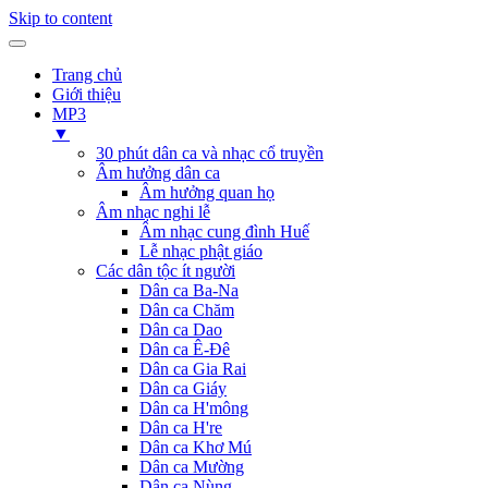
Skip to content
Trang chủ
Giới thiệu
MP3
▼
30 phút dân ca và nhạc cổ truyền
Âm hưởng dân ca
Âm hưởng quan họ
Âm nhạc nghi lễ
Âm nhạc cung đình Huế
Lễ nhạc phật giáo
Các dân tộc ít người
Dân ca Ba-Na
Dân ca Chăm
Dân ca Dao
Dân ca Ê-Đê
Dân ca Gia Rai
Dân ca Giáy
Dân ca H'mông
Dân ca H're
Dân ca Khơ Mú
Dân ca Mường
Dân ca Nùng