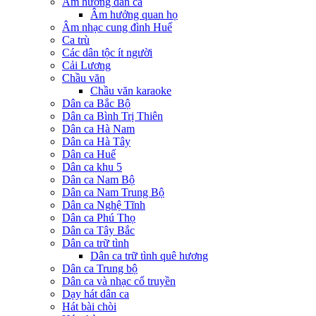
Âm hưởng dân ca
Âm hưởng quan họ
Âm nhạc cung đình Huế
Ca trù
Các dân tộc ít người
Cải Lương
Chầu văn
Chầu văn karaoke
Dân ca Bắc Bộ
Dân ca Bình Trị Thiên
Dân ca Hà Nam
Dân ca Hà Tây
Dân ca Huế
Dân ca khu 5
Dân ca Nam Bộ
Dân ca Nam Trung Bộ
Dân ca Nghệ Tĩnh
Dân ca Phú Thọ
Dân ca Tây Bắc
Dân ca trữ tình
Dân ca trữ tình quê hương
Dân ca Trung bộ
Dân ca và nhạc cổ truyền
Dạy hát dân ca
Hát bài chòi