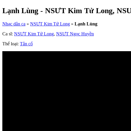
Lạnh Lùng - NSƯT Kim Tử Long, NS
Nhạc dân ca
»
NSƯT Kim Tử Long
»
Lạnh Lùng
Ca sĩ:
NSƯT Kim Tử Long
,
NSƯT Ngọc Huyền
Thể loại:
Tân cổ