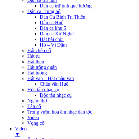
Dân ca trữ tình
Dân ca trữ tình quê hương
Dân ca Trung bộ
Dân Ca Bình Trị Thiên
Dân ca Huế
Dân ca khu 5
Dân ca Xứ Nghệ
Hát bài chòi
Hò – Ví Dặm
Hát chèo cổ
Hát ru
Hát then
Hát trống quân
Hát tuồng
Hát văn – Hát chầu văn
Chầu văn Huế
Hòa tấu nhạc cụ
Độc tấu nhạc cụ
Ngâm thơ
Tân cổ
Trong vườn hoa âm nhạc dân tộc
Video
Vọng cổ
Video
▼