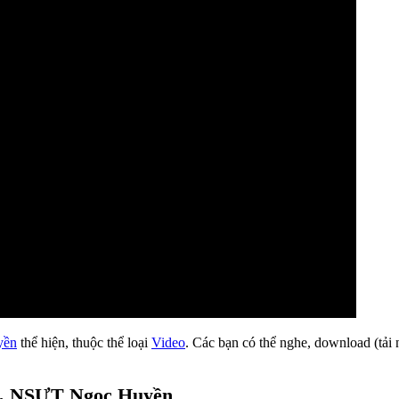
yền
thể hiện, thuộc thể loại
Video
. Các bạn có thể nghe, download (tải
g, NSƯT Ngọc Huyền