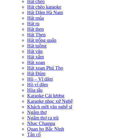
Hát chèo
Hát chèo karaoke
Hát Dặm Hà Nam
Hát múa
Hát ru
Hát then
Hát Then
Hát trống quân
Hát tuồng
Hát văn
Hát xẩm
Hát xoan
Hát xoan Phú Thọ
Hát Đúm
Hò – Ví dặm
Hò ví dặm
Hòa tấu
Karaoke Cải lương
Karaoke nhạc xứ Nghệ
Khách mời văn nghệ sĩ
Ngâm thơ
Ngâm thơ ca trù
Nhạc Champa
Quan họ Bắc Ninh
Tân cổ