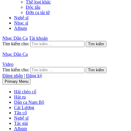
Thể loại khác
Độc tấu
Đờn ca tài tử
Nghệ sĩ
Nhạc sĩ
Album
Nhạc Dân Ca
Tài khoản
Tìm kiếm cho:
Nhạc Dân Ca
Video
Tìm kiếm cho:
Đăng nhập
|
Đăng ký
Primary Menu
Hát chèo cổ
Hát ru
Dân ca Nam Bộ
Cải Lương
Tân cổ
Nghệ sĩ
Tác giả
Album