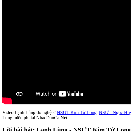
Video Lạnh Lùng do nghệ sĩ
NSƯT Kim Tử Long
,
NSƯT Ngọc Hu
Lung miễn phí tại NhacDanCa.Net
Lời bài hát: Lạnh Lùng - NSƯT Kim Tử Lon