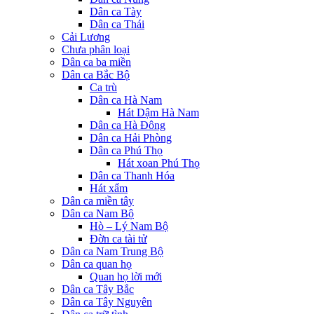
Dân ca Tày
Dân ca Thái
Cải Lương
Chưa phân loại
Dân ca ba miền
Dân ca Bắc Bộ
Ca trù
Dân ca Hà Nam
Hát Dậm Hà Nam
Dân ca Hà Đông
Dân ca Hải Phòng
Dân ca Phú Thọ
Hát xoan Phú Thọ
Dân ca Thanh Hóa
Hát xẩm
Dân ca miền tây
Dân ca Nam Bộ
Hò – Lý Nam Bộ
Đờn ca tài tử
Dân ca Nam Trung Bộ
Dân ca quan họ
Quan họ lời mới
Dân ca Tây Bắc
Dân ca Tây Nguyên