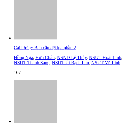
Cải lương: Bên cầu dệt lụa phần 2
Hồng Nga
,
Hữu Châu
,
NSND Lệ Thủy
,
NSUT Hoài Linh
,
NSƯT Thanh Sang
,
NSƯT Út Bạch Lan
,
NSƯT Vũ Linh
167