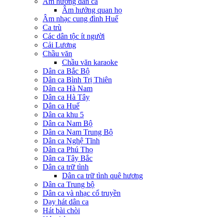
Âm hưởng dân ca
Âm hưởng quan họ
Âm nhạc cung đình Huế
Ca trù
Các dân tộc ít người
Cải Lương
Chầu văn
Chầu văn karaoke
Dân ca Bắc Bộ
Dân ca Bình Trị Thiên
Dân ca Hà Nam
Dân ca Hà Tây
Dân ca Huế
Dân ca khu 5
Dân ca Nam Bộ
Dân ca Nam Trung Bộ
Dân ca Nghệ Tĩnh
Dân ca Phú Thọ
Dân ca Tây Bắc
Dân ca trữ tình
Dân ca trữ tình quê hương
Dân ca Trung bộ
Dân ca và nhạc cổ truyền
Dạy hát dân ca
Hát bài chòi