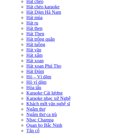
Hát chèo
Hát chèo karaoke
Hát Dặm Hà Nam
Hát múa
Hát ru
Hát then
Hát Then
Hát trống quân
Hát tuồng
Hát văn
Hát xẩm
Hát xoan
Hát xoan Phú Thọ
Hát Đúm
Hò – Ví dặm
Hò ví dặm
Hòa tấu
Karaoke Cải lương
Karaoke nhạc xứ Nghệ
Khách mời văn nghệ sĩ
Ngâm thơ
Ngâm thơ ca trù
Nhạc Champa
Quan họ Bắc Ninh
Tân cổ