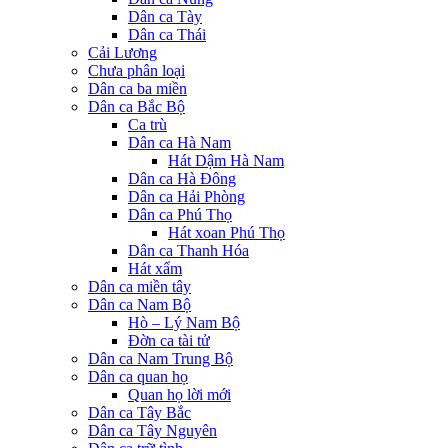
Dân ca Tày
Dân ca Thái
Cải Lương
Chưa phân loại
Dân ca ba miền
Dân ca Bắc Bộ
Ca trù
Dân ca Hà Nam
Hát Dậm Hà Nam
Dân ca Hà Đông
Dân ca Hải Phòng
Dân ca Phú Thọ
Hát xoan Phú Thọ
Dân ca Thanh Hóa
Hát xẩm
Dân ca miền tây
Dân ca Nam Bộ
Hò – Lý Nam Bộ
Đờn ca tài tử
Dân ca Nam Trung Bộ
Dân ca quan họ
Quan họ lời mới
Dân ca Tây Bắc
Dân ca Tây Nguyên