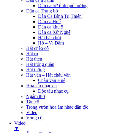
Dân ca trữ tình
Dân ca trữ tình quê hương
Dân ca Trung bộ
Dân Ca Bình Trị Thiên
Dân ca Huế
Dân ca khu 5
Dân ca Xứ Nghệ
Hát bài chòi
Hò – Ví Dặm
Hát chèo cổ
Hát ru
Hát then
Hát trống quân
Hát tuồng
Hát văn – Hát chầu văn
Chầu văn Huế
Hòa tấu nhạc cụ
Độc tấu nhạc cụ
Ngâm thơ
Tân cổ
Trong vườn hoa âm nhạc dân tộc
Video
Vọng cổ
Video
▼