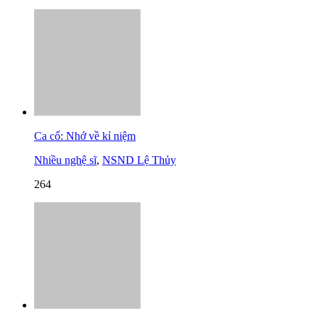
Ca cổ: Nhớ về kỉ niệm
Nhiều nghệ sĩ
,
NSND Lệ Thủy
264