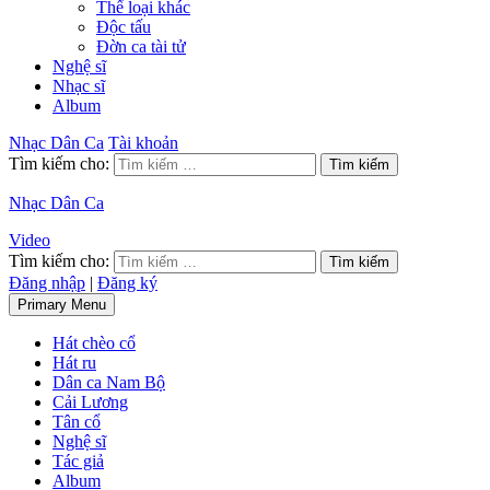
Thể loại khác
Độc tấu
Đờn ca tài tử
Nghệ sĩ
Nhạc sĩ
Album
Nhạc Dân Ca
Tài khoản
Tìm kiếm cho:
Nhạc Dân Ca
Video
Tìm kiếm cho:
Đăng nhập
|
Đăng ký
Primary Menu
Hát chèo cổ
Hát ru
Dân ca Nam Bộ
Cải Lương
Tân cổ
Nghệ sĩ
Tác giả
Album