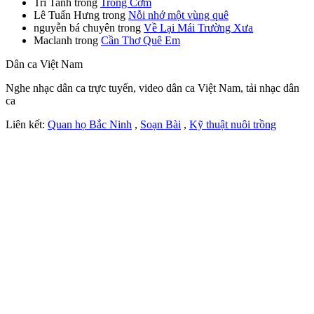
Tri Tanh
trong
Trống Cơm
Lê Tuấn Hưng
trong
Nỗi nhớ một vùng quê
nguyễn bá chuyên
trong
Về Lại Mái Trường Xưa
Maclanh
trong
Cần Thơ Quê Em
Dân ca Việt Nam
Nghe nhạc dân ca trực tuyến, video dân ca Việt Nam, tải nhạc dân
ca
Liên kết:
Quan họ Bắc Ninh
,
Soạn Bài
,
Kỹ thuật nuôi trồng