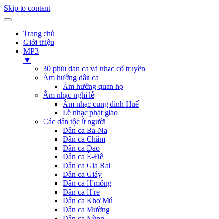
Skip to content
Trang chủ
Giới thiệu
MP3
▼
30 phút dân ca và nhạc cổ truyền
Âm hưởng dân ca
Âm hưởng quan họ
Âm nhạc nghi lễ
Âm nhạc cung đình Huế
Lễ nhạc phật giáo
Các dân tộc ít người
Dân ca Ba-Na
Dân ca Chăm
Dân ca Dao
Dân ca Ê-Đê
Dân ca Gia Rai
Dân ca Giáy
Dân ca H'mông
Dân ca H're
Dân ca Khơ Mú
Dân ca Mường
Dân ca Nùng