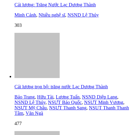
Cải lương: Trăng Nước Lạc Dương Thành
Minh Cảnh
,
Nhiều nghệ sĩ
,
NSND Lệ Thủy
303
Cải lương trọn bộ: trăng nước Lạc Dương Thành
Bảo Trang
,
Hữu Tài
,
Lương Tuấn
,
NSND Diệp Lang
,
NSND Lệ Thủy
,
NSƯT Bảo Quốc
,
NSƯT Minh Vương
,
NSƯT Mỹ Châu
,
NSƯT Thanh Sang
,
NSUT Thanh Thanh
Tâm
,
Văn Ngà
477