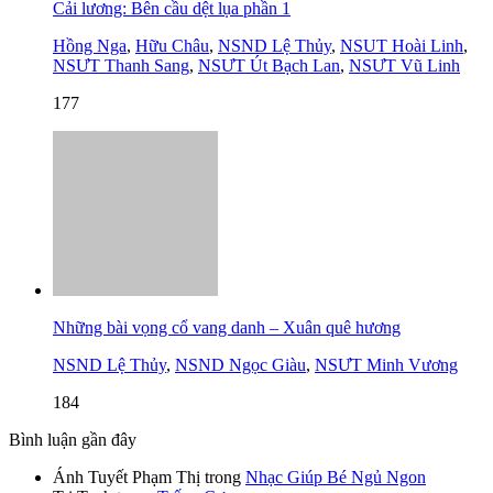
Cải lương: Bên cầu dệt lụa phần 1
Hồng Nga
,
Hữu Châu
,
NSND Lệ Thủy
,
NSUT Hoài Linh
,
NSƯT Thanh Sang
,
NSƯT Út Bạch Lan
,
NSƯT Vũ Linh
177
Những bài vọng cổ vang danh – Xuân quê hương
NSND Lệ Thủy
,
NSND Ngọc Giàu
,
NSƯT Minh Vương
184
Bình luận gần đây
Ánh Tuyết Phạm Thị
trong
Nhạc Giúp Bé Ngủ Ngon