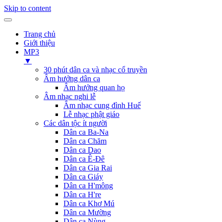
Skip to content
Trang chủ
Giới thiệu
MP3
▼
30 phút dân ca và nhạc cổ truyền
Âm hưởng dân ca
Âm hưởng quan họ
Âm nhạc nghi lễ
Âm nhạc cung đình Huế
Lễ nhạc phật giáo
Các dân tộc ít người
Dân ca Ba-Na
Dân ca Chăm
Dân ca Dao
Dân ca Ê-Đê
Dân ca Gia Rai
Dân ca Giáy
Dân ca H'mông
Dân ca H're
Dân ca Khơ Mú
Dân ca Mường
Dân ca Nùng