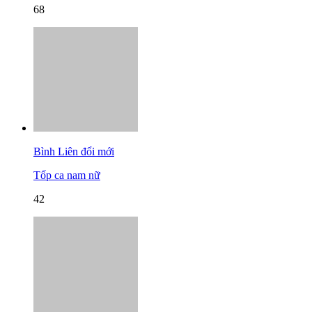
68
Bình Liên đổi mới
Tốp ca nam nữ
42