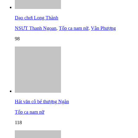
Dạo chơi Long Thành
NSƯT Thanh Ngoan
,
Tốp ca nam nữ
,
Vân Phượng
98
Hát văn cô bé thượng Ngàn
Tốp ca nam nữ
118