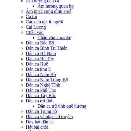
Âm hưởng dân ca
Âm hưởng quan họ
Âm nhạc cung đình Huế
Ca trù
Các dân tộc ít người
Cải Lương
Chầu văn
Chầu văn karaoke
Dân ca Bắc Bộ
Dân ca Bình Trị Thiên
Dân ca Hà Nam
Dân ca Hà Tây
Dân ca Huế
Dân ca khu 5
Dân ca Nam Bộ
Dân ca Nam Trung Bộ
Dân ca Nghệ Tĩnh
Dân ca Phú Thọ
Dân ca Tây Bắc
Dân ca trữ tình
Dân ca trữ tình quê hương
Dân ca Trung bộ
Dân ca và nhạc cổ truyền
Dạy hát dân ca
Hát bài chòi