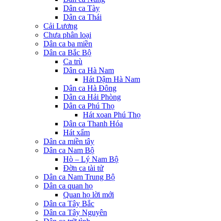
Dân ca Tày
Dân ca Thái
Cải Lương
Chưa phân loại
Dân ca ba miền
Dân ca Bắc Bộ
Ca trù
Dân ca Hà Nam
Hát Dậm Hà Nam
Dân ca Hà Đông
Dân ca Hải Phòng
Dân ca Phú Thọ
Hát xoan Phú Thọ
Dân ca Thanh Hóa
Hát xẩm
Dân ca miền tây
Dân ca Nam Bộ
Hò – Lý Nam Bộ
Đờn ca tài tử
Dân ca Nam Trung Bộ
Dân ca quan họ
Quan họ lời mới
Dân ca Tây Bắc
Dân ca Tây Nguyên