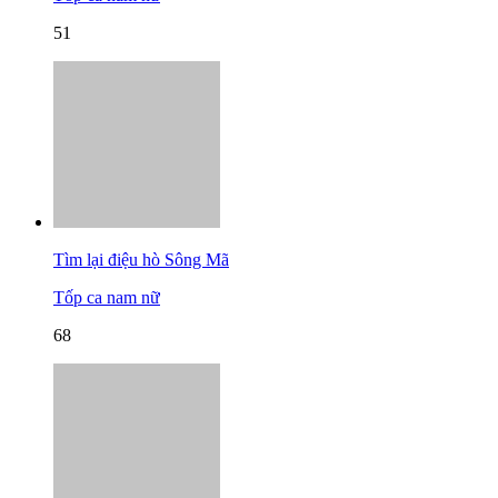
51
Tìm lại điệu hò Sông Mã
Tốp ca nam nữ
68