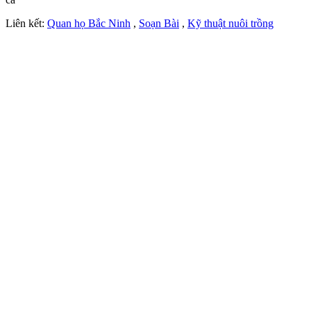
Liên kết:
Quan họ Bắc Ninh
,
Soạn Bài
,
Kỹ thuật nuôi trồng