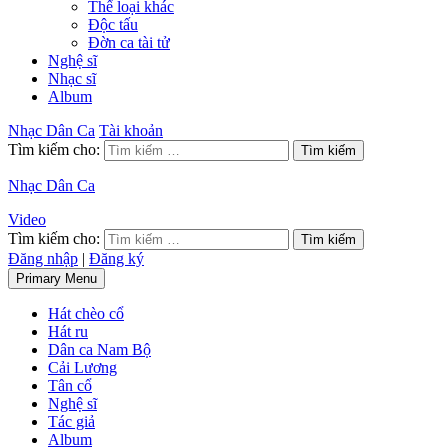
Thể loại khác
Độc tấu
Đờn ca tài tử
Nghệ sĩ
Nhạc sĩ
Album
Nhạc Dân Ca
Tài khoản
Tìm kiếm cho:
Nhạc Dân Ca
Video
Tìm kiếm cho:
Đăng nhập
|
Đăng ký
Primary Menu
Hát chèo cổ
Hát ru
Dân ca Nam Bộ
Cải Lương
Tân cổ
Nghệ sĩ
Tác giả
Album