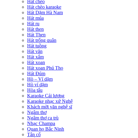
Hát chèo
Hát chèo karaoke
Hát Dặm Hà Nam
Hát múa
Hát ru
Hát then
Hát Then
Hát trống quân
Hát tuồng
Hát văn
Hát xẩm
Hát xoan
Hát xoan Phú Thọ
Hát Đúm
Hò – Ví dặm
Hò ví dặm
Hòa tấu
Karaoke Cải lương
Karaoke nhạc xứ Nghệ
Khách mời văn nghệ sĩ
Ngâm thơ
Ngâm thơ ca trù
Nhạc Champa
Quan họ Bắc Ninh
Tân cổ