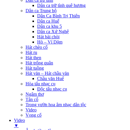
Dân ca trữ tình
Dân ca trữ tình quê hương
Dân ca Trung bộ
Dân Ca Bình Trị Thiên
Dân ca Huế
Dân ca khu 5
Dân ca Xứ Nghệ
Hát bài chòi
Hò – Ví Dặm
Hát chèo cổ
Hát ru
Hát then
Hát trống quân
Hát tuồng
Hát văn – Hát chầu văn
Chầu văn Huế
Hòa tấu nhạc cụ
Độc tấu nhạc cụ
Ngâm thơ
Tân cổ
Trong vườn hoa âm nhạc dân tộc
Video
Vọng cổ
Video
▼