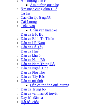
Âm hưởng dân ca
Âm hưởng quan họ
Âm nhạc cung đình Huế
Ca trù
Các dân tộc ít người
Cải Lương
Chầu văn
Chầu văn karaoke
Dân ca Bắc Bộ
Dân ca Bình Trị Thiên
Dân ca Hà Nam
Dân ca Hà Tây
Dân ca Huế
Dân ca khu 5
Dân ca Nam Bộ
Dân ca Nam Trung Bộ
Dân ca Nghệ Tĩnh
Dân ca Phú Thọ
Dân ca Tây Bắc
Dân ca trữ tình
Dân ca trữ tình quê hương
Dân ca Trung bộ
Dân ca và nhạc cổ truyền
Dạy hát dân ca
Hát bài chòi