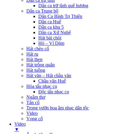
Dân ca trữ tình
Dân ca trữ tình quê hương
Dân ca Trung bộ
Dân Ca Bình Trị Thiên
Dân ca Huế
Dân ca khu 5
Dân ca Xứ Nghệ
Hát bài chòi
Hò – Ví Dặm
Hát chèo cổ
Hát ru
Hát then
Hát trống quân
Hát tuồng
Hát văn – Hát chầu văn
Chầu văn Huế
Hòa tấu nhạc cụ
Độc tấu nhạc cụ
Ngâm thơ
Tân cổ
Trong vườn hoa âm nhạc dân tộc
Video
Vọng cổ
Video
▼