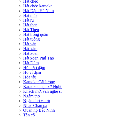
Hát chèo
Hát chèo karaoke
Hát Dặm Hà Nam
Hát múa
Hát ru
Hát then
Hát Then
Hát trống quân
Hát tuồng
Hát văn
Hát xẩm
Hát xoan
Hát xoan Phú Thọ
Hát Đúm
Hò – Ví dặm
Hò ví dặm
Hòa tấu
Karaoke Cải lương
Karaoke nhạc xứ Nghệ
Khách mời văn nghệ sĩ
Ngâm thơ
Ngâm thơ ca trù
Nhạc Champa
Quan họ Bắc Ninh
Tân cổ