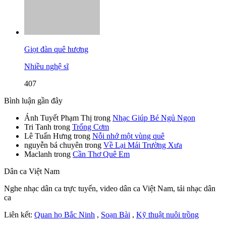
Giọt đàn quê hương
Nhiều nghệ sĩ
407
Bình luận gần đây
Ánh Tuyết Phạm Thị
trong
Nhạc Giúp Bé Ngủ Ngon
Tri Tanh
trong
Trống Cơm
Lê Tuấn Hưng
trong
Nỗi nhớ một vùng quê
nguyễn bá chuyên
trong
Về Lại Mái Trường Xưa
Maclanh
trong
Cần Thơ Quê Em
Dân ca Việt Nam
Nghe nhạc dân ca trực tuyến, video dân ca Việt Nam, tải nhạc dân
ca
Liên kết:
Quan họ Bắc Ninh
,
Soạn Bài
,
Kỹ thuật nuôi trồng