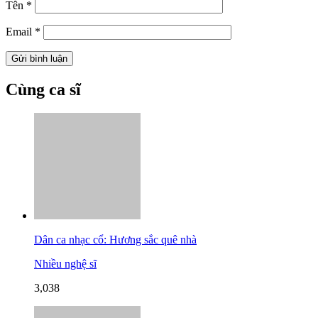
Tên
*
Email
*
Cùng ca sĩ
Dân ca nhạc cổ: Hương sắc quê nhà
Nhiều nghệ sĩ
3,038