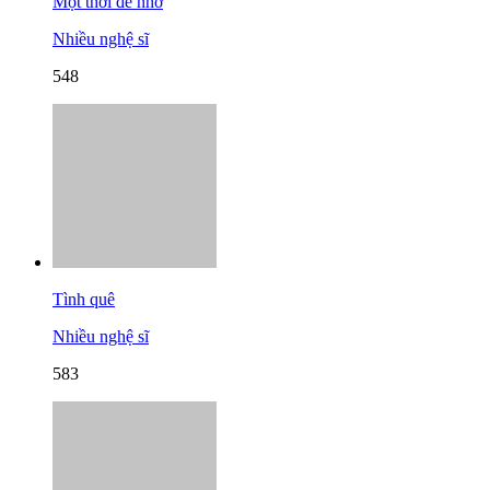
Một thời để nhớ
Nhiều nghệ sĩ
548
Tình quê
Nhiều nghệ sĩ
583