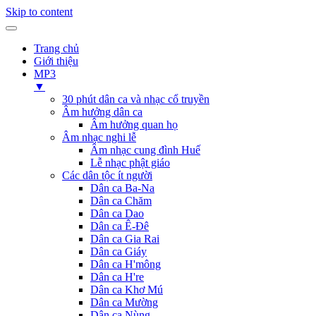
Skip to content
Trang chủ
Giới thiệu
MP3
▼
30 phút dân ca và nhạc cổ truyền
Âm hưởng dân ca
Âm hưởng quan họ
Âm nhạc nghi lễ
Âm nhạc cung đình Huế
Lễ nhạc phật giáo
Các dân tộc ít người
Dân ca Ba-Na
Dân ca Chăm
Dân ca Dao
Dân ca Ê-Đê
Dân ca Gia Rai
Dân ca Giáy
Dân ca H'mông
Dân ca H're
Dân ca Khơ Mú
Dân ca Mường
Dân ca Nùng