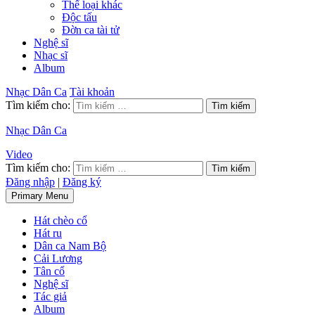
Thể loại khác
Độc tấu
Đờn ca tài tử
Nghệ sĩ
Nhạc sĩ
Album
Nhạc Dân Ca
Tài khoản
Tìm kiếm cho:
Nhạc Dân Ca
Video
Tìm kiếm cho:
Đăng nhập
|
Đăng ký
Primary Menu
Hát chèo cổ
Hát ru
Dân ca Nam Bộ
Cải Lương
Tân cổ
Nghệ sĩ
Tác giả
Album