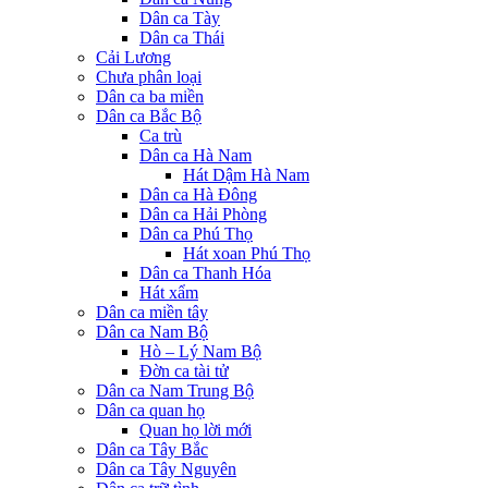
Dân ca Tày
Dân ca Thái
Cải Lương
Chưa phân loại
Dân ca ba miền
Dân ca Bắc Bộ
Ca trù
Dân ca Hà Nam
Hát Dậm Hà Nam
Dân ca Hà Đông
Dân ca Hải Phòng
Dân ca Phú Thọ
Hát xoan Phú Thọ
Dân ca Thanh Hóa
Hát xẩm
Dân ca miền tây
Dân ca Nam Bộ
Hò – Lý Nam Bộ
Đờn ca tài tử
Dân ca Nam Trung Bộ
Dân ca quan họ
Quan họ lời mới
Dân ca Tây Bắc
Dân ca Tây Nguyên