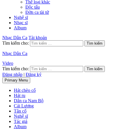
Thể loại khác
Độc tấu
Đờn ca tài tử
Nghệ sĩ
Nhạc sĩ
Album
Nhạc Dân Ca
Tài khoản
Tìm kiếm cho:
Nhạc Dân Ca
Video
Tìm kiếm cho:
Đăng nhập
|
Đăng ký
Primary Menu
Hát chèo cổ
Hát ru
Dân ca Nam Bộ
Cải Lương
Tân cổ
Nghệ sĩ
Tác giả
Album