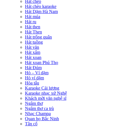
Hát chèo
Hát chèo karaoke
Hát Dặm Hà Nam
Hát múa
Hát ru
Hát then
Hát Then
Hát trống quân
Hát tuồng
Hát văn
Hát xẩm
Hát xoan
Hát xoan Phú Thọ
Hát Đúm
Hò – Ví dặm
Hò ví dặm
Hòa tấu
Karaoke Cải lương
Karaoke nhạc xứ Nghệ
Khách mời văn nghệ sĩ
Ngâm thơ
Ngâm thơ ca trù
Nhạc Champa
Quan họ Bắc Ninh
Tân cổ