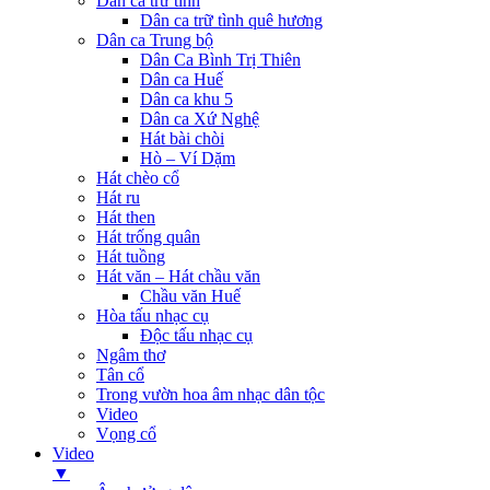
Dân ca trữ tình
Dân ca trữ tình quê hương
Dân ca Trung bộ
Dân Ca Bình Trị Thiên
Dân ca Huế
Dân ca khu 5
Dân ca Xứ Nghệ
Hát bài chòi
Hò – Ví Dặm
Hát chèo cổ
Hát ru
Hát then
Hát trống quân
Hát tuồng
Hát văn – Hát chầu văn
Chầu văn Huế
Hòa tấu nhạc cụ
Độc tấu nhạc cụ
Ngâm thơ
Tân cổ
Trong vườn hoa âm nhạc dân tộc
Video
Vọng cổ
Video
▼