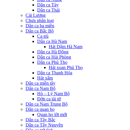
Dân ca Tày
Dân ca Thái
Cải Lương
Chưa phân loại
Dân ca ba miền
Dân ca Bắc Bộ
Ca trù
Dân ca Hà Nam
Hát Dậm Hà Nam
Dân ca Hà Đông
Dân ca Hải Phòng
Dân ca Phú Thọ
Hát xoan Phú Thọ
Dân ca Thanh Hóa
Hát xẩm
Dân ca miền tây
Dân ca Nam Bộ
Hò – Lý Nam Bộ
Đờn ca tài tử
Dân ca Nam Trung Bộ
Dân ca quan họ
Quan họ lời mới
Dân ca Tây Bắc
Dân ca Tây Nguyên