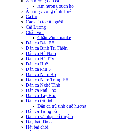
Âm hưởng dân ca
Âm hưởng quan họ
Âm nhạc cung đình Huế
Ca trù
Các dân tộc ít người
Cải Lương
Chầu văn
Chầu văn karaoke
Dân ca Bắc Bộ
Dân ca Bình Trị Thiên
Dân ca Hà Nam
Dân ca Hà Tây
Dân ca Huế
Dân ca khu 5
Dân ca Nam Bộ
Dân ca Nam Trung Bộ
Dân ca Nghệ Tĩnh
Dân ca Phú Thọ
Dân ca Tây Bắc
Dân ca trữ tình
Dân ca trữ tình quê hương
Dân ca Trung bộ
Dân ca và nhạc cổ truyền
Dạy hát dân ca
Hát bài chòi