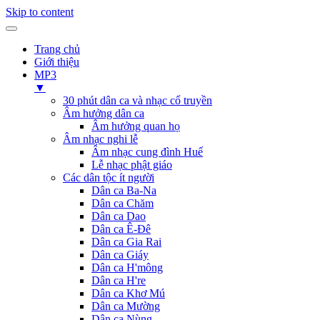
Skip to content
Trang chủ
Giới thiệu
MP3
▼
30 phút dân ca và nhạc cổ truyền
Âm hưởng dân ca
Âm hưởng quan họ
Âm nhạc nghi lễ
Âm nhạc cung đình Huế
Lễ nhạc phật giáo
Các dân tộc ít người
Dân ca Ba-Na
Dân ca Chăm
Dân ca Dao
Dân ca Ê-Đê
Dân ca Gia Rai
Dân ca Giáy
Dân ca H'mông
Dân ca H're
Dân ca Khơ Mú
Dân ca Mường
Dân ca Nùng