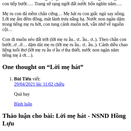
con tiếp bước…. Trang sử rạng ngời đất nước bốn nghìn năm….
Mẹ ru con đá mềm chân cứng… Mẹ hát ru con giấc ngủ say nồng.
Lời mẹ ấm đêm đông, mát lành trưa nắng hạ. Nước non ngàn dặm
trong tiếng mẹ ru hời, con tung cánh muôn nơi, vẫn nhớ về nguồn
cội…
Con đi muôn nẻo đất trời (lời mẹ ru ầu.. ơ.. ầu.. ơ..). Theo chân con
bước..ơ ..ờ… dặm dài mẹ ru (lời mẹ ru ầu.. ơ.. ầu..). Cánh diều chao
liệng tuổi thơ (lời mẹ ru ầu ơ ầu ơ tha thiết, nước non ngàn năm
tiếng mẹ à ơi…).
One thought on “
Lời mẹ hát
”
Bùi Tiến
viết:
29/04/2021 lúc 11:02 chiều
Quá hay
Bình luận
Thảo luận cho bài: Lời mẹ hát - NSND Hồng
Lựu