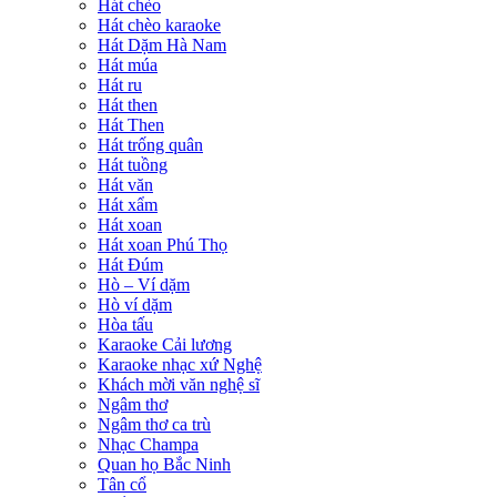
Hát chèo
Hát chèo karaoke
Hát Dặm Hà Nam
Hát múa
Hát ru
Hát then
Hát Then
Hát trống quân
Hát tuồng
Hát văn
Hát xẩm
Hát xoan
Hát xoan Phú Thọ
Hát Đúm
Hò – Ví dặm
Hò ví dặm
Hòa tấu
Karaoke Cải lương
Karaoke nhạc xứ Nghệ
Khách mời văn nghệ sĩ
Ngâm thơ
Ngâm thơ ca trù
Nhạc Champa
Quan họ Bắc Ninh
Tân cổ