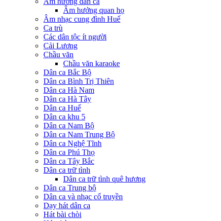
Âm hưởng dân ca
Âm hưởng quan họ
Âm nhạc cung đình Huế
Ca trù
Các dân tộc ít người
Cải Lương
Chầu văn
Chầu văn karaoke
Dân ca Bắc Bộ
Dân ca Bình Trị Thiên
Dân ca Hà Nam
Dân ca Hà Tây
Dân ca Huế
Dân ca khu 5
Dân ca Nam Bộ
Dân ca Nam Trung Bộ
Dân ca Nghệ Tĩnh
Dân ca Phú Thọ
Dân ca Tây Bắc
Dân ca trữ tình
Dân ca trữ tình quê hương
Dân ca Trung bộ
Dân ca và nhạc cổ truyền
Dạy hát dân ca
Hát bài chòi