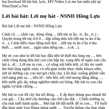
hat dowload lời bài hát, lyric, MV/Video Loi me hat miễn phí tại
NhacDanCa.Net
Lời bài hát: Lời mẹ hát - NSND Hồng Lựu
Bài hát Lời mẹ hát - NSND Hồng Lựu
Cành cò…, cánh vạc, dòng sông… (lời mẹ ru ầu.. ơ.. ầu.. ơ..) –
Quyện trong lời mẹ ờ.ờ ờ… dập nồng đưa nôi (lời mẹ ru ầu ơ ầu
ơ…). Cánh diều chao liệng tuổi thơ… (lời mẹ ru ầu ơ ầu ơ tha
thiết…, nước non… ngàn năm tiếng mẹ… à ơi…).
Mẹ ơi: con như in lời bài học đầu tiên từ thiết tha lòng mẹ…, bên
cánh võng đung đưa khi con còn bập bẹ, vọng đến từ ngàn xưa câu
hát à.. ơi….Lời mẹ ru con… có sông núi biển trời, có lũy tre xanh
ấm tình làng nghĩa xóm, có nỗi gian truân nhọc nhằn khuya sớm,
nứt nẻ đường cày con mơ gót chân cha. Lên thác xuống ghềnh vẫn
chở nặng phù sa…, bên lở – bên bồi, nỗi chờ mong đằng đẵng…,
bến nước gốc đa, trăng nghiêm mình soi bóng. Mẹ hát ru con câu
nghĩa vợ tình chồng….
Mẹ hát ru con lời cây lúa trổ đòng…. E ấp thẹn thùng qua nhanh thì
con gái… Câu nhớ câu thương câu chờ câu đợi… Chiến trường xa
cha mải miết hành quân… Mẹt hát lời đất nước để ru con… Từ buổi
đầu khai sinh Vua Hùng dựng nước…. Truyền thống cha ông cháu