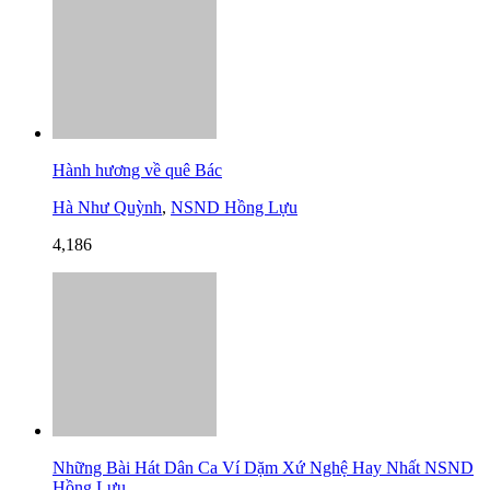
Hành hương về quê Bác
Hà Như Quỳnh
,
NSND Hồng Lựu
4,186
Những Bài Hát Dân Ca Ví Dặm Xứ Nghệ Hay Nhất NSND
Hồng Lựu