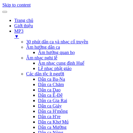
Skip to content
Trang chủ
Giới thiệu
MP3
▼
30 phút dân ca và nhạc cổ truyền
Âm hưởng dân ca
Âm hưởng quan họ
Âm nhạc nghi lễ
Âm nhạc cung đình Huế
Lễ nhạc phật giáo
Các dân tộc ít người
Dân ca Ba-Na
Dân ca Chăm
Dân ca Dao
Dân ca Ê-Đê
Dân ca Gia Rai
Dân ca Giáy
Dân ca H'mông
Dân ca H're
Dân ca Khơ Mú
Dân ca Mường
Dân ca Nùng