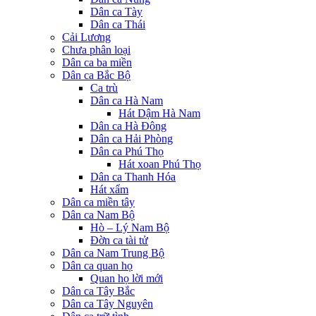
Dân ca Tày
Dân ca Thái
Cải Lương
Chưa phân loại
Dân ca ba miền
Dân ca Bắc Bộ
Ca trù
Dân ca Hà Nam
Hát Dậm Hà Nam
Dân ca Hà Đông
Dân ca Hải Phòng
Dân ca Phú Thọ
Hát xoan Phú Thọ
Dân ca Thanh Hóa
Hát xẩm
Dân ca miền tây
Dân ca Nam Bộ
Hò – Lý Nam Bộ
Đờn ca tài tử
Dân ca Nam Trung Bộ
Dân ca quan họ
Quan họ lời mới
Dân ca Tây Bắc
Dân ca Tây Nguyên