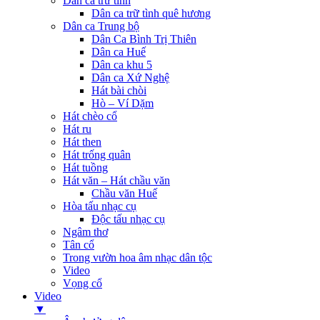
Dân ca trữ tình
Dân ca trữ tình quê hương
Dân ca Trung bộ
Dân Ca Bình Trị Thiên
Dân ca Huế
Dân ca khu 5
Dân ca Xứ Nghệ
Hát bài chòi
Hò – Ví Dặm
Hát chèo cổ
Hát ru
Hát then
Hát trống quân
Hát tuồng
Hát văn – Hát chầu văn
Chầu văn Huế
Hòa tấu nhạc cụ
Độc tấu nhạc cụ
Ngâm thơ
Tân cổ
Trong vườn hoa âm nhạc dân tộc
Video
Vọng cổ
Video
▼