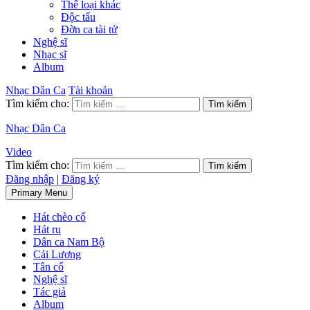
Thể loại khác
Độc tấu
Đờn ca tài tử
Nghệ sĩ
Nhạc sĩ
Album
Nhạc Dân Ca
Tài khoản
Tìm kiếm cho:
Nhạc Dân Ca
Video
Tìm kiếm cho:
Đăng nhập
|
Đăng ký
Primary Menu
Hát chèo cổ
Hát ru
Dân ca Nam Bộ
Cải Lương
Tân cổ
Nghệ sĩ
Tác giả
Album