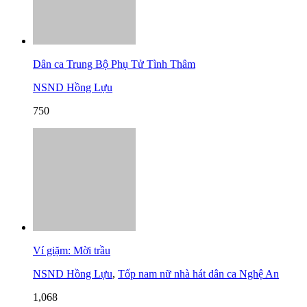
Dân ca Trung Bộ Phụ Tử Tình Thâm
NSND Hồng Lựu
750
Ví giặm: Mời trầu
NSND Hồng Lựu
,
Tốp nam nữ nhà hát dân ca Nghệ An
1,068