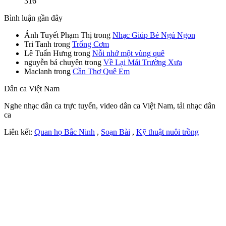
316
Bình luận gần đây
Ánh Tuyết Phạm Thị
trong
Nhạc Giúp Bé Ngủ Ngon
Tri Tanh
trong
Trống Cơm
Lê Tuấn Hưng
trong
Nỗi nhớ một vùng quê
nguyễn bá chuyên
trong
Về Lại Mái Trường Xưa
Maclanh
trong
Cần Thơ Quê Em
Dân ca Việt Nam
Nghe nhạc dân ca trực tuyến, video dân ca Việt Nam, tải nhạc dân
ca
Liên kết:
Quan họ Bắc Ninh
,
Soạn Bài
,
Kỹ thuật nuôi trồng