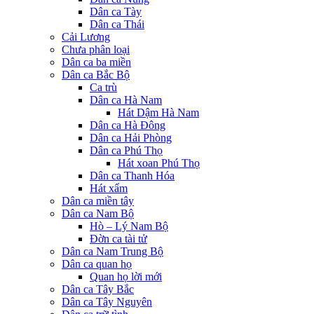
Dân ca Tày
Dân ca Thái
Cải Lương
Chưa phân loại
Dân ca ba miền
Dân ca Bắc Bộ
Ca trù
Dân ca Hà Nam
Hát Dậm Hà Nam
Dân ca Hà Đông
Dân ca Hải Phòng
Dân ca Phú Thọ
Hát xoan Phú Thọ
Dân ca Thanh Hóa
Hát xẩm
Dân ca miền tây
Dân ca Nam Bộ
Hò – Lý Nam Bộ
Đờn ca tài tử
Dân ca Nam Trung Bộ
Dân ca quan họ
Quan họ lời mới
Dân ca Tây Bắc
Dân ca Tây Nguyên