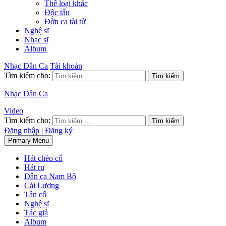
Thể loại khác
Độc tấu
Đờn ca tài tử
Nghệ sĩ
Nhạc sĩ
Album
Nhạc Dân Ca
Tài khoản
Tìm kiếm cho:
Nhạc Dân Ca
Video
Tìm kiếm cho:
Đăng nhập
|
Đăng ký
Primary Menu
Hát chèo cổ
Hát ru
Dân ca Nam Bộ
Cải Lương
Tân cổ
Nghệ sĩ
Tác giả
Album