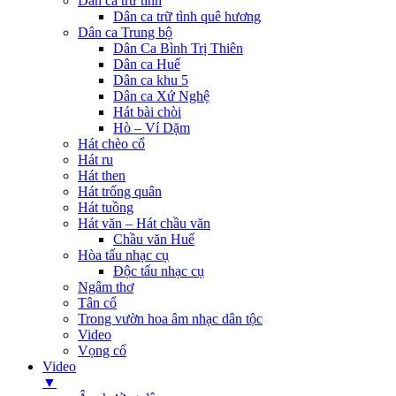
Dân ca trữ tình
Dân ca trữ tình quê hương
Dân ca Trung bộ
Dân Ca Bình Trị Thiên
Dân ca Huế
Dân ca khu 5
Dân ca Xứ Nghệ
Hát bài chòi
Hò – Ví Dặm
Hát chèo cổ
Hát ru
Hát then
Hát trống quân
Hát tuồng
Hát văn – Hát chầu văn
Chầu văn Huế
Hòa tấu nhạc cụ
Độc tấu nhạc cụ
Ngâm thơ
Tân cổ
Trong vườn hoa âm nhạc dân tộc
Video
Vọng cổ
Video
▼