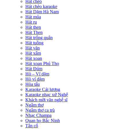
Hát chèo
Hát chèo karaoke
Hát Dặm Hà Nam
Hát múa
Hát ru
Hát then
Hát Then
Hát trống quân
Hát tuồng
Hát văn
Hát xẩm
Hát xoan
Hát xoan Phú Thọ
Hát Đúm
Hò – Ví dặm
Hò ví dặm
Hòa tấu
Karaoke Cải lương
Karaoke nhạc xứ Nghệ
Khách mời văn nghệ sĩ
Ngâm thơ
Ngâm thơ ca trù
Nhạc Champa
Quan họ Bắc Ninh
Tân cổ