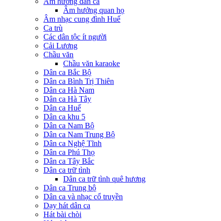
Âm hưởng dân ca
Âm hưởng quan họ
Âm nhạc cung đình Huế
Ca trù
Các dân tộc ít người
Cải Lương
Chầu văn
Chầu văn karaoke
Dân ca Bắc Bộ
Dân ca Bình Trị Thiên
Dân ca Hà Nam
Dân ca Hà Tây
Dân ca Huế
Dân ca khu 5
Dân ca Nam Bộ
Dân ca Nam Trung Bộ
Dân ca Nghệ Tĩnh
Dân ca Phú Thọ
Dân ca Tây Bắc
Dân ca trữ tình
Dân ca trữ tình quê hương
Dân ca Trung bộ
Dân ca và nhạc cổ truyền
Dạy hát dân ca
Hát bài chòi