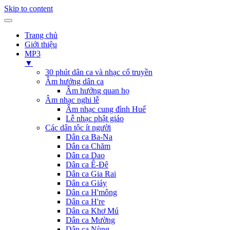
Skip to content
Trang chủ
Giới thiệu
MP3
▼
30 phút dân ca và nhạc cổ truyền
Âm hưởng dân ca
Âm hưởng quan họ
Âm nhạc nghi lễ
Âm nhạc cung đình Huế
Lễ nhạc phật giáo
Các dân tộc ít người
Dân ca Ba-Na
Dân ca Chăm
Dân ca Dao
Dân ca Ê-Đê
Dân ca Gia Rai
Dân ca Giáy
Dân ca H'mông
Dân ca H're
Dân ca Khơ Mú
Dân ca Mường
Dân ca Nùng