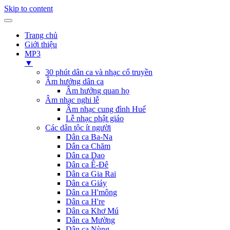
Skip to content
Trang chủ
Giới thiệu
MP3
▼
30 phút dân ca và nhạc cổ truyền
Âm hưởng dân ca
Âm hưởng quan họ
Âm nhạc nghi lễ
Âm nhạc cung đình Huế
Lễ nhạc phật giáo
Các dân tộc ít người
Dân ca Ba-Na
Dân ca Chăm
Dân ca Dao
Dân ca Ê-Đê
Dân ca Gia Rai
Dân ca Giáy
Dân ca H'mông
Dân ca H're
Dân ca Khơ Mú
Dân ca Mường
Dân ca Nùng