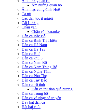
Âm hưởng dân ca
Âm hưởng quan họ
Âm nhạc cung đình Huế
Ca trù
Các dân tộc ít người
Cải Lương
Chầu văn
Chầu văn karaoke
Dân ca Bắc Bộ
Dân ca Bình Trị Thiên
Dân ca Hà Nam
Dân ca Hà Tây
Dân ca Huế
Dân ca khu 5
Dân ca Nam Bộ
Dân ca Nam Trung Bộ
Dân ca Nghệ Tĩnh
Dân ca Phú Thọ
Dân ca Tây Bắc
Dân ca trữ tình
Dân ca trữ tình quê hương
Dân ca Trung bộ
Dân ca và nhạc cổ truyền
Dạy hát dân ca
Hát bài chòi