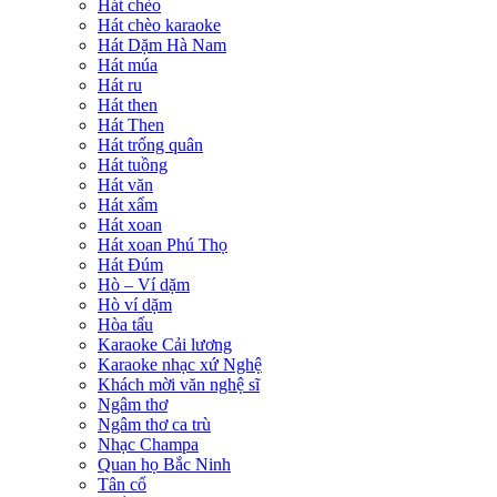
Hát chèo
Hát chèo karaoke
Hát Dặm Hà Nam
Hát múa
Hát ru
Hát then
Hát Then
Hát trống quân
Hát tuồng
Hát văn
Hát xẩm
Hát xoan
Hát xoan Phú Thọ
Hát Đúm
Hò – Ví dặm
Hò ví dặm
Hòa tấu
Karaoke Cải lương
Karaoke nhạc xứ Nghệ
Khách mời văn nghệ sĩ
Ngâm thơ
Ngâm thơ ca trù
Nhạc Champa
Quan họ Bắc Ninh
Tân cổ