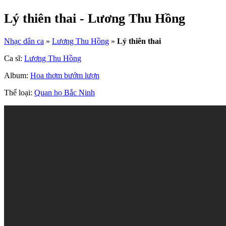
Lý thiên thai - Lương Thu Hồng
Nhạc dân ca
»
Lương Thu Hồng
»
Lý thiên thai
Ca sĩ:
Lương Thu Hồng
Album:
Hoa thơm bướm lượn
Thể loại:
Quan họ Bắc Ninh