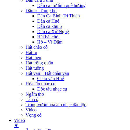
Dân ca trữ tình
Dân ca trữ tình quê hương
Dân ca Trung bộ
Dân Ca Bình Trị Thiên
Dân ca Huế
Dân ca khu 5
Dân ca Xứ Nghệ
Hát bài chòi
Hò – Ví Dặm
Hát chèo cổ
Hát ru
Hát then
Hát trống quân
Hát tuồng
Hát văn – Hát chầu văn
Chầu văn Huế
Hòa tấu nhạc cụ
Độc tấu nhạc cụ
Ngâm thơ
Tân cổ
Trong vườn hoa âm nhạc dân tộc
Video
Vọng cổ
Video
▼