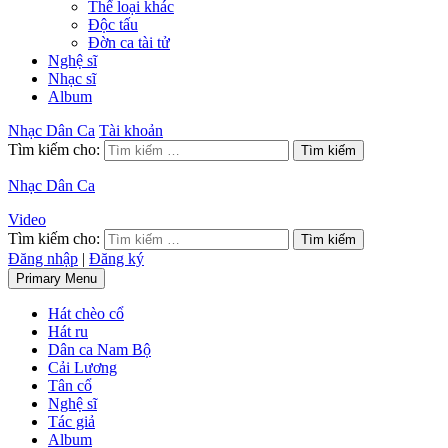
Thể loại khác
Độc tấu
Đờn ca tài tử
Nghệ sĩ
Nhạc sĩ
Album
Nhạc Dân Ca
Tài khoản
Tìm kiếm cho:
Nhạc Dân Ca
Video
Tìm kiếm cho:
Đăng nhập
|
Đăng ký
Primary Menu
Hát chèo cổ
Hát ru
Dân ca Nam Bộ
Cải Lương
Tân cổ
Nghệ sĩ
Tác giả
Album