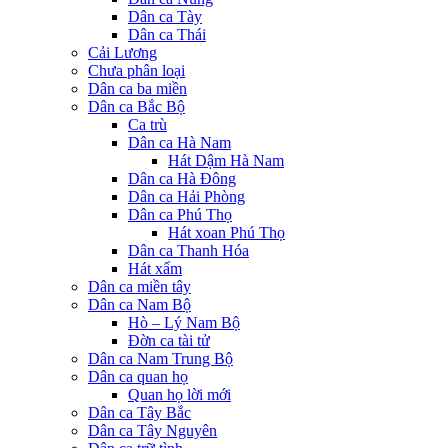
Dân ca Tày
Dân ca Thái
Cải Lương
Chưa phân loại
Dân ca ba miền
Dân ca Bắc Bộ
Ca trù
Dân ca Hà Nam
Hát Dậm Hà Nam
Dân ca Hà Đông
Dân ca Hải Phòng
Dân ca Phú Thọ
Hát xoan Phú Thọ
Dân ca Thanh Hóa
Hát xẩm
Dân ca miền tây
Dân ca Nam Bộ
Hò – Lý Nam Bộ
Đờn ca tài tử
Dân ca Nam Trung Bộ
Dân ca quan họ
Quan họ lời mới
Dân ca Tây Bắc
Dân ca Tây Nguyên