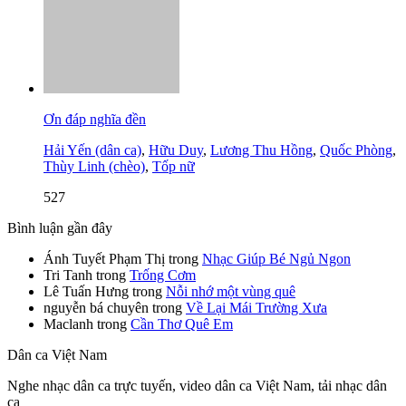
Ơn đáp nghĩa đền
Hải Yến (dân ca)
,
Hữu Duy
,
Lương Thu Hồng
,
Quốc Phòng
,
Thùy Linh (chèo)
,
Tốp nữ
527
Bình luận gần đây
Ánh Tuyết Phạm Thị
trong
Nhạc Giúp Bé Ngủ Ngon
Tri Tanh
trong
Trống Cơm
Lê Tuấn Hưng
trong
Nỗi nhớ một vùng quê
nguyễn bá chuyên
trong
Về Lại Mái Trường Xưa
Maclanh
trong
Cần Thơ Quê Em
Dân ca Việt Nam
Nghe nhạc dân ca trực tuyến, video dân ca Việt Nam, tải nhạc dân
ca