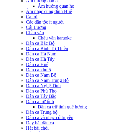
Âm hưởng dân ca
Âm hưởng quan họ
Âm nhạc cung đình Huế
Ca trù
Các dân tộc ít người
Cải Lương
Chầu văn
Chầu văn karaoke
Dân ca Bắc Bộ
Dân ca Bình Trị Thiên
Dân ca Hà Nam
Dân ca Hà Tây
Dân ca Huế
Dân ca khu 5
Dân ca Nam Bộ
Dân ca Nam Trung Bộ
Dân ca Nghệ Tĩnh
Dân ca Phú Thọ
Dân ca Tây Bắc
Dân ca trữ tình
Dân ca trữ tình quê hương
Dân ca Trung bộ
Dân ca và nhạc cổ truyền
Dạy hát dân ca
Hát bài chòi