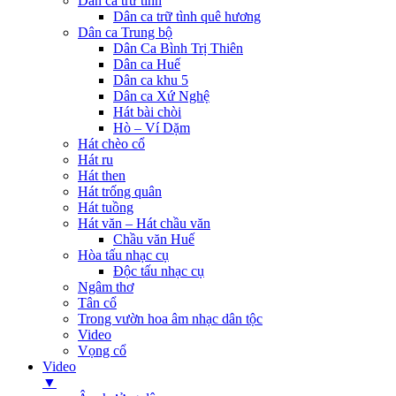
Dân ca trữ tình
Dân ca trữ tình quê hương
Dân ca Trung bộ
Dân Ca Bình Trị Thiên
Dân ca Huế
Dân ca khu 5
Dân ca Xứ Nghệ
Hát bài chòi
Hò – Ví Dặm
Hát chèo cổ
Hát ru
Hát then
Hát trống quân
Hát tuồng
Hát văn – Hát chầu văn
Chầu văn Huế
Hòa tấu nhạc cụ
Độc tấu nhạc cụ
Ngâm thơ
Tân cổ
Trong vườn hoa âm nhạc dân tộc
Video
Vọng cổ
Video
▼