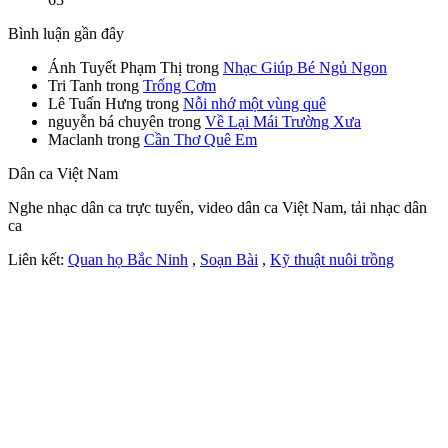
Bình luận gần đây
Ánh Tuyết Phạm Thị
trong
Nhạc Giúp Bé Ngủ Ngon
Tri Tanh
trong
Trống Cơm
Lê Tuấn Hưng
trong
Nỗi nhớ một vùng quê
nguyễn bá chuyên
trong
Về Lại Mái Trường Xưa
Maclanh
trong
Cần Thơ Quê Em
Dân ca Việt Nam
Nghe nhạc dân ca trực tuyến, video dân ca Việt Nam, tải nhạc dân
ca
Liên kết:
Quan họ Bắc Ninh
,
Soạn Bài
,
Kỹ thuật nuôi trồng