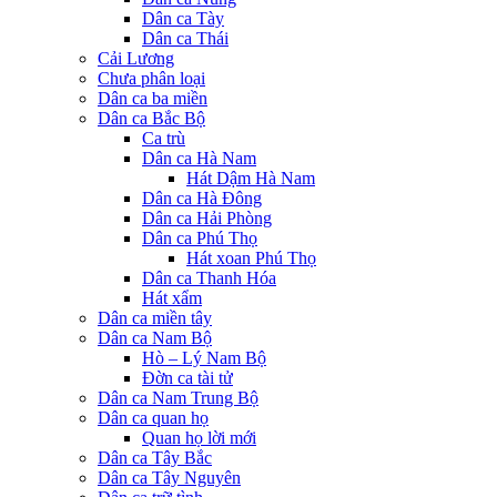
Dân ca Tày
Dân ca Thái
Cải Lương
Chưa phân loại
Dân ca ba miền
Dân ca Bắc Bộ
Ca trù
Dân ca Hà Nam
Hát Dậm Hà Nam
Dân ca Hà Đông
Dân ca Hải Phòng
Dân ca Phú Thọ
Hát xoan Phú Thọ
Dân ca Thanh Hóa
Hát xẩm
Dân ca miền tây
Dân ca Nam Bộ
Hò – Lý Nam Bộ
Đờn ca tài tử
Dân ca Nam Trung Bộ
Dân ca quan họ
Quan họ lời mới
Dân ca Tây Bắc
Dân ca Tây Nguyên