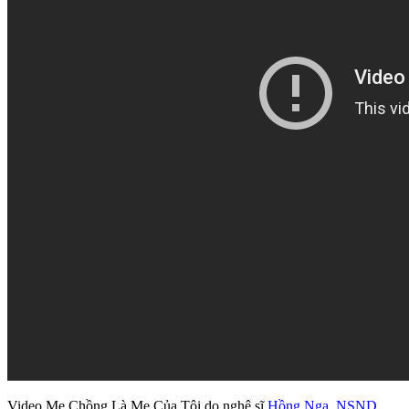
Video Mẹ Chồng Là Mẹ Của Tôi do nghệ sĩ
Hồng Nga
,
NSND