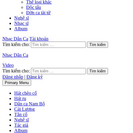
Thể loại khác
Độc tấu
Đờn ca tài tử
Nghệ sĩ
Nhạc sĩ
Album
Nhạc Dân Ca
Tài khoản
Tìm kiếm cho:
Nhạc Dân Ca
Video
Tìm kiếm cho:
Đăng nhập
|
Đăng ký
Primary Menu
Hát chèo cổ
Hát ru
Dân ca Nam Bộ
Cải Lương
Tân cổ
Nghệ sĩ
Tác giả
Album