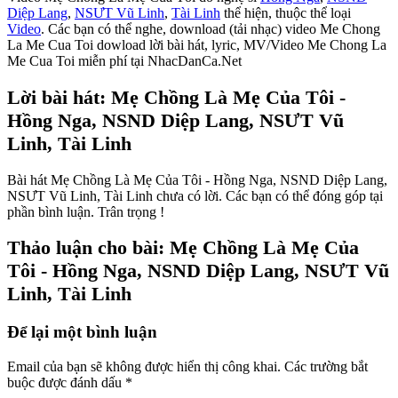
Diệp Lang
,
NSƯT Vũ Linh
,
Tài Linh
thể hiện, thuộc thể loại
Video
. Các bạn có thể nghe, download (tải nhạc) video Me Chong
La Me Cua Toi dowload lời bài hát, lyric, MV/Video Me Chong La
Me Cua Toi miễn phí tại NhacDanCa.Net
Lời bài hát: Mẹ Chồng Là Mẹ Của Tôi -
Hồng Nga, NSND Diệp Lang, NSƯT Vũ
Linh, Tài Linh
Bài hát Mẹ Chồng Là Mẹ Của Tôi - Hồng Nga, NSND Diệp Lang,
NSƯT Vũ Linh, Tài Linh chưa có lời. Các bạn có thể đóng góp tại
phần bình luận. Trân trọng !
Thảo luận cho bài: Mẹ Chồng Là Mẹ Của
Tôi - Hồng Nga, NSND Diệp Lang, NSƯT Vũ
Linh, Tài Linh
Để lại một bình luận
Email của bạn sẽ không được hiển thị công khai.
Các trường bắt
buộc được đánh dấu
*