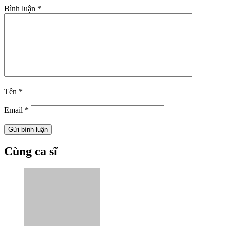
Bình luận
*
Tên
*
Email
*
Cùng ca sĩ