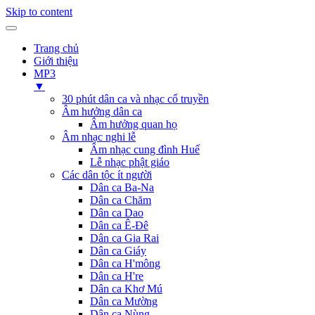
Skip to content
Trang chủ
Giới thiệu
MP3
▼
30 phút dân ca và nhạc cổ truyền
Âm hưởng dân ca
Âm hưởng quan họ
Âm nhạc nghi lễ
Âm nhạc cung đình Huế
Lễ nhạc phật giáo
Các dân tộc ít người
Dân ca Ba-Na
Dân ca Chăm
Dân ca Dao
Dân ca Ê-Đê
Dân ca Gia Rai
Dân ca Giáy
Dân ca H'mông
Dân ca H're
Dân ca Khơ Mú
Dân ca Mường
Dân ca Nùng