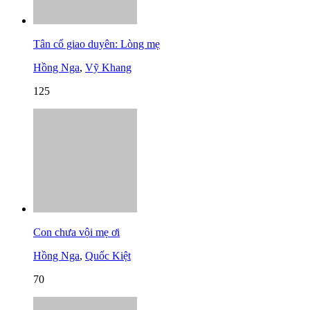
Tân cổ giao duyên: Lòng mẹ
Hồng Nga
,
Vỹ Khang
125
Con chưa vội mẹ ơi
Hồng Nga
,
Quốc Kiệt
70