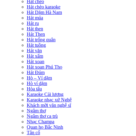
Hát chèo
Hát chèo karaoke
Hát Dặm Hà Nam
Hát múa
Hát ru
Hát then
Hát Then
Hát trống quân
Hát tuồng
Hát văn
Hát xẩm
Hát xoan
Hát xoan Phú Thọ
Hát Đúm
Hò – Ví dặm
Hò ví dặm
Hòa tấu
Karaoke Cải lương
Karaoke nhạc xứ Nghệ
Khách mời văn nghệ sĩ
Ngâm thơ
Ngâm thơ ca trù
Nhạc Champa
Quan họ Bắc Ninh
Tân cổ