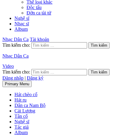
Thể loại khác
Độc tấu
Đờn ca tài tử
Nghệ sĩ
Nhạc sĩ
Album
Nhạc Dân Ca
Tài khoản
Tìm kiếm cho:
Nhạc Dân Ca
Video
Tìm kiếm cho:
Đăng nhập
|
Đăng ký
Primary Menu
Hát chèo cổ
Hát ru
Dân ca Nam Bộ
Cải Lương
Tân cổ
Nghệ sĩ
Tác giả
Album