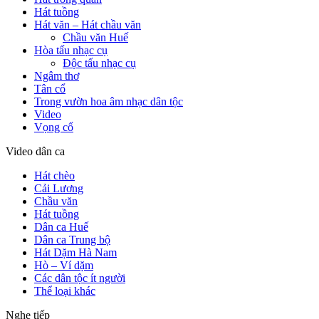
Hát tuồng
Hát văn – Hát chầu văn
Chầu văn Huế
Hòa tấu nhạc cụ
Độc tấu nhạc cụ
Ngâm thơ
Tân cổ
Trong vườn hoa âm nhạc dân tộc
Video
Vọng cổ
Video dân ca
Hát chèo
Cải Lương
Chầu văn
Hát tuồng
Dân ca Huế
Dân ca Trung bộ
Hát Dặm Hà Nam
Hò – Ví dặm
Các dân tộc ít người
Thể loại khác
Nghe tiếp