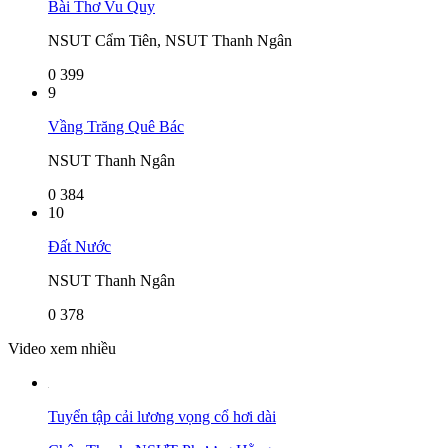
Bài Thơ Vu Quy
NSUT Cẩm Tiên, NSUT Thanh Ngân
0
399
9
Vầng Trăng Quê Bác
NSUT Thanh Ngân
0
384
10
Đất Nước
NSUT Thanh Ngân
0
378
Video xem nhiều
Tuyển tập cải lương vọng cổ hơi dài