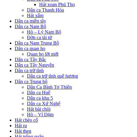
Hát xoan Phú Thọ
Dân ca Thanh Hóa
Hát xẩm
Dân ca miền tây
Dân ca Nam Bộ
Hò – Lý Nam Bộ
Đờn ca tài tử
Dân ca Nam Trung Bộ
Dân ca quan họ
Quan họ lời mới
Dân ca Tây Bắc
Dân ca Tây Nguyên
Dân ca trữ tình
Dân ca trữ tình quê hương
Dân ca Trung bộ
Dân Ca Bình Trị Thiên
Dân ca Huế
Dân ca khu 5
Dân ca Xứ Nghệ
Hát bài chòi
Hò – Ví Dặm
Hát chèo cổ
Hát ru
Hát then
Hát trống quân