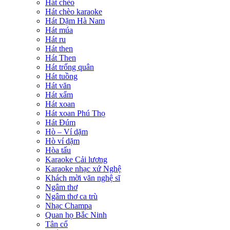
Hát chèo
Hát chèo karaoke
Hát Dặm Hà Nam
Hát múa
Hát ru
Hát then
Hát Then
Hát trống quân
Hát tuồng
Hát văn
Hát xẩm
Hát xoan
Hát xoan Phú Thọ
Hát Đúm
Hò – Ví dặm
Hò ví dặm
Hòa tấu
Karaoke Cải lương
Karaoke nhạc xứ Nghệ
Khách mời văn nghệ sĩ
Ngâm thơ
Ngâm thơ ca trù
Nhạc Champa
Quan họ Bắc Ninh
Tân cổ