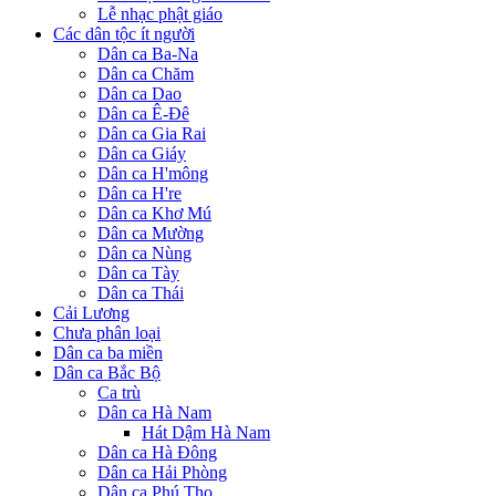
Lễ nhạc phật giáo
Các dân tộc ít người
Dân ca Ba-Na
Dân ca Chăm
Dân ca Dao
Dân ca Ê-Đê
Dân ca Gia Rai
Dân ca Giáy
Dân ca H'mông
Dân ca H're
Dân ca Khơ Mú
Dân ca Mường
Dân ca Nùng
Dân ca Tày
Dân ca Thái
Cải Lương
Chưa phân loại
Dân ca ba miền
Dân ca Bắc Bộ
Ca trù
Dân ca Hà Nam
Hát Dậm Hà Nam
Dân ca Hà Đông
Dân ca Hải Phòng
Dân ca Phú Thọ