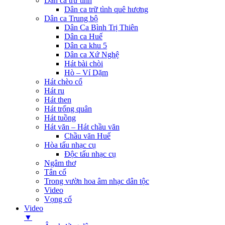
Dân ca trữ tình
Dân ca trữ tình quê hương
Dân ca Trung bộ
Dân Ca Bình Trị Thiên
Dân ca Huế
Dân ca khu 5
Dân ca Xứ Nghệ
Hát bài chòi
Hò – Ví Dặm
Hát chèo cổ
Hát ru
Hát then
Hát trống quân
Hát tuồng
Hát văn – Hát chầu văn
Chầu văn Huế
Hòa tấu nhạc cụ
Độc tấu nhạc cụ
Ngâm thơ
Tân cổ
Trong vườn hoa âm nhạc dân tộc
Video
Vọng cổ
Video
▼