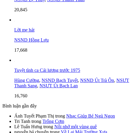
20,845
Lời mẹ hát
NSND Hồng Lựu
17,668
Tuyệt tình ca Cải lương trước 1975
Hùng Cường
,
NSND Bạch Tuyết
,
NSND Út Trà Ôn
,
NSƯT
Thanh Sang
,
NSƯT Út Bạch Lan
16,760
Bình luận gần đây
Ánh Tuyết Phạm Thị
trong
Nhạc Giúp Bé Ngủ Ngon
Tri Tanh
trong
Trống Cơm
Lê Tuấn Hưng
trong
Nỗi nhớ một vùng quê
nguyễn bá chuyên
trong
Về Lại Mái Trường Xưa