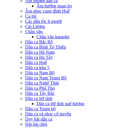
Âm hưởng dân ca
Âm hưởng quan họ
Âm nhạc cung đình Huế
Ca trù
Các dân tộc ít người
Cải Lương
Chầu văn
Chầu văn karaoke
Dân ca Bắc Bộ
Dân ca Bình Trị Thiên
Dân ca Hà Nam
Dân ca Hà Tây
Dân ca Huế
Dân ca khu 5
Dân ca Nam Bộ
Dân ca Nam Trung Bộ
Dân ca Nghệ Tĩnh
Dân ca Phú Thọ
Dân ca Tây Bắc
Dân ca trữ tình
Dân ca trữ tình quê hương
Dân ca Trung bộ
Dân ca và nhạc cổ truyền
Dạy hát dân ca
Hát bài chòi