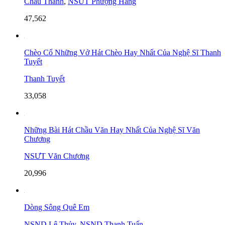
Châu Thanh
,
NSƯT Phượng Hằng
47,562
Chèo Cổ Những Vở Hát Chèo Hay Nhất Của Nghệ Sĩ Thanh
Tuyết
Thanh Tuyết
33,058
Những Bài Hát Chầu Văn Hay Nhất Của Nghệ Sĩ Văn
Chương
NSƯT Văn Chương
20,996
Dòng Sông Quê Em
NSND Lệ Thủy
,
NSND Thanh Tuấn