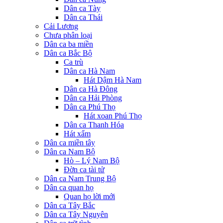
Dân ca Tày
Dân ca Thái
Cải Lương
Chưa phân loại
Dân ca ba miền
Dân ca Bắc Bộ
Ca trù
Dân ca Hà Nam
Hát Dậm Hà Nam
Dân ca Hà Đông
Dân ca Hải Phòng
Dân ca Phú Thọ
Hát xoan Phú Thọ
Dân ca Thanh Hóa
Hát xẩm
Dân ca miền tây
Dân ca Nam Bộ
Hò – Lý Nam Bộ
Đờn ca tài tử
Dân ca Nam Trung Bộ
Dân ca quan họ
Quan họ lời mới
Dân ca Tây Bắc
Dân ca Tây Nguyên