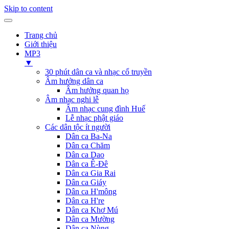
Skip to content
Trang chủ
Giới thiệu
MP3
▼
30 phút dân ca và nhạc cổ truyền
Âm hưởng dân ca
Âm hưởng quan họ
Âm nhạc nghi lễ
Âm nhạc cung đình Huế
Lễ nhạc phật giáo
Các dân tộc ít người
Dân ca Ba-Na
Dân ca Chăm
Dân ca Dao
Dân ca Ê-Đê
Dân ca Gia Rai
Dân ca Giáy
Dân ca H'mông
Dân ca H're
Dân ca Khơ Mú
Dân ca Mường
Dân ca Nùng