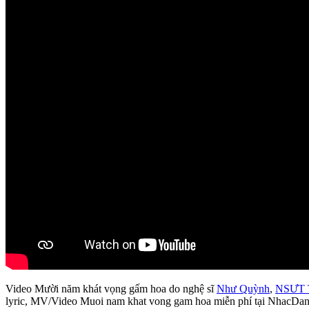
Video Mười năm khát vọng gấm hoa do nghệ sĩ
Như Quỳnh
,
NSƯT 
lyric, MV/Video Muoi nam khat vong gam hoa miễn phí tại NhacDa