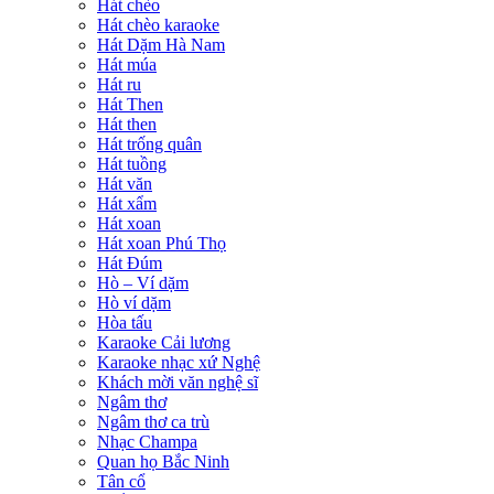
Hát chèo
Hát chèo karaoke
Hát Dặm Hà Nam
Hát múa
Hát ru
Hát Then
Hát then
Hát trống quân
Hát tuồng
Hát văn
Hát xẩm
Hát xoan
Hát xoan Phú Thọ
Hát Đúm
Hò – Ví dặm
Hò ví dặm
Hòa tấu
Karaoke Cải lương
Karaoke nhạc xứ Nghệ
Khách mời văn nghệ sĩ
Ngâm thơ
Ngâm thơ ca trù
Nhạc Champa
Quan họ Bắc Ninh
Tân cổ