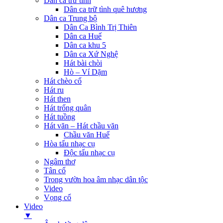
Dân ca trữ tình
Dân ca trữ tình quê hương
Dân ca Trung bộ
Dân Ca Bình Trị Thiên
Dân ca Huế
Dân ca khu 5
Dân ca Xứ Nghệ
Hát bài chòi
Hò – Ví Dặm
Hát chèo cổ
Hát ru
Hát then
Hát trống quân
Hát tuồng
Hát văn – Hát chầu văn
Chầu văn Huế
Hòa tấu nhạc cụ
Độc tấu nhạc cụ
Ngâm thơ
Tân cổ
Trong vườn hoa âm nhạc dân tộc
Video
Vọng cổ
Video
▼