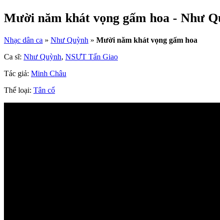
Mười năm khát vọng gấm hoa - Như 
Nhạc dân ca
»
Như Quỳnh
»
Mười năm khát vọng gấm hoa
Ca sĩ:
Như Quỳnh
,
NSƯT Tấn Giao
Tác giả:
Minh Châu
Thể loại:
Tân cổ