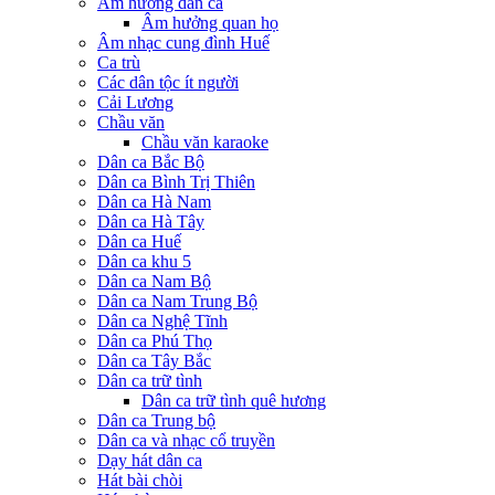
Âm hưởng dân ca
Âm hưởng quan họ
Âm nhạc cung đình Huế
Ca trù
Các dân tộc ít người
Cải Lương
Chầu văn
Chầu văn karaoke
Dân ca Bắc Bộ
Dân ca Bình Trị Thiên
Dân ca Hà Nam
Dân ca Hà Tây
Dân ca Huế
Dân ca khu 5
Dân ca Nam Bộ
Dân ca Nam Trung Bộ
Dân ca Nghệ Tĩnh
Dân ca Phú Thọ
Dân ca Tây Bắc
Dân ca trữ tình
Dân ca trữ tình quê hương
Dân ca Trung bộ
Dân ca và nhạc cổ truyền
Dạy hát dân ca
Hát bài chòi