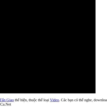
Tấn Giao
thể hiện, thuộc thể loại
Video
. Các bạn có thể nghe, downloa
nCa.Net