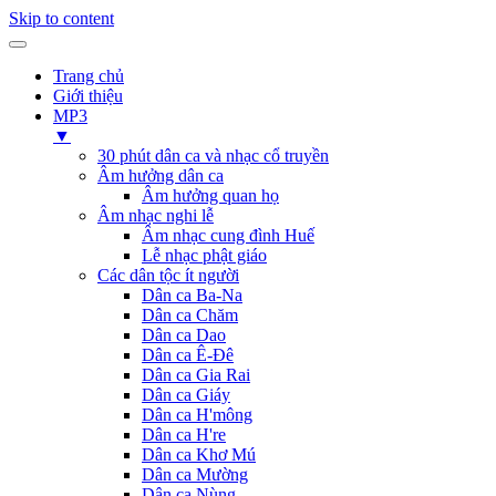
Skip to content
Trang chủ
Giới thiệu
MP3
▼
30 phút dân ca và nhạc cổ truyền
Âm hưởng dân ca
Âm hưởng quan họ
Âm nhạc nghi lễ
Âm nhạc cung đình Huế
Lễ nhạc phật giáo
Các dân tộc ít người
Dân ca Ba-Na
Dân ca Chăm
Dân ca Dao
Dân ca Ê-Đê
Dân ca Gia Rai
Dân ca Giáy
Dân ca H'mông
Dân ca H're
Dân ca Khơ Mú
Dân ca Mường
Dân ca Nùng