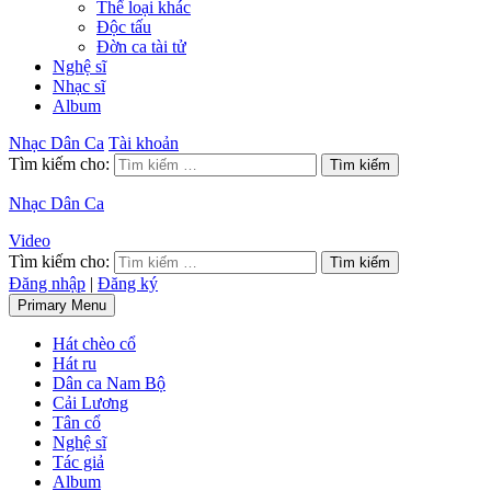
Thể loại khác
Độc tấu
Đờn ca tài tử
Nghệ sĩ
Nhạc sĩ
Album
Nhạc Dân Ca
Tài khoản
Tìm kiếm cho:
Nhạc Dân Ca
Video
Tìm kiếm cho:
Đăng nhập
|
Đăng ký
Primary Menu
Hát chèo cổ
Hát ru
Dân ca Nam Bộ
Cải Lương
Tân cổ
Nghệ sĩ
Tác giả
Album