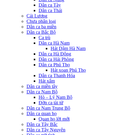
Dân ca Tày
Dân ca Thái
Cải Lương
Chưa phân loại
Dân ca ba miền
Dân ca Bắc Bộ
Ca trù
Dân ca Hà Nam
Hát Dậm Hà Nam
Dân ca Hà Đông
Dân ca Hải Phòng
Dân ca Phú Thọ
Hát xoan Phú Thọ
Dân ca Thanh Hóa
Hát xẩm
Dân ca miền tây
Dân ca Nam Bộ
Hò – Lý Nam Bộ
Đờn ca tài tử
Dân ca Nam Trung Bộ
Dân ca quan họ
Quan họ lời mới
Dân ca Tây Bắc
Dân ca Tây Nguyên