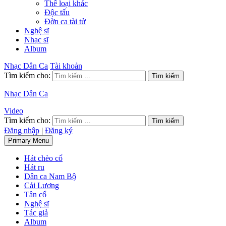
Thể loại khác
Độc tấu
Đờn ca tài tử
Nghệ sĩ
Nhạc sĩ
Album
Nhạc Dân Ca
Tài khoản
Tìm kiếm cho:
Nhạc Dân Ca
Video
Tìm kiếm cho:
Đăng nhập
|
Đăng ký
Primary Menu
Hát chèo cổ
Hát ru
Dân ca Nam Bộ
Cải Lương
Tân cổ
Nghệ sĩ
Tác giả
Album