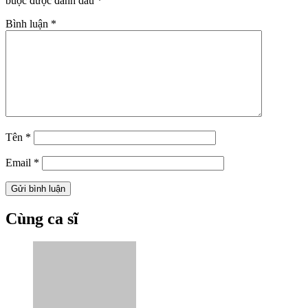
buộc được đánh dấu
*
Bình luận
*
Tên
*
Email
*
Cùng ca sĩ