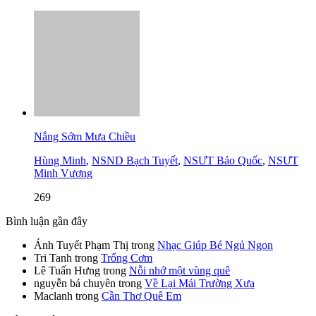
Nắng Sớm Mưa Chiều
Hùng Minh
,
NSND Bạch Tuyết
,
NSƯT Bảo Quốc
,
NSƯT
Minh Vương
269
Bình luận gần đây
Ánh Tuyết Phạm Thị
trong
Nhạc Giúp Bé Ngủ Ngon
Tri Tanh
trong
Trống Cơm
Lê Tuấn Hưng
trong
Nỗi nhớ một vùng quê
nguyễn bá chuyên
trong
Về Lại Mái Trường Xưa
Maclanh
trong
Cần Thơ Quê Em