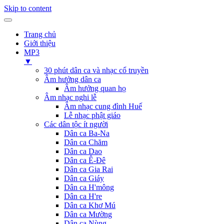
Skip to content
Trang chủ
Giới thiệu
MP3
▼
30 phút dân ca và nhạc cổ truyền
Âm hưởng dân ca
Âm hưởng quan họ
Âm nhạc nghi lễ
Âm nhạc cung đình Huế
Lễ nhạc phật giáo
Các dân tộc ít người
Dân ca Ba-Na
Dân ca Chăm
Dân ca Dao
Dân ca Ê-Đê
Dân ca Gia Rai
Dân ca Giáy
Dân ca H'mông
Dân ca H're
Dân ca Khơ Mú
Dân ca Mường
Dân ca Nùng