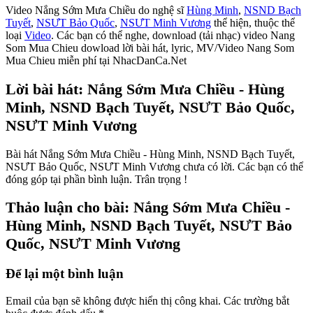
Video Nắng Sớm Mưa Chiều do nghệ sĩ
Hùng Minh
,
NSND Bạch
Tuyết
,
NSƯT Bảo Quốc
,
NSƯT Minh Vương
thể hiện, thuộc thể
loại
Video
. Các bạn có thể nghe, download (tải nhạc) video Nang
Som Mua Chieu dowload lời bài hát, lyric, MV/Video Nang Som
Mua Chieu miễn phí tại NhacDanCa.Net
Lời bài hát: Nắng Sớm Mưa Chiều - Hùng
Minh, NSND Bạch Tuyết, NSƯT Bảo Quốc,
NSƯT Minh Vương
Bài hát Nắng Sớm Mưa Chiều - Hùng Minh, NSND Bạch Tuyết,
NSƯT Bảo Quốc, NSƯT Minh Vương chưa có lời. Các bạn có thể
đóng góp tại phần bình luận. Trân trọng !
Thảo luận cho bài: Nắng Sớm Mưa Chiều -
Hùng Minh, NSND Bạch Tuyết, NSƯT Bảo
Quốc, NSƯT Minh Vương
Để lại một bình luận
Email của bạn sẽ không được hiển thị công khai.
Các trường bắt