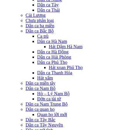
Dân ca Tày
Dân ca Thái
Cải Lương
Chưa phân loại
Dân ca ba miền
Dân ca Bắc Bộ
Ca trù
Dân ca Hà Nam
Hát Dậm Hà Nam
Dân ca Hà Đông
Dân ca Hải Phòng
Dân ca Phú Thọ
Hát xoan Phú Thọ
Dân ca Thanh Hóa
Hát xẩm
Dân ca miền tây
Dân ca Nam Bộ
Hò – Lý Nam Bộ
Đờn ca tài tử
Dân ca Nam Trung Bộ
Dân ca quan họ
Quan họ lời mới
Dân ca Tây Bắc
Dân ca Tây Nguyên