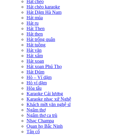
Hát chèo
Hát chèo karaoke
Hát Dặm Hà Nam
Hát múa
Hát ru
Hát Then
Hát then
Hát trống quân
Hát tuồng
Hát văn
Hát xẩm
Hát xoan
Hát xoan Phú Thọ
Hát Đúm
Hò – Ví dặm
Hò ví dặm
Hòa tấu
Karaoke Cải lương
Karaoke nhạc xứ Nghệ
Khách mời văn nghệ sĩ
Ngâm thơ
Ngâm thơ ca trù
Nhạc Champa
Quan họ Bắc Ninh
Tân cổ