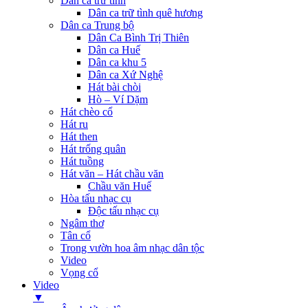
Dân ca trữ tình
Dân ca trữ tình quê hương
Dân ca Trung bộ
Dân Ca Bình Trị Thiên
Dân ca Huế
Dân ca khu 5
Dân ca Xứ Nghệ
Hát bài chòi
Hò – Ví Dặm
Hát chèo cổ
Hát ru
Hát then
Hát trống quân
Hát tuồng
Hát văn – Hát chầu văn
Chầu văn Huế
Hòa tấu nhạc cụ
Độc tấu nhạc cụ
Ngâm thơ
Tân cổ
Trong vườn hoa âm nhạc dân tộc
Video
Vọng cổ
Video
▼