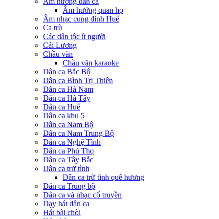
Âm hưởng dân ca
Âm hưởng quan họ
Âm nhạc cung đình Huế
Ca trù
Các dân tộc ít người
Cải Lương
Chầu văn
Chầu văn karaoke
Dân ca Bắc Bộ
Dân ca Bình Trị Thiên
Dân ca Hà Nam
Dân ca Hà Tây
Dân ca Huế
Dân ca khu 5
Dân ca Nam Bộ
Dân ca Nam Trung Bộ
Dân ca Nghệ Tĩnh
Dân ca Phú Thọ
Dân ca Tây Bắc
Dân ca trữ tình
Dân ca trữ tình quê hương
Dân ca Trung bộ
Dân ca và nhạc cổ truyền
Dạy hát dân ca
Hát bài chòi