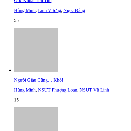
Góc Khuất Trái Tim
Hùng Minh
,
Linh Vương
,
Ngọc Đáng
55
Người Giàu Cũng… Khổ!
Hùng Minh
,
NSƯT Phượng Loan
,
NSƯT Vũ Linh
15