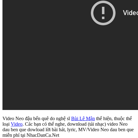
Video Neo đậu bến quê do nghệ sĩ
Bùi Lê Mận
thể hiện, thuộc thể
loại
Video
. Các bạn có thể nghe, download (tải nhạc) video Neo
dau ben que dowload lời bài hát, lyric, MV/Video Neo dau ben que
miễn phí tại NhacDanCa.Net