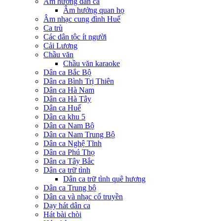
Âm hưởng dân ca
Âm hưởng quan họ
Âm nhạc cung đình Huế
Ca trù
Các dân tộc ít người
Cải Lương
Chầu văn
Chầu văn karaoke
Dân ca Bắc Bộ
Dân ca Bình Trị Thiên
Dân ca Hà Nam
Dân ca Hà Tây
Dân ca Huế
Dân ca khu 5
Dân ca Nam Bộ
Dân ca Nam Trung Bộ
Dân ca Nghệ Tĩnh
Dân ca Phú Thọ
Dân ca Tây Bắc
Dân ca trữ tình
Dân ca trữ tình quê hương
Dân ca Trung bộ
Dân ca và nhạc cổ truyền
Dạy hát dân ca
Hát bài chòi