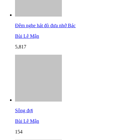
Đêm nghe hát đò đưa nhớ Bác
Bùi Lê Mận
5,817
Sông đợi
Bùi Lê Mận
154