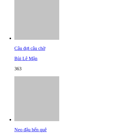
Câu đợi câu chờ
Bùi Lê Mận
363
Neo đậu bến quê