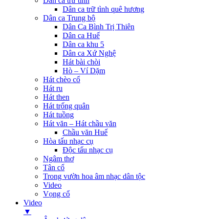
Dân ca trữ tình
Dân ca trữ tình quê hương
Dân ca Trung bộ
Dân Ca Bình Trị Thiên
Dân ca Huế
Dân ca khu 5
Dân ca Xứ Nghệ
Hát bài chòi
Hò – Ví Dặm
Hát chèo cổ
Hát ru
Hát then
Hát trống quân
Hát tuồng
Hát văn – Hát chầu văn
Chầu văn Huế
Hòa tấu nhạc cụ
Độc tấu nhạc cụ
Ngâm thơ
Tân cổ
Trong vườn hoa âm nhạc dân tộc
Video
Vọng cổ
Video
▼