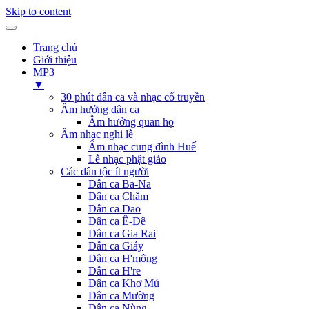
Skip to content
Trang chủ
Giới thiệu
MP3
▼
30 phút dân ca và nhạc cổ truyền
Âm hưởng dân ca
Âm hưởng quan họ
Âm nhạc nghi lễ
Âm nhạc cung đình Huế
Lễ nhạc phật giáo
Các dân tộc ít người
Dân ca Ba-Na
Dân ca Chăm
Dân ca Dao
Dân ca Ê-Đê
Dân ca Gia Rai
Dân ca Giáy
Dân ca H'mông
Dân ca H're
Dân ca Khơ Mú
Dân ca Mường
Dân ca Nùng