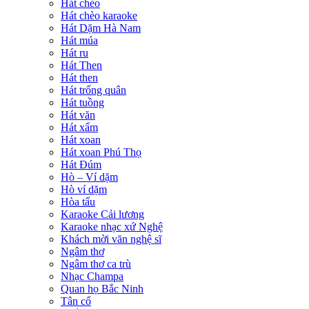
Hát chèo
Hát chèo karaoke
Hát Dặm Hà Nam
Hát múa
Hát ru
Hát Then
Hát then
Hát trống quân
Hát tuồng
Hát văn
Hát xẩm
Hát xoan
Hát xoan Phú Thọ
Hát Đúm
Hò – Ví dặm
Hò ví dặm
Hòa tấu
Karaoke Cải lương
Karaoke nhạc xứ Nghệ
Khách mời văn nghệ sĩ
Ngâm thơ
Ngâm thơ ca trù
Nhạc Champa
Quan họ Bắc Ninh
Tân cổ