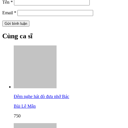
Tên
*
Email
*
Cùng ca sĩ
Đêm nghe hát đò đưa nhớ Bác
Bùi Lê Mận
750