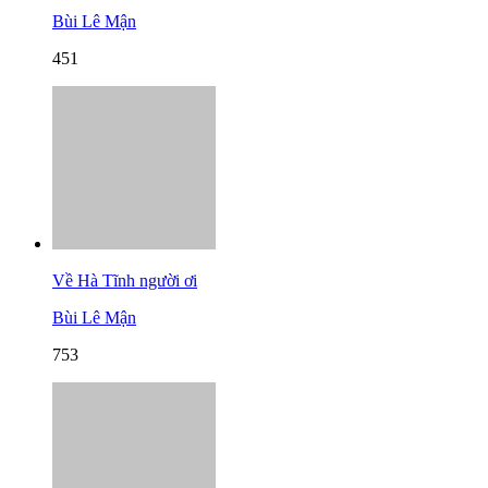
Bùi Lê Mận
451
Về Hà Tĩnh người ơi
Bùi Lê Mận
753