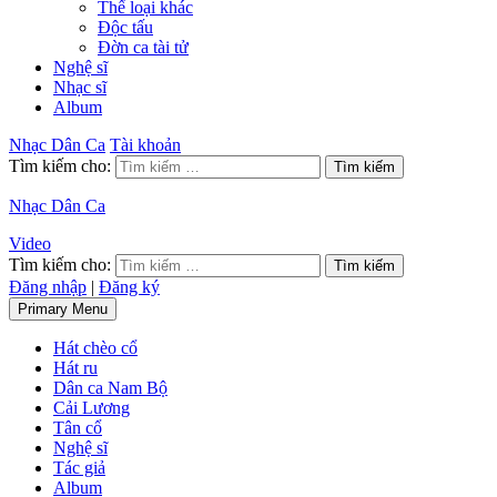
Thể loại khác
Độc tấu
Đờn ca tài tử
Nghệ sĩ
Nhạc sĩ
Album
Nhạc Dân Ca
Tài khoản
Tìm kiếm cho:
Nhạc Dân Ca
Video
Tìm kiếm cho:
Đăng nhập
|
Đăng ký
Primary Menu
Hát chèo cổ
Hát ru
Dân ca Nam Bộ
Cải Lương
Tân cổ
Nghệ sĩ
Tác giả
Album