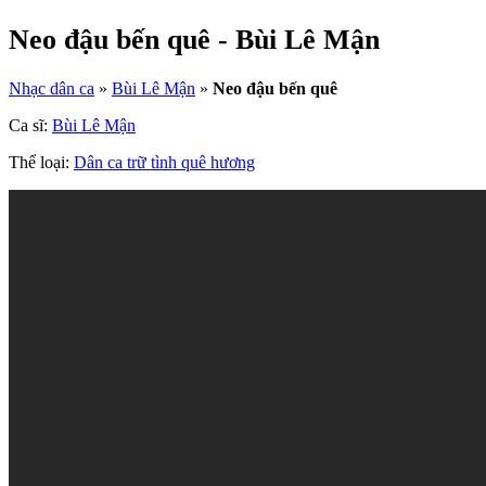
Neo đậu bến quê - Bùi Lê Mận
Nhạc dân ca
»
Bùi Lê Mận
»
Neo đậu bến quê
Ca sĩ:
Bùi Lê Mận
Thể loại:
Dân ca trữ tình quê hương