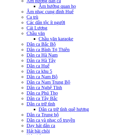
Âm hưởng dân ca
Âm hưởng quan họ
Âm nhạc cung đình Huế
Ca trù
Các dân tộc ít người
Cải Lương
Chầu văn
Chầu văn karaoke
Dân ca Bắc Bộ
Dân ca Bình Trị Thiên
Dân ca Hà Nam
Dân ca Hà Tây
Dân ca Huế
Dân ca khu 5
Dân ca Nam Bộ
Dân ca Nam Trung Bộ
Dân ca Nghệ Tĩnh
Dân ca Phú Thọ
Dân ca Tây Bắc
Dân ca trữ tình
Dân ca trữ tình quê hương
Dân ca Trung bộ
Dân ca và nhạc cổ truyền
Dạy hát dân ca
Hát bài chòi