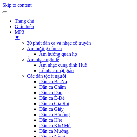
Skip to content
Trang chủ
Giới thiệu
MP3
▼
30 phút dân ca và nhạc cổ truyền
Âm hưởng dân ca
Âm hưởng quan họ
Âm nhạc nghi lễ
Âm nhạc cung đình Huế
Lễ nhạc phật giáo
Các dân tộc ít người
Dân ca Ba-Na
Dân ca Chăm
Dân ca Dao
Dân ca Ê-Đê
Dân ca Gia Rai
Dân ca Giáy
Dân ca H'mông
Dân ca H're
Dân ca Khơ Mú
Dân ca Mường
Dân ca Nùng