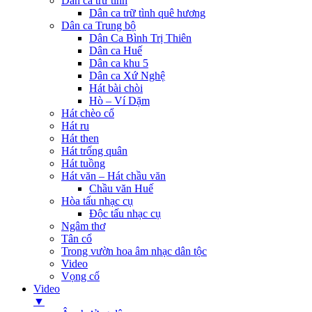
Dân ca trữ tình
Dân ca trữ tình quê hương
Dân ca Trung bộ
Dân Ca Bình Trị Thiên
Dân ca Huế
Dân ca khu 5
Dân ca Xứ Nghệ
Hát bài chòi
Hò – Ví Dặm
Hát chèo cổ
Hát ru
Hát then
Hát trống quân
Hát tuồng
Hát văn – Hát chầu văn
Chầu văn Huế
Hòa tấu nhạc cụ
Độc tấu nhạc cụ
Ngâm thơ
Tân cổ
Trong vườn hoa âm nhạc dân tộc
Video
Vọng cổ
Video
▼