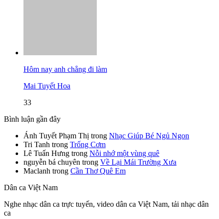
Hôm nay anh chẳng đi làm
Mai Tuyết Hoa
33
Bình luận gần đây
Ánh Tuyết Phạm Thị
trong
Nhạc Giúp Bé Ngủ Ngon
Tri Tanh
trong
Trống Cơm
Lê Tuấn Hưng
trong
Nỗi nhớ một vùng quê
nguyễn bá chuyên
trong
Về Lại Mái Trường Xưa
Maclanh
trong
Cần Thơ Quê Em
Dân ca Việt Nam
Nghe nhạc dân ca trực tuyến, video dân ca Việt Nam, tải nhạc dân
ca