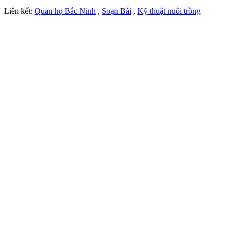
Liên kết:
Quan họ Bắc Ninh
,
Soạn Bài
,
Kỹ thuật nuôi trồng