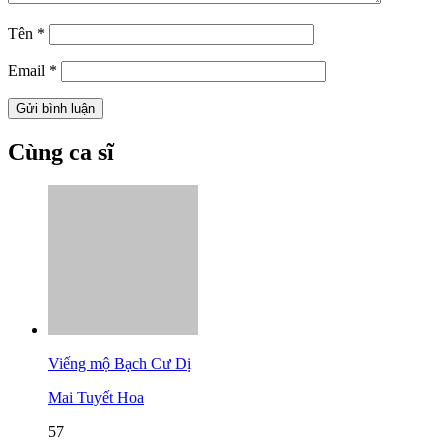
Tên
*
Email
*
Cùng ca sĩ
Viếng mộ Bạch Cư Dị
Mai Tuyết Hoa
57