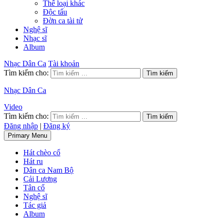
Thể loại khác
Độc tấu
Đờn ca tài tử
Nghệ sĩ
Nhạc sĩ
Album
Nhạc Dân Ca
Tài khoản
Tìm kiếm cho:
Nhạc Dân Ca
Video
Tìm kiếm cho:
Đăng nhập
|
Đăng ký
Primary Menu
Hát chèo cổ
Hát ru
Dân ca Nam Bộ
Cải Lương
Tân cổ
Nghệ sĩ
Tác giả
Album