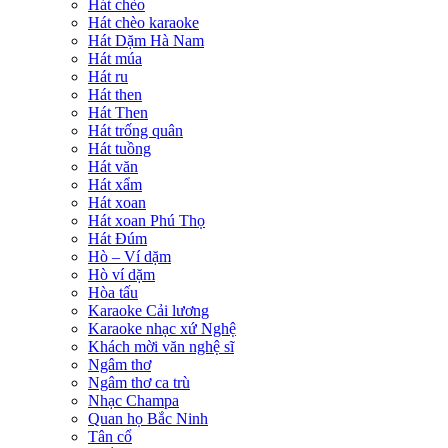
Hát chèo
Hát chèo karaoke
Hát Dặm Hà Nam
Hát múa
Hát ru
Hát then
Hát Then
Hát trống quân
Hát tuồng
Hát văn
Hát xẩm
Hát xoan
Hát xoan Phú Thọ
Hát Đúm
Hò – Ví dặm
Hò ví dặm
Hòa tấu
Karaoke Cải lương
Karaoke nhạc xứ Nghệ
Khách mời văn nghệ sĩ
Ngâm thơ
Ngâm thơ ca trù
Nhạc Champa
Quan họ Bắc Ninh
Tân cổ