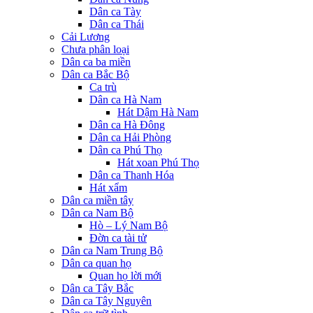
Dân ca Tày
Dân ca Thái
Cải Lương
Chưa phân loại
Dân ca ba miền
Dân ca Bắc Bộ
Ca trù
Dân ca Hà Nam
Hát Dậm Hà Nam
Dân ca Hà Đông
Dân ca Hải Phòng
Dân ca Phú Thọ
Hát xoan Phú Thọ
Dân ca Thanh Hóa
Hát xẩm
Dân ca miền tây
Dân ca Nam Bộ
Hò – Lý Nam Bộ
Đờn ca tài tử
Dân ca Nam Trung Bộ
Dân ca quan họ
Quan họ lời mới
Dân ca Tây Bắc
Dân ca Tây Nguyên