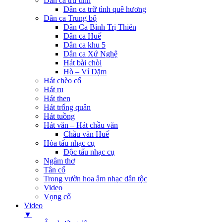
Dân ca trữ tình
Dân ca trữ tình quê hương
Dân ca Trung bộ
Dân Ca Bình Trị Thiên
Dân ca Huế
Dân ca khu 5
Dân ca Xứ Nghệ
Hát bài chòi
Hò – Ví Dặm
Hát chèo cổ
Hát ru
Hát then
Hát trống quân
Hát tuồng
Hát văn – Hát chầu văn
Chầu văn Huế
Hòa tấu nhạc cụ
Độc tấu nhạc cụ
Ngâm thơ
Tân cổ
Trong vườn hoa âm nhạc dân tộc
Video
Vọng cổ
Video
▼