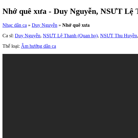
Nhớ quê xưa - Duy Nguyễn, NSƯT Lệ 
Nhạc dân ca
»
Duy Nguyễn
»
Nhớ quê xưa
Ca sĩ:
Duy Nguyễn
,
NSƯT Lệ Thanh (Quan họ)
,
NSƯT Thu Huyền
Thể loại:
Âm hưởng dân ca