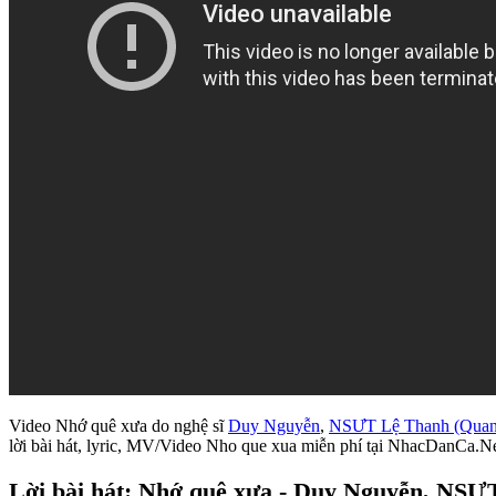
Video Nhớ quê xưa do nghệ sĩ
Duy Nguyễn
,
NSƯT Lệ Thanh (Quan
lời bài hát, lyric, MV/Video Nho que xua miễn phí tại NhacDanCa.N
Lời bài hát: Nhớ quê xưa - Duy Nguyễn, NS