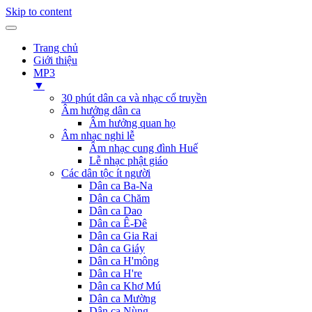
Skip to content
Trang chủ
Giới thiệu
MP3
▼
30 phút dân ca và nhạc cổ truyền
Âm hưởng dân ca
Âm hưởng quan họ
Âm nhạc nghi lễ
Âm nhạc cung đình Huế
Lễ nhạc phật giáo
Các dân tộc ít người
Dân ca Ba-Na
Dân ca Chăm
Dân ca Dao
Dân ca Ê-Đê
Dân ca Gia Rai
Dân ca Giáy
Dân ca H'mông
Dân ca H're
Dân ca Khơ Mú
Dân ca Mường
Dân ca Nùng