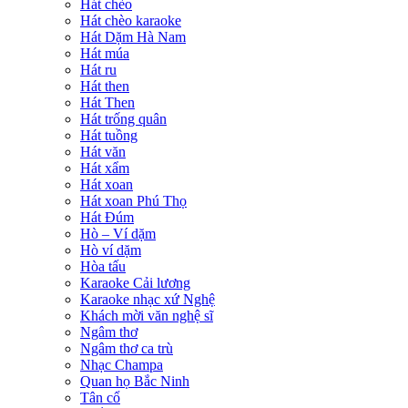
Hát chèo
Hát chèo karaoke
Hát Dặm Hà Nam
Hát múa
Hát ru
Hát then
Hát Then
Hát trống quân
Hát tuồng
Hát văn
Hát xẩm
Hát xoan
Hát xoan Phú Thọ
Hát Đúm
Hò – Ví dặm
Hò ví dặm
Hòa tấu
Karaoke Cải lương
Karaoke nhạc xứ Nghệ
Khách mời văn nghệ sĩ
Ngâm thơ
Ngâm thơ ca trù
Nhạc Champa
Quan họ Bắc Ninh
Tân cổ