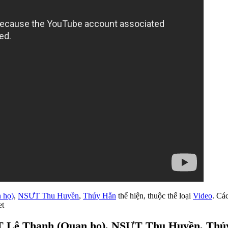
 họ)
,
NSƯT Thu Huyền
,
Thúy Hằn
thể hiện, thuộc thể loại
Video
. Cá
et
ƯT Lệ Thanh (Quan họ), NSƯT Thu Huyền, Thú