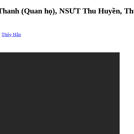
Thanh (Quan họ), NSƯT Thu Huyền, T
,
Thúy Hằn