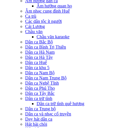
Âm hưởng dân ca
Âm hưởng quan họ
Âm nhạc cung đình Huế
Ca trù
Các dân tộc ít người
Cải Lương
Chầu văn
Chầu văn karaoke
Dân ca Bắc Bộ
Dân ca Bình Trị Thiên
Dân ca Hà Nam
Dân ca Hà Tây
Dân ca Huế
Dân ca khu 5
Dân ca Nam Bộ
Dân ca Nam Trung Bộ
Dân ca Nghệ Tĩnh
Dân ca Phú Thọ
Dân ca Tây Bắc
Dân ca trữ tình
Dân ca trữ tình quê hương
Dân ca Trung bộ
Dân ca và nhạc cổ truyền
Dạy hát dân ca
Hát bài chòi