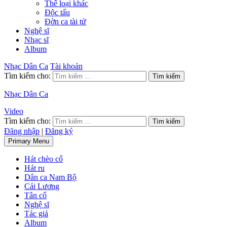
Thể loại khác
Độc tấu
Đờn ca tài tử
Nghệ sĩ
Nhạc sĩ
Album
Nhạc Dân Ca
Tài khoản
Tìm kiếm cho:
Nhạc Dân Ca
Video
Tìm kiếm cho:
Đăng nhập
|
Đăng ký
Primary Menu
Hát chèo cổ
Hát ru
Dân ca Nam Bộ
Cải Lương
Tân cổ
Nghệ sĩ
Tác giả
Album