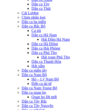
Dân ca Tày
Dân ca Thái
Cải Lương
Chưa phân loại
Dân ca ba miền
Dân ca Bắc Bộ
Ca trù
Dân ca Hà Nam
Hát Dậm Hà Nam
Dân ca Hà Đông
Dân ca Hải Phòng
Dân ca Phú Thọ
Hát xoan Phú Thọ
Dân ca Thanh Hóa
Hát xẩm
Dân ca miền tây
Dân ca Nam Bộ
Hò – Lý Nam Bộ
Đờn ca tài tử
Dân ca Nam Trung Bộ
Dân ca quan họ
Quan họ lời mới
Dân ca Tây Bắc
Dân ca Tây Nguyên