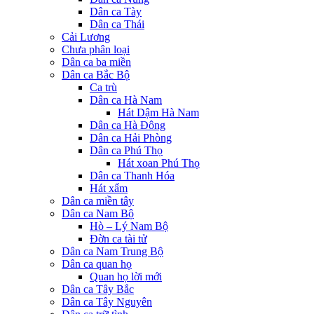
Dân ca Tày
Dân ca Thái
Cải Lương
Chưa phân loại
Dân ca ba miền
Dân ca Bắc Bộ
Ca trù
Dân ca Hà Nam
Hát Dậm Hà Nam
Dân ca Hà Đông
Dân ca Hải Phòng
Dân ca Phú Thọ
Hát xoan Phú Thọ
Dân ca Thanh Hóa
Hát xẩm
Dân ca miền tây
Dân ca Nam Bộ
Hò – Lý Nam Bộ
Đờn ca tài tử
Dân ca Nam Trung Bộ
Dân ca quan họ
Quan họ lời mới
Dân ca Tây Bắc
Dân ca Tây Nguyên