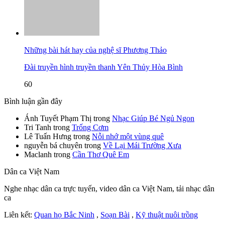
Những bài hát hay của nghệ sĩ Phương Thảo
Đài truyền hình truyền thanh Yên Thủy Hòa Bình
60
Bình luận gần đây
Ánh Tuyết Phạm Thị
trong
Nhạc Giúp Bé Ngủ Ngon
Tri Tanh
trong
Trống Cơm
Lê Tuấn Hưng
trong
Nỗi nhớ một vùng quê
nguyễn bá chuyên
trong
Về Lại Mái Trường Xưa
Maclanh
trong
Cần Thơ Quê Em
Dân ca Việt Nam
Nghe nhạc dân ca trực tuyến, video dân ca Việt Nam, tải nhạc dân
ca
Liên kết:
Quan họ Bắc Ninh
,
Soạn Bài
,
Kỹ thuật nuôi trồng