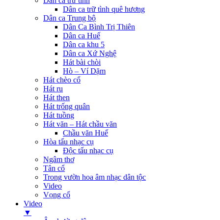
Dân ca trữ tình
Dân ca trữ tình quê hương
Dân ca Trung bộ
Dân Ca Bình Trị Thiên
Dân ca Huế
Dân ca khu 5
Dân ca Xứ Nghệ
Hát bài chòi
Hò – Ví Dặm
Hát chèo cổ
Hát ru
Hát then
Hát trống quân
Hát tuồng
Hát văn – Hát chầu văn
Chầu văn Huế
Hòa tấu nhạc cụ
Độc tấu nhạc cụ
Ngâm thơ
Tân cổ
Trong vườn hoa âm nhạc dân tộc
Video
Vọng cổ
Video
▼