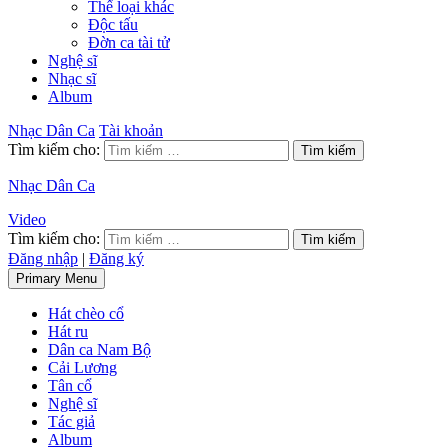
Thể loại khác
Độc tấu
Đờn ca tài tử
Nghệ sĩ
Nhạc sĩ
Album
Nhạc Dân Ca
Tài khoản
Tìm kiếm cho:
Nhạc Dân Ca
Video
Tìm kiếm cho:
Đăng nhập
|
Đăng ký
Primary Menu
Hát chèo cổ
Hát ru
Dân ca Nam Bộ
Cải Lương
Tân cổ
Nghệ sĩ
Tác giả
Album