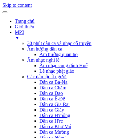
Skip to content
Trang chủ
Giới thiệu
MP3
▼
30 phút dân ca và nhạc cổ truyền
Âm hưởng dân ca
Âm hưởng quan họ
Âm nhạc nghi lễ
Âm nhạc cung đình Huế
Lễ nhạc phật giáo
Các dân tộc ít người
Dân ca Ba-Na
Dân ca Chăm
Dân ca Dao
Dân ca Ê-Đê
Dân ca Gia Rai
Dân ca Giáy
Dân ca H'mông
Dân ca H're
Dân ca Khơ Mú
Dân ca Mường
Dân ca Nùng