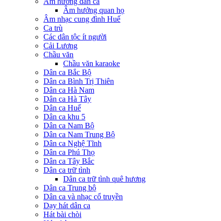
Âm hưởng dân ca
Âm hưởng quan họ
Âm nhạc cung đình Huế
Ca trù
Các dân tộc ít người
Cải Lương
Chầu văn
Chầu văn karaoke
Dân ca Bắc Bộ
Dân ca Bình Trị Thiên
Dân ca Hà Nam
Dân ca Hà Tây
Dân ca Huế
Dân ca khu 5
Dân ca Nam Bộ
Dân ca Nam Trung Bộ
Dân ca Nghệ Tĩnh
Dân ca Phú Thọ
Dân ca Tây Bắc
Dân ca trữ tình
Dân ca trữ tình quê hương
Dân ca Trung bộ
Dân ca và nhạc cổ truyền
Dạy hát dân ca
Hát bài chòi