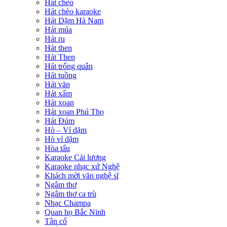
Hát chèo
Hát chèo karaoke
Hát Dặm Hà Nam
Hát múa
Hát ru
Hát then
Hát Then
Hát trống quân
Hát tuồng
Hát văn
Hát xẩm
Hát xoan
Hát xoan Phú Thọ
Hát Đúm
Hò – Ví dặm
Hò ví dặm
Hòa tấu
Karaoke Cải lương
Karaoke nhạc xứ Nghệ
Khách mời văn nghệ sĩ
Ngâm thơ
Ngâm thơ ca trù
Nhạc Champa
Quan họ Bắc Ninh
Tân cổ