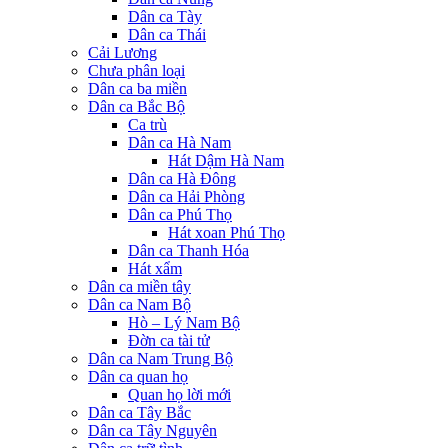
Dân ca Tày
Dân ca Thái
Cải Lương
Chưa phân loại
Dân ca ba miền
Dân ca Bắc Bộ
Ca trù
Dân ca Hà Nam
Hát Dậm Hà Nam
Dân ca Hà Đông
Dân ca Hải Phòng
Dân ca Phú Thọ
Hát xoan Phú Thọ
Dân ca Thanh Hóa
Hát xẩm
Dân ca miền tây
Dân ca Nam Bộ
Hò – Lý Nam Bộ
Đờn ca tài tử
Dân ca Nam Trung Bộ
Dân ca quan họ
Quan họ lời mới
Dân ca Tây Bắc
Dân ca Tây Nguyên