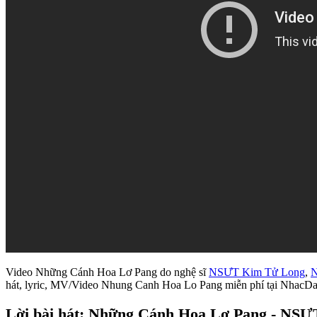
Video Những Cánh Hoa Lơ Pang do nghệ sĩ
NSƯT Kim Tử Long
,
N
hát, lyric, MV/Video Nhung Canh Hoa Lo Pang miễn phí tại NhacD
Lời bài hát: Những Cánh Hoa Lơ Pang - NS