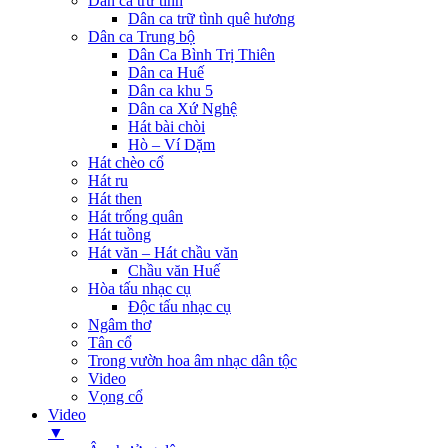
Dân ca trữ tình
Dân ca trữ tình quê hương
Dân ca Trung bộ
Dân Ca Bình Trị Thiên
Dân ca Huế
Dân ca khu 5
Dân ca Xứ Nghệ
Hát bài chòi
Hò – Ví Dặm
Hát chèo cổ
Hát ru
Hát then
Hát trống quân
Hát tuồng
Hát văn – Hát chầu văn
Chầu văn Huế
Hòa tấu nhạc cụ
Độc tấu nhạc cụ
Ngâm thơ
Tân cổ
Trong vườn hoa âm nhạc dân tộc
Video
Vọng cổ
Video
▼