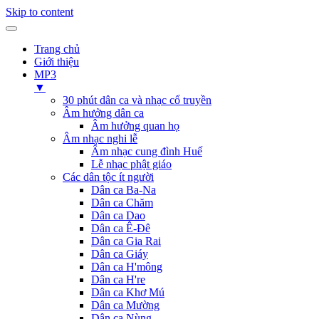
Skip to content
Trang chủ
Giới thiệu
MP3
▼
30 phút dân ca và nhạc cổ truyền
Âm hưởng dân ca
Âm hưởng quan họ
Âm nhạc nghi lễ
Âm nhạc cung đình Huế
Lễ nhạc phật giáo
Các dân tộc ít người
Dân ca Ba-Na
Dân ca Chăm
Dân ca Dao
Dân ca Ê-Đê
Dân ca Gia Rai
Dân ca Giáy
Dân ca H'mông
Dân ca H're
Dân ca Khơ Mú
Dân ca Mường
Dân ca Nùng