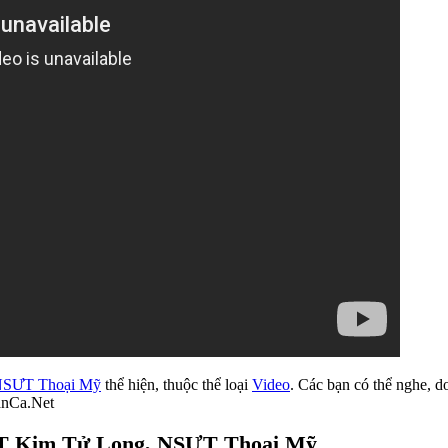
SƯT Thoại Mỹ
thể hiện, thuộc thể loại
Video
. Các bạn có thể nghe, 
anCa.Net
ƯT Kim Tử Long, NSƯT Thoại Mỹ