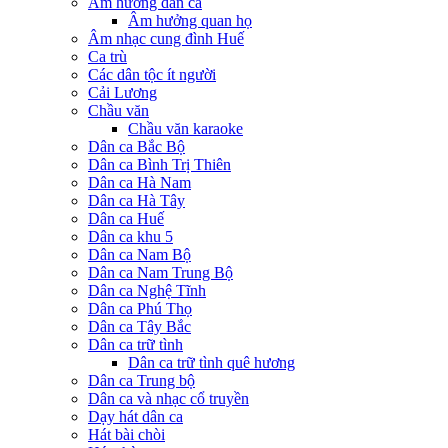
Âm hưởng dân ca
Âm hưởng quan họ
Âm nhạc cung đình Huế
Ca trù
Các dân tộc ít người
Cải Lương
Chầu văn
Chầu văn karaoke
Dân ca Bắc Bộ
Dân ca Bình Trị Thiên
Dân ca Hà Nam
Dân ca Hà Tây
Dân ca Huế
Dân ca khu 5
Dân ca Nam Bộ
Dân ca Nam Trung Bộ
Dân ca Nghệ Tĩnh
Dân ca Phú Thọ
Dân ca Tây Bắc
Dân ca trữ tình
Dân ca trữ tình quê hương
Dân ca Trung bộ
Dân ca và nhạc cổ truyền
Dạy hát dân ca
Hát bài chòi