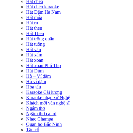
Hát chèo
Hát chèo karaoke
Hát Dặm Hà Nam
Hát múa
Hát ru
Hát then
Hát Then
Hát trống quân
Hát tuồng
Hát văn
Hát xẩm
Hát xoan
Hát xoan Phú Thọ
Hát Đúm
Hò – Ví dặm
Hò ví dặm
Hòa tấu
Karaoke Cải lương
Karaoke nhạc xứ Nghệ
Khách mời văn nghệ sĩ
Ngâm thơ
Ngâm thơ ca trù
Nhạc Champa
Quan họ Bắc Ninh
Tân cổ