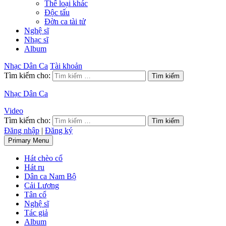
Thể loại khác
Độc tấu
Đờn ca tài tử
Nghệ sĩ
Nhạc sĩ
Album
Nhạc Dân Ca
Tài khoản
Tìm kiếm cho:
Nhạc Dân Ca
Video
Tìm kiếm cho:
Đăng nhập
|
Đăng ký
Primary Menu
Hát chèo cổ
Hát ru
Dân ca Nam Bộ
Cải Lương
Tân cổ
Nghệ sĩ
Tác giả
Album