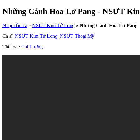
Những Cánh Hoa Lơ Pang - NSƯT Ki
Nhạc dân ca
»
NSƯT Kim Tử Long
»
Những Cánh Hoa Lơ Pang
Ca sĩ:
NSƯT Kim Tử Long
,
NSƯT Thoại Mỹ
Thể loại:
Cải Lương