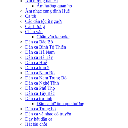
Âm hưởng dân ca
Âm hưởng quan họ
Âm nhạc cung đình Huế
Ca trù
Các dân tộc ít người
Cải Lương
Chầu văn
Chầu văn karaoke
Dân ca Bắc Bộ
Dân ca Bình Trị Thiên
Dân ca Hà Nam
Dân ca Hà Tây
Dân ca Huế
Dân ca khu 5
Dân ca Nam Bộ
Dân ca Nam Trung Bộ
Dân ca Nghệ Tĩnh
Dân ca Phú Thọ
Dân ca Tây Bắc
Dân ca trữ tình
Dân ca trữ tình quê hương
Dân ca Trung bộ
Dân ca và nhạc cổ truyền
Dạy hát dân ca
Hát bài chòi