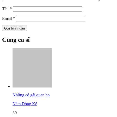
Tên
*
Email
*
Cùng ca sĩ
Những cô gái quan họ
Năm Dòng Kẻ
39