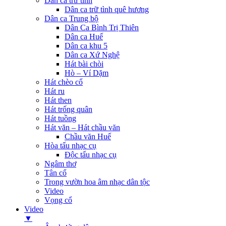
Dân ca trữ tình
Dân ca trữ tình quê hương
Dân ca Trung bộ
Dân Ca Bình Trị Thiên
Dân ca Huế
Dân ca khu 5
Dân ca Xứ Nghệ
Hát bài chòi
Hò – Ví Dặm
Hát chèo cổ
Hát ru
Hát then
Hát trống quân
Hát tuồng
Hát văn – Hát chầu văn
Chầu văn Huế
Hòa tấu nhạc cụ
Độc tấu nhạc cụ
Ngâm thơ
Tân cổ
Trong vườn hoa âm nhạc dân tộc
Video
Vọng cổ
Video
▼