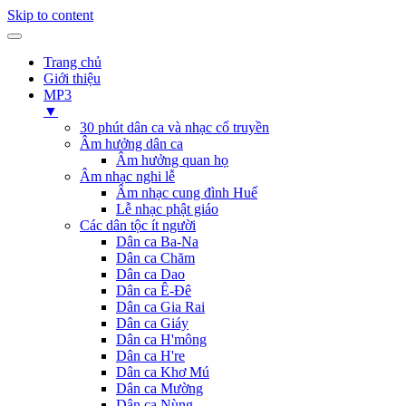
Skip to content
Trang chủ
Giới thiệu
MP3
▼
30 phút dân ca và nhạc cổ truyền
Âm hưởng dân ca
Âm hưởng quan họ
Âm nhạc nghi lễ
Âm nhạc cung đình Huế
Lễ nhạc phật giáo
Các dân tộc ít người
Dân ca Ba-Na
Dân ca Chăm
Dân ca Dao
Dân ca Ê-Đê
Dân ca Gia Rai
Dân ca Giáy
Dân ca H'mông
Dân ca H're
Dân ca Khơ Mú
Dân ca Mường
Dân ca Nùng