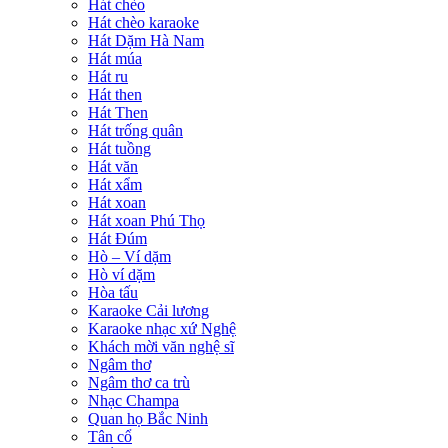
Hát chèo
Hát chèo karaoke
Hát Dặm Hà Nam
Hát múa
Hát ru
Hát then
Hát Then
Hát trống quân
Hát tuồng
Hát văn
Hát xẩm
Hát xoan
Hát xoan Phú Thọ
Hát Đúm
Hò – Ví dặm
Hò ví dặm
Hòa tấu
Karaoke Cải lương
Karaoke nhạc xứ Nghệ
Khách mời văn nghệ sĩ
Ngâm thơ
Ngâm thơ ca trù
Nhạc Champa
Quan họ Bắc Ninh
Tân cổ