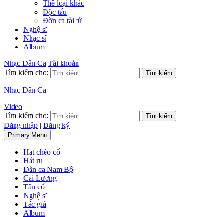
Thể loại khác
Độc tấu
Đờn ca tài tử
Nghệ sĩ
Nhạc sĩ
Album
Nhạc Dân Ca
Tài khoản
Tìm kiếm cho:
Nhạc Dân Ca
Video
Tìm kiếm cho:
Đăng nhập
|
Đăng ký
Primary Menu
Hát chèo cổ
Hát ru
Dân ca Nam Bộ
Cải Lương
Tân cổ
Nghệ sĩ
Tác giả
Album