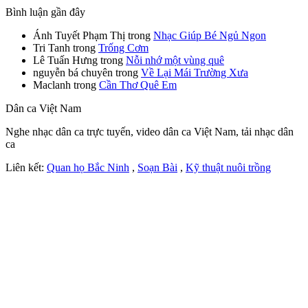
Bình luận gần đây
Ánh Tuyết Phạm Thị
trong
Nhạc Giúp Bé Ngủ Ngon
Tri Tanh
trong
Trống Cơm
Lê Tuấn Hưng
trong
Nỗi nhớ một vùng quê
nguyễn bá chuyên
trong
Về Lại Mái Trường Xưa
Maclanh
trong
Cần Thơ Quê Em
Dân ca Việt Nam
Nghe nhạc dân ca trực tuyến, video dân ca Việt Nam, tải nhạc dân
ca
Liên kết:
Quan họ Bắc Ninh
,
Soạn Bài
,
Kỹ thuật nuôi trồng