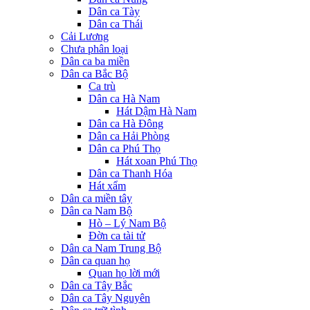
Dân ca Tày
Dân ca Thái
Cải Lương
Chưa phân loại
Dân ca ba miền
Dân ca Bắc Bộ
Ca trù
Dân ca Hà Nam
Hát Dậm Hà Nam
Dân ca Hà Đông
Dân ca Hải Phòng
Dân ca Phú Thọ
Hát xoan Phú Thọ
Dân ca Thanh Hóa
Hát xẩm
Dân ca miền tây
Dân ca Nam Bộ
Hò – Lý Nam Bộ
Đờn ca tài tử
Dân ca Nam Trung Bộ
Dân ca quan họ
Quan họ lời mới
Dân ca Tây Bắc
Dân ca Tây Nguyên