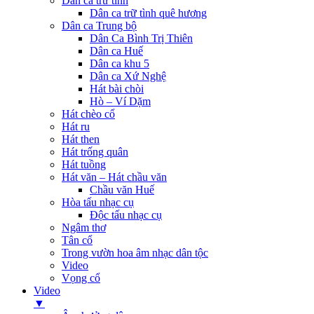
Dân ca trữ tình
Dân ca trữ tình quê hương
Dân ca Trung bộ
Dân Ca Bình Trị Thiên
Dân ca Huế
Dân ca khu 5
Dân ca Xứ Nghệ
Hát bài chòi
Hò – Ví Dặm
Hát chèo cổ
Hát ru
Hát then
Hát trống quân
Hát tuồng
Hát văn – Hát chầu văn
Chầu văn Huế
Hòa tấu nhạc cụ
Độc tấu nhạc cụ
Ngâm thơ
Tân cổ
Trong vườn hoa âm nhạc dân tộc
Video
Vọng cổ
Video
▼