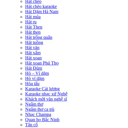
Hát chèo
Hát chèo karaoke
Hát Dặm Hà Nam
Hát múa
Hát ru
Hát Then
Hát then
Hát trống quân
Hát tuồng
Hát văn
Hát xẩm
Hát xoan
Hát xoan Phú Thọ
Hát Đúm
Hò – Ví dặm
Hò ví dặm
Hòa tấu
Karaoke Cải lương
Karaoke nhạc xứ Nghệ
Khách mời văn nghệ sĩ
Ngâm thơ
Ngâm thơ ca trù
Nhạc Champa
Quan họ Bắc Ninh
Tân cổ