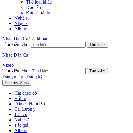
Thể loại khác
Độc tấu
Đờn ca tài tử
Nghệ sĩ
Nhạc sĩ
Album
Nhạc Dân Ca
Tài khoản
Tìm kiếm cho:
Nhạc Dân Ca
Video
Tìm kiếm cho:
Đăng nhập
|
Đăng ký
Primary Menu
Hát chèo cổ
Hát ru
Dân ca Nam Bộ
Cải Lương
Tân cổ
Nghệ sĩ
Tác giả
Album