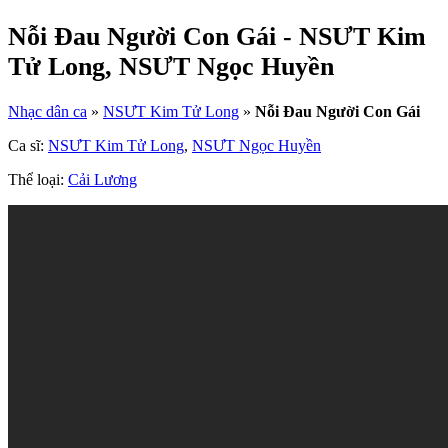
Nỗi Đau Người Con Gái - NSƯT Kim
Tử Long, NSƯT Ngọc Huyền
Nhạc dân ca
»
NSƯT Kim Tử Long
»
Nỗi Đau Người Con Gái
Ca sĩ:
NSƯT Kim Tử Long
,
NSƯT Ngọc Huyền
Thể loại:
Cải Lương