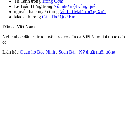
Tri Tanh
trong
Trống Cơm
Lê Tuấn Hưng
trong
Nỗi nhớ một vùng quê
nguyễn bá chuyên
trong
Về Lại Mái Trường Xưa
Maclanh
trong
Cần Thơ Quê Em
Dân ca Việt Nam
Nghe nhạc dân ca trực tuyến, video dân ca Việt Nam, tải nhạc dân
ca
Liên kết:
Quan họ Bắc Ninh
,
Soạn Bài
,
Kỹ thuật nuôi trồng