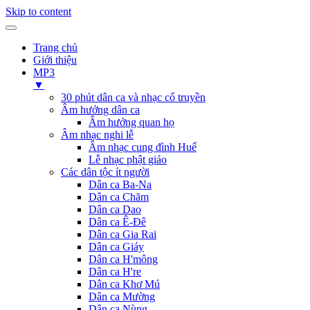
Skip to content
Trang chủ
Giới thiệu
MP3
▼
30 phút dân ca và nhạc cổ truyền
Âm hưởng dân ca
Âm hưởng quan họ
Âm nhạc nghi lễ
Âm nhạc cung đình Huế
Lễ nhạc phật giáo
Các dân tộc ít người
Dân ca Ba-Na
Dân ca Chăm
Dân ca Dao
Dân ca Ê-Đê
Dân ca Gia Rai
Dân ca Giáy
Dân ca H'mông
Dân ca H're
Dân ca Khơ Mú
Dân ca Mường
Dân ca Nùng