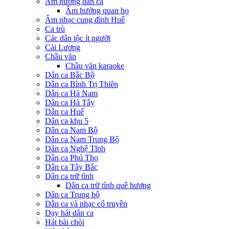
Âm hưởng dân ca
Âm hưởng quan họ
Âm nhạc cung đình Huế
Ca trù
Các dân tộc ít người
Cải Lương
Chầu văn
Chầu văn karaoke
Dân ca Bắc Bộ
Dân ca Bình Trị Thiên
Dân ca Hà Nam
Dân ca Hà Tây
Dân ca Huế
Dân ca khu 5
Dân ca Nam Bộ
Dân ca Nam Trung Bộ
Dân ca Nghệ Tĩnh
Dân ca Phú Thọ
Dân ca Tây Bắc
Dân ca trữ tình
Dân ca trữ tình quê hương
Dân ca Trung bộ
Dân ca và nhạc cổ truyền
Dạy hát dân ca
Hát bài chòi