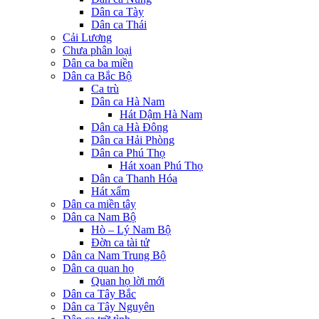
Dân ca Tày
Dân ca Thái
Cải Lương
Chưa phân loại
Dân ca ba miền
Dân ca Bắc Bộ
Ca trù
Dân ca Hà Nam
Hát Dậm Hà Nam
Dân ca Hà Đông
Dân ca Hải Phòng
Dân ca Phú Thọ
Hát xoan Phú Thọ
Dân ca Thanh Hóa
Hát xẩm
Dân ca miền tây
Dân ca Nam Bộ
Hò – Lý Nam Bộ
Đờn ca tài tử
Dân ca Nam Trung Bộ
Dân ca quan họ
Quan họ lời mới
Dân ca Tây Bắc
Dân ca Tây Nguyên