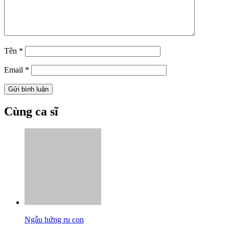
Tên
*
Email
*
Cùng ca sĩ
Ngẫu hứng ru con