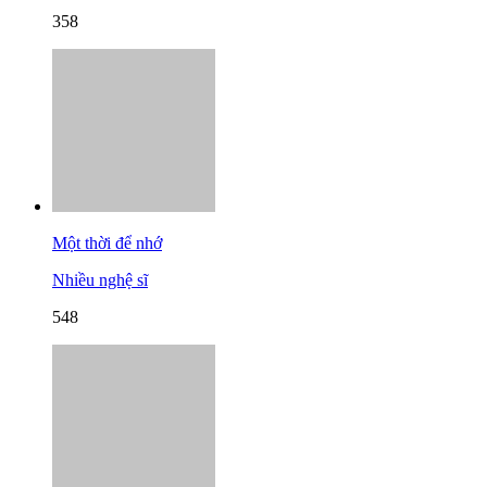
358
Một thời để nhớ
Nhiều nghệ sĩ
548