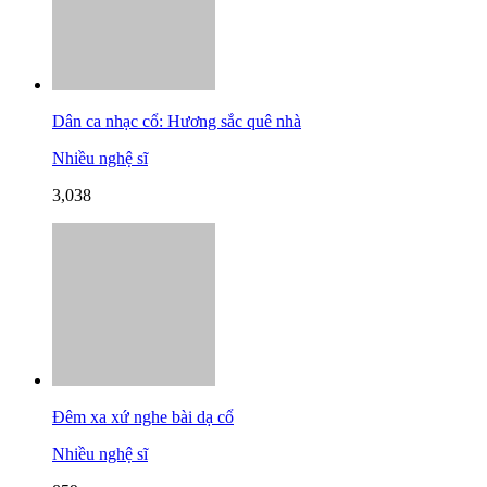
Dân ca nhạc cổ: Hương sắc quê nhà
Nhiều nghệ sĩ
3,038
Đêm xa xứ nghe bài dạ cổ
Nhiều nghệ sĩ