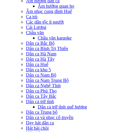
Âm hưởng dân ca
Âm hưởng quan họ
Âm nhạc cung đình Huế
Ca trù
Các dân tộc ít người
Cải Lương
Chầu văn
Chầu văn karaoke
Dân ca Bắc Bộ
Dân ca Bình Trị Thiên
Dân ca Hà Nam
Dân ca Hà Tây
Dân ca Huế
Dân ca khu 5
Dân ca Nam Bộ
Dân ca Nam Trung Bộ
Dân ca Nghệ Tĩnh
Dân ca Phú Thọ
Dân ca Tây Bắc
Dân ca trữ tình
Dân ca trữ tình quê hương
Dân ca Trung bộ
Dân ca và nhạc cổ truyền
Dạy hát dân ca
Hát bài chòi