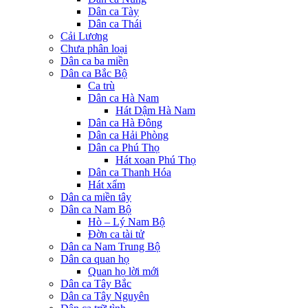
Dân ca Tày
Dân ca Thái
Cải Lương
Chưa phân loại
Dân ca ba miền
Dân ca Bắc Bộ
Ca trù
Dân ca Hà Nam
Hát Dậm Hà Nam
Dân ca Hà Đông
Dân ca Hải Phòng
Dân ca Phú Thọ
Hát xoan Phú Thọ
Dân ca Thanh Hóa
Hát xẩm
Dân ca miền tây
Dân ca Nam Bộ
Hò – Lý Nam Bộ
Đờn ca tài tử
Dân ca Nam Trung Bộ
Dân ca quan họ
Quan họ lời mới
Dân ca Tây Bắc
Dân ca Tây Nguyên