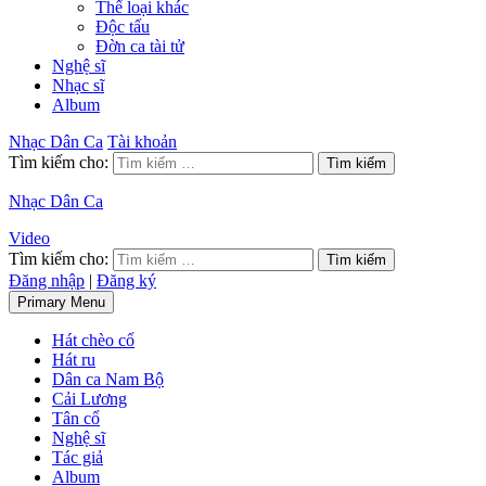
Thể loại khác
Độc tấu
Đờn ca tài tử
Nghệ sĩ
Nhạc sĩ
Album
Nhạc Dân Ca
Tài khoản
Tìm kiếm cho:
Nhạc Dân Ca
Video
Tìm kiếm cho:
Đăng nhập
|
Đăng ký
Primary Menu
Hát chèo cổ
Hát ru
Dân ca Nam Bộ
Cải Lương
Tân cổ
Nghệ sĩ
Tác giả
Album