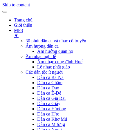
Skip to content
Trang chủ
Giới thiệu
MP3
▼
30 phút dân ca và nhạc cổ truyền
Âm hưởng dân ca
Âm hưởng quan họ
Âm nhạc nghi lễ
Âm nhạc cung đình Huế
Lễ nhạc phật giáo
Các dân tộc ít người
Dân ca Ba-Na
Dân ca Chăm
Dân ca Dao
Dân ca Ê-Đê
Dân ca Gia Rai
Dân ca Giáy
Dân ca H'mông
Dân ca H're
Dân ca Khơ Mú
Dân ca Mường
Dân ca Nùng