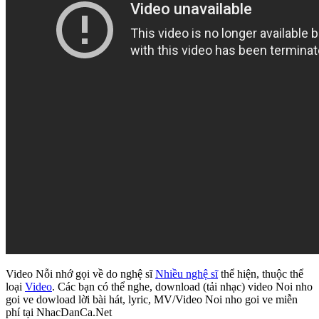
Video Nỗi nhớ gọi về do nghệ sĩ
Nhiều nghệ sĩ
thể hiện, thuộc thể
loại
Video
. Các bạn có thể nghe, download (tải nhạc) video Noi nho
goi ve dowload lời bài hát, lyric, MV/Video Noi nho goi ve miễn
phí tại NhacDanCa.Net