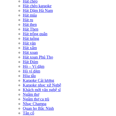
Hát chèo
Hát chèo karaoke
Hát Dặm Hà Nam
Hát múa
Hát ru
Hát then
Hát Then
Hát trống quân
Hát tuồng
Hát văn
Hát xẩm
Hát xoan
Hát xoan Phú Thọ
Hát Đúm
Hò – Ví dặm
Hò ví dặm
Hòa tấu
Karaoke Cải lương
Karaoke nhạc xứ Nghệ
Khách mời văn nghệ sĩ
Ngâm thơ
Ngâm thơ ca trù
Nhạc Champa
Quan họ Bắc Ninh
Tân cổ