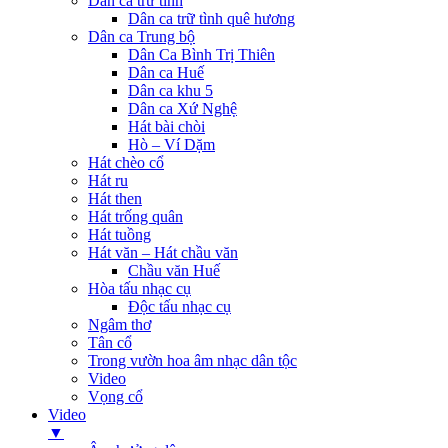
Dân ca trữ tình
Dân ca trữ tình quê hương
Dân ca Trung bộ
Dân Ca Bình Trị Thiên
Dân ca Huế
Dân ca khu 5
Dân ca Xứ Nghệ
Hát bài chòi
Hò – Ví Dặm
Hát chèo cổ
Hát ru
Hát then
Hát trống quân
Hát tuồng
Hát văn – Hát chầu văn
Chầu văn Huế
Hòa tấu nhạc cụ
Độc tấu nhạc cụ
Ngâm thơ
Tân cổ
Trong vườn hoa âm nhạc dân tộc
Video
Vọng cổ
Video
▼