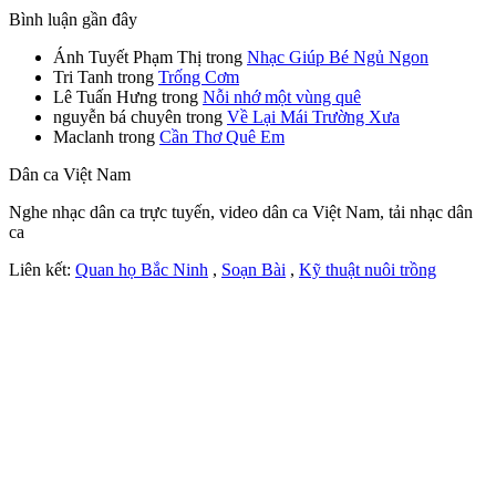
Bình luận gần đây
Ánh Tuyết Phạm Thị
trong
Nhạc Giúp Bé Ngủ Ngon
Tri Tanh
trong
Trống Cơm
Lê Tuấn Hưng
trong
Nỗi nhớ một vùng quê
nguyễn bá chuyên
trong
Về Lại Mái Trường Xưa
Maclanh
trong
Cần Thơ Quê Em
Dân ca Việt Nam
Nghe nhạc dân ca trực tuyến, video dân ca Việt Nam, tải nhạc dân
ca
Liên kết:
Quan họ Bắc Ninh
,
Soạn Bài
,
Kỹ thuật nuôi trồng