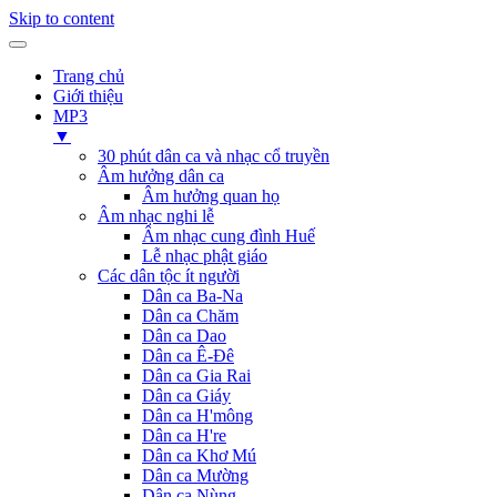
Skip to content
Trang chủ
Giới thiệu
MP3
▼
30 phút dân ca và nhạc cổ truyền
Âm hưởng dân ca
Âm hưởng quan họ
Âm nhạc nghi lễ
Âm nhạc cung đình Huế
Lễ nhạc phật giáo
Các dân tộc ít người
Dân ca Ba-Na
Dân ca Chăm
Dân ca Dao
Dân ca Ê-Đê
Dân ca Gia Rai
Dân ca Giáy
Dân ca H'mông
Dân ca H're
Dân ca Khơ Mú
Dân ca Mường
Dân ca Nùng