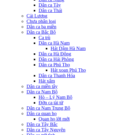
Dân ca Tày
Dân ca Thái
Cải Lương
Chưa phân loại
Dân ca ba miền
Dân ca Bắc Bộ
Ca trù
Dân ca Hà Nam
Hát Dậm Hà Nam
Dân ca Hà Đông
Dân ca Hải Phòng
Dân ca Phú Thọ
Hát xoan Phú Thọ
Dân ca Thanh Hóa
Hát xẩm
Dân ca miền tây
Dân ca Nam Bộ
Hò – Lý Nam Bộ
Đờn ca tài tử
Dân ca Nam Trung Bộ
Dân ca quan họ
Quan họ lời mới
Dân ca Tây Bắc
Dân ca Tây Nguyên