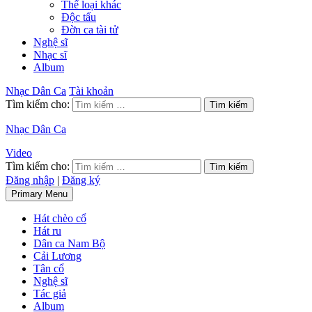
Thể loại khác
Độc tấu
Đờn ca tài tử
Nghệ sĩ
Nhạc sĩ
Album
Nhạc Dân Ca
Tài khoản
Tìm kiếm cho:
Nhạc Dân Ca
Video
Tìm kiếm cho:
Đăng nhập
|
Đăng ký
Primary Menu
Hát chèo cổ
Hát ru
Dân ca Nam Bộ
Cải Lương
Tân cổ
Nghệ sĩ
Tác giả
Album