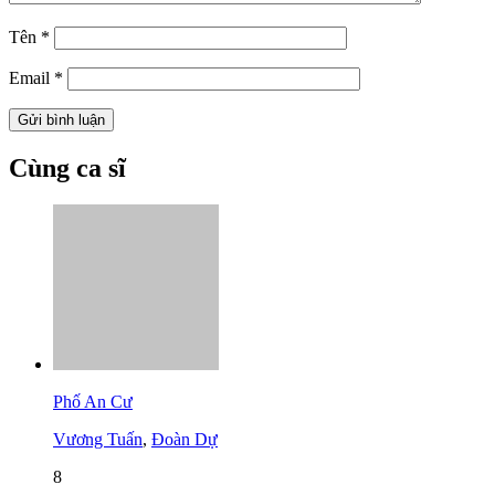
Tên
*
Email
*
Cùng ca sĩ
Phố An Cư
Vương Tuấn
,
Đoàn Dự
8