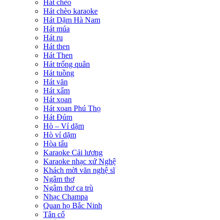
Hát chèo
Hát chèo karaoke
Hát Dặm Hà Nam
Hát múa
Hát ru
Hát then
Hát Then
Hát trống quân
Hát tuồng
Hát văn
Hát xẩm
Hát xoan
Hát xoan Phú Thọ
Hát Đúm
Hò – Ví dặm
Hò ví dặm
Hòa tấu
Karaoke Cải lương
Karaoke nhạc xứ Nghệ
Khách mời văn nghệ sĩ
Ngâm thơ
Ngâm thơ ca trù
Nhạc Champa
Quan họ Bắc Ninh
Tân cổ