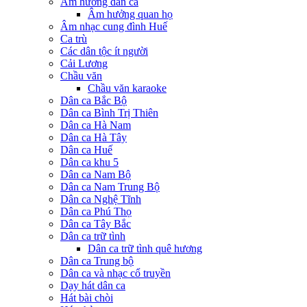
Âm hưởng dân ca
Âm hưởng quan họ
Âm nhạc cung đình Huế
Ca trù
Các dân tộc ít người
Cải Lương
Chầu văn
Chầu văn karaoke
Dân ca Bắc Bộ
Dân ca Bình Trị Thiên
Dân ca Hà Nam
Dân ca Hà Tây
Dân ca Huế
Dân ca khu 5
Dân ca Nam Bộ
Dân ca Nam Trung Bộ
Dân ca Nghệ Tĩnh
Dân ca Phú Thọ
Dân ca Tây Bắc
Dân ca trữ tình
Dân ca trữ tình quê hương
Dân ca Trung bộ
Dân ca và nhạc cổ truyền
Dạy hát dân ca
Hát bài chòi