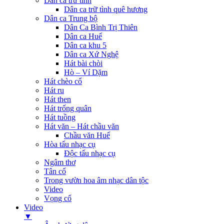
Dân ca trữ tình
Dân ca trữ tình quê hương
Dân ca Trung bộ
Dân Ca Bình Trị Thiên
Dân ca Huế
Dân ca khu 5
Dân ca Xứ Nghệ
Hát bài chòi
Hò – Ví Dặm
Hát chèo cổ
Hát ru
Hát then
Hát trống quân
Hát tuồng
Hát văn – Hát chầu văn
Chầu văn Huế
Hòa tấu nhạc cụ
Độc tấu nhạc cụ
Ngâm thơ
Tân cổ
Trong vườn hoa âm nhạc dân tộc
Video
Vọng cổ
Video
▼