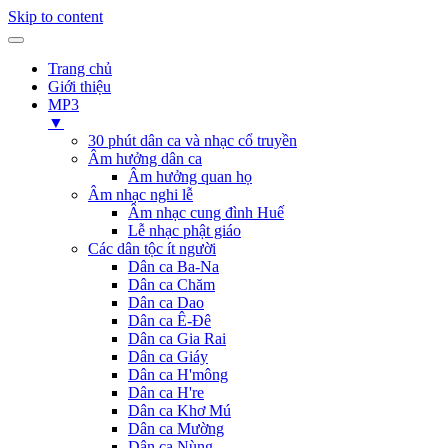
Skip to content
Trang chủ
Giới thiệu
MP3
▼
30 phút dân ca và nhạc cổ truyền
Âm hưởng dân ca
Âm hưởng quan họ
Âm nhạc nghi lễ
Âm nhạc cung đình Huế
Lễ nhạc phật giáo
Các dân tộc ít người
Dân ca Ba-Na
Dân ca Chăm
Dân ca Dao
Dân ca Ê-Đê
Dân ca Gia Rai
Dân ca Giáy
Dân ca H'mông
Dân ca H're
Dân ca Khơ Mú
Dân ca Mường
Dân ca Nùng