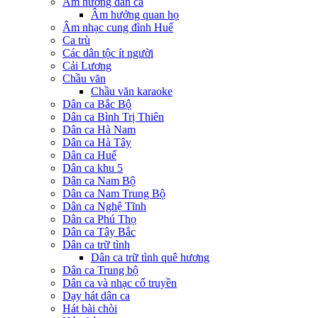
Âm hưởng dân ca
Âm hưởng quan họ
Âm nhạc cung đình Huế
Ca trù
Các dân tộc ít người
Cải Lương
Chầu văn
Chầu văn karaoke
Dân ca Bắc Bộ
Dân ca Bình Trị Thiên
Dân ca Hà Nam
Dân ca Hà Tây
Dân ca Huế
Dân ca khu 5
Dân ca Nam Bộ
Dân ca Nam Trung Bộ
Dân ca Nghệ Tĩnh
Dân ca Phú Thọ
Dân ca Tây Bắc
Dân ca trữ tình
Dân ca trữ tình quê hương
Dân ca Trung bộ
Dân ca và nhạc cổ truyền
Dạy hát dân ca
Hát bài chòi