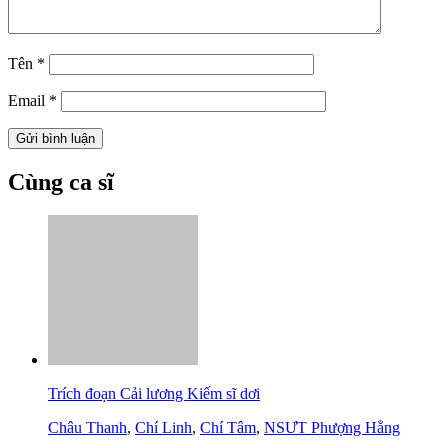
Tên
*
Email
*
Cùng ca sĩ
Trích đoạn Cải lương Kiếm sĩ dơi
Châu Thanh
,
Chí Linh
,
Chí Tâm
,
NSƯT Phượng Hằng