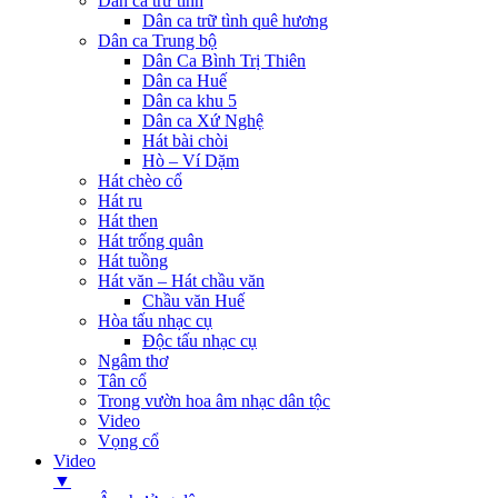
Dân ca trữ tình
Dân ca trữ tình quê hương
Dân ca Trung bộ
Dân Ca Bình Trị Thiên
Dân ca Huế
Dân ca khu 5
Dân ca Xứ Nghệ
Hát bài chòi
Hò – Ví Dặm
Hát chèo cổ
Hát ru
Hát then
Hát trống quân
Hát tuồng
Hát văn – Hát chầu văn
Chầu văn Huế
Hòa tấu nhạc cụ
Độc tấu nhạc cụ
Ngâm thơ
Tân cổ
Trong vườn hoa âm nhạc dân tộc
Video
Vọng cổ
Video
▼