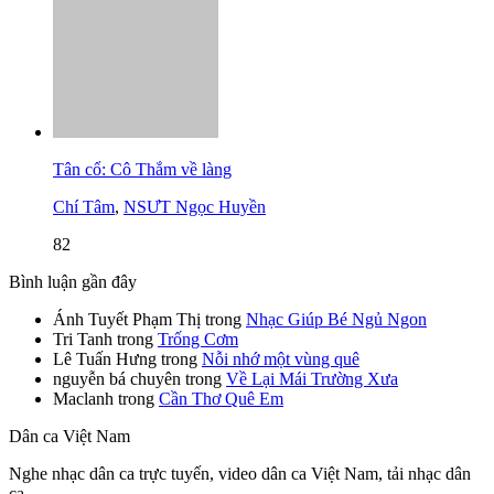
Tân cổ: Cô Thắm về làng
Chí Tâm
,
NSƯT Ngọc Huyền
82
Bình luận gần đây
Ánh Tuyết Phạm Thị
trong
Nhạc Giúp Bé Ngủ Ngon
Tri Tanh
trong
Trống Cơm
Lê Tuấn Hưng
trong
Nỗi nhớ một vùng quê
nguyễn bá chuyên
trong
Về Lại Mái Trường Xưa
Maclanh
trong
Cần Thơ Quê Em
Dân ca Việt Nam
Nghe nhạc dân ca trực tuyến, video dân ca Việt Nam, tải nhạc dân
ca