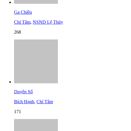
Ga Chiều
Chí Tâm
,
NSND Lệ Thủy
268
Duyên Số
Bích Hạnh
,
Chí Tâm
171