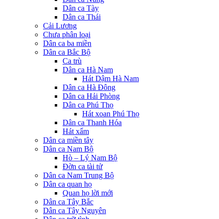
Dân ca Tày
Dân ca Thái
Cải Lương
Chưa phân loại
Dân ca ba miền
Dân ca Bắc Bộ
Ca trù
Dân ca Hà Nam
Hát Dậm Hà Nam
Dân ca Hà Đông
Dân ca Hải Phòng
Dân ca Phú Thọ
Hát xoan Phú Thọ
Dân ca Thanh Hóa
Hát xẩm
Dân ca miền tây
Dân ca Nam Bộ
Hò – Lý Nam Bộ
Đờn ca tài tử
Dân ca Nam Trung Bộ
Dân ca quan họ
Quan họ lời mới
Dân ca Tây Bắc
Dân ca Tây Nguyên