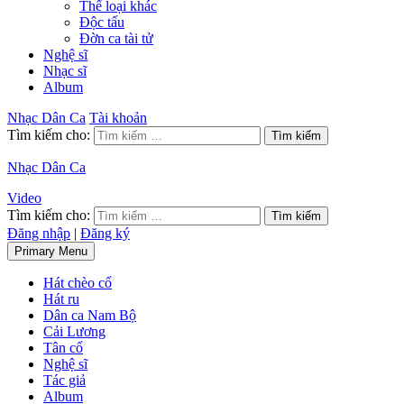
Thể loại khác
Độc tấu
Đờn ca tài tử
Nghệ sĩ
Nhạc sĩ
Album
Nhạc Dân Ca
Tài khoản
Tìm kiếm cho:
Nhạc Dân Ca
Video
Tìm kiếm cho:
Đăng nhập
|
Đăng ký
Primary Menu
Hát chèo cổ
Hát ru
Dân ca Nam Bộ
Cải Lương
Tân cổ
Nghệ sĩ
Tác giả
Album