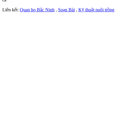
Liên kết:
Quan họ Bắc Ninh
,
Soạn Bài
,
Kỹ thuật nuôi trồng