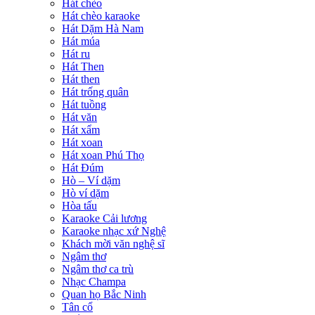
Hát chèo
Hát chèo karaoke
Hát Dặm Hà Nam
Hát múa
Hát ru
Hát Then
Hát then
Hát trống quân
Hát tuồng
Hát văn
Hát xẩm
Hát xoan
Hát xoan Phú Thọ
Hát Đúm
Hò – Ví dặm
Hò ví dặm
Hòa tấu
Karaoke Cải lương
Karaoke nhạc xứ Nghệ
Khách mời văn nghệ sĩ
Ngâm thơ
Ngâm thơ ca trù
Nhạc Champa
Quan họ Bắc Ninh
Tân cổ