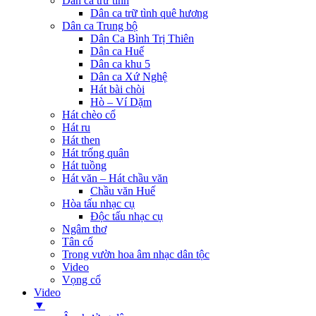
Dân ca trữ tình
Dân ca trữ tình quê hương
Dân ca Trung bộ
Dân Ca Bình Trị Thiên
Dân ca Huế
Dân ca khu 5
Dân ca Xứ Nghệ
Hát bài chòi
Hò – Ví Dặm
Hát chèo cổ
Hát ru
Hát then
Hát trống quân
Hát tuồng
Hát văn – Hát chầu văn
Chầu văn Huế
Hòa tấu nhạc cụ
Độc tấu nhạc cụ
Ngâm thơ
Tân cổ
Trong vườn hoa âm nhạc dân tộc
Video
Vọng cổ
Video
▼