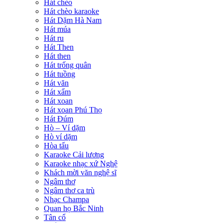
Hát chèo
Hát chèo karaoke
Hát Dặm Hà Nam
Hát múa
Hát ru
Hát Then
Hát then
Hát trống quân
Hát tuồng
Hát văn
Hát xẩm
Hát xoan
Hát xoan Phú Thọ
Hát Đúm
Hò – Ví dặm
Hò ví dặm
Hòa tấu
Karaoke Cải lương
Karaoke nhạc xứ Nghệ
Khách mời văn nghệ sĩ
Ngâm thơ
Ngâm thơ ca trù
Nhạc Champa
Quan họ Bắc Ninh
Tân cổ