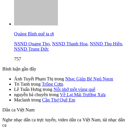
Quảng Bình quê ta ơi
NSND Quang Thọ
,
NSND Thanh Hoa
,
NSND Thu Hiền
,
NSND Trung Đức
757
Bình luận gần đây
Ánh Tuyết Phạm Thị
trong
Nhạc Giúp Bé Ngủ Ngon
Tri Tanh
trong
Trống Cơm
Lê Tuấn Hưng
trong
Nỗi nhớ một vùng quê
nguyễn bá chuyên
trong
Về Lại Mái Trường Xưa
Maclanh
trong
Cần Thơ Quê Em
Dân ca Việt Nam
Nghe nhạc dân ca trực tuyến, video dân ca Việt Nam, tải nhạc dân
ca