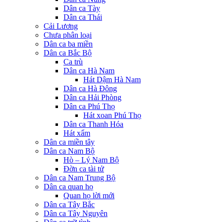
Dân ca Tày
Dân ca Thái
Cải Lương
Chưa phân loại
Dân ca ba miền
Dân ca Bắc Bộ
Ca trù
Dân ca Hà Nam
Hát Dậm Hà Nam
Dân ca Hà Đông
Dân ca Hải Phòng
Dân ca Phú Thọ
Hát xoan Phú Thọ
Dân ca Thanh Hóa
Hát xẩm
Dân ca miền tây
Dân ca Nam Bộ
Hò – Lý Nam Bộ
Đờn ca tài tử
Dân ca Nam Trung Bộ
Dân ca quan họ
Quan họ lời mới
Dân ca Tây Bắc
Dân ca Tây Nguyên