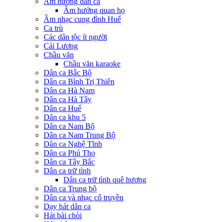
Âm hưởng dân ca
Âm hưởng quan họ
Âm nhạc cung đình Huế
Ca trù
Các dân tộc ít người
Cải Lương
Chầu văn
Chầu văn karaoke
Dân ca Bắc Bộ
Dân ca Bình Trị Thiên
Dân ca Hà Nam
Dân ca Hà Tây
Dân ca Huế
Dân ca khu 5
Dân ca Nam Bộ
Dân ca Nam Trung Bộ
Dân ca Nghệ Tĩnh
Dân ca Phú Thọ
Dân ca Tây Bắc
Dân ca trữ tình
Dân ca trữ tình quê hương
Dân ca Trung bộ
Dân ca và nhạc cổ truyền
Dạy hát dân ca
Hát bài chòi