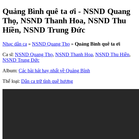
Quảng Bình quê ta ơi - NSND Quang
Thọ, NSND Thanh Hoa, NSND Thu
Hiền, NSND Trung Đức
Nhạc dân ca
»
NSND Quang Thọ
»
Quảng Bình quê ta ơi
Ca sĩ:
NSND Quang Thọ
,
NSND Thanh Hoa
,
NSND Thu Hiền
,
NSND Trung Đức
Album:
Các bài hát hay nhất về Quảng Bình
Thể loại:
Dân ca trữ tình quê hương