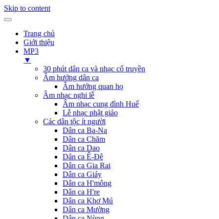
Skip to content
Trang chủ
Giới thiệu
MP3
▼
30 phút dân ca và nhạc cổ truyền
Âm hưởng dân ca
Âm hưởng quan họ
Âm nhạc nghi lễ
Âm nhạc cung đình Huế
Lễ nhạc phật giáo
Các dân tộc ít người
Dân ca Ba-Na
Dân ca Chăm
Dân ca Dao
Dân ca Ê-Đê
Dân ca Gia Rai
Dân ca Giáy
Dân ca H'mông
Dân ca H're
Dân ca Khơ Mú
Dân ca Mường
Dân ca Nùng