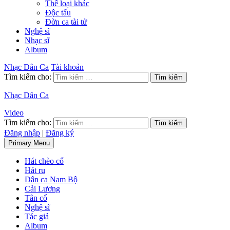
Thể loại khác
Độc tấu
Đờn ca tài tử
Nghệ sĩ
Nhạc sĩ
Album
Nhạc Dân Ca
Tài khoản
Tìm kiếm cho:
Nhạc Dân Ca
Video
Tìm kiếm cho:
Đăng nhập
|
Đăng ký
Primary Menu
Hát chèo cổ
Hát ru
Dân ca Nam Bộ
Cải Lương
Tân cổ
Nghệ sĩ
Tác giả
Album