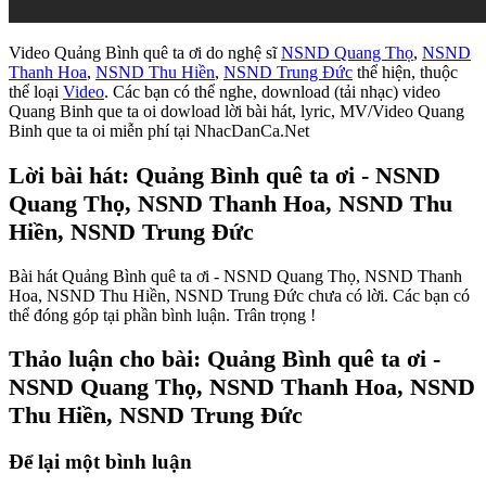
Video Quảng Bình quê ta ơi do nghệ sĩ
NSND Quang Thọ
,
NSND
Thanh Hoa
,
NSND Thu Hiền
,
NSND Trung Đức
thể hiện, thuộc
thể loại
Video
. Các bạn có thể nghe, download (tải nhạc) video
Quang Binh que ta oi dowload lời bài hát, lyric, MV/Video Quang
Binh que ta oi miễn phí tại NhacDanCa.Net
Lời bài hát: Quảng Bình quê ta ơi - NSND
Quang Thọ, NSND Thanh Hoa, NSND Thu
Hiền, NSND Trung Đức
Bài hát Quảng Bình quê ta ơi - NSND Quang Thọ, NSND Thanh
Hoa, NSND Thu Hiền, NSND Trung Đức chưa có lời. Các bạn có
thể đóng góp tại phần bình luận. Trân trọng !
Thảo luận cho bài: Quảng Bình quê ta ơi -
NSND Quang Thọ, NSND Thanh Hoa, NSND
Thu Hiền, NSND Trung Đức
Để lại một bình luận