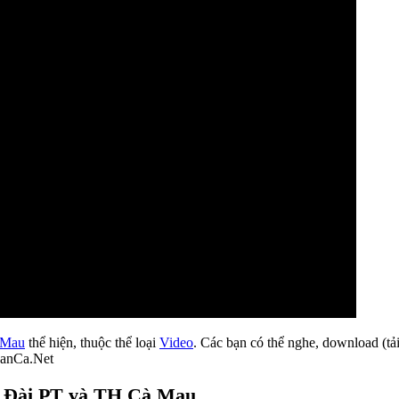
 Mau
thể hiện, thuộc thể loại
Video
. Các bạn có thể nghe, download (tải
DanCa.Net
ô - Đài PT và TH Cà Mau