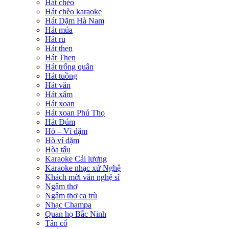
Hát chèo
Hát chèo karaoke
Hát Dặm Hà Nam
Hát múa
Hát ru
Hát then
Hát Then
Hát trống quân
Hát tuồng
Hát văn
Hát xẩm
Hát xoan
Hát xoan Phú Thọ
Hát Đúm
Hò – Ví dặm
Hò ví dặm
Hòa tấu
Karaoke Cải lương
Karaoke nhạc xứ Nghệ
Khách mời văn nghệ sĩ
Ngâm thơ
Ngâm thơ ca trù
Nhạc Champa
Quan họ Bắc Ninh
Tân cổ