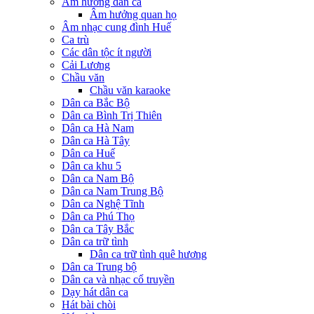
Âm hưởng dân ca
Âm hưởng quan họ
Âm nhạc cung đình Huế
Ca trù
Các dân tộc ít người
Cải Lương
Chầu văn
Chầu văn karaoke
Dân ca Bắc Bộ
Dân ca Bình Trị Thiên
Dân ca Hà Nam
Dân ca Hà Tây
Dân ca Huế
Dân ca khu 5
Dân ca Nam Bộ
Dân ca Nam Trung Bộ
Dân ca Nghệ Tĩnh
Dân ca Phú Thọ
Dân ca Tây Bắc
Dân ca trữ tình
Dân ca trữ tình quê hương
Dân ca Trung bộ
Dân ca và nhạc cổ truyền
Dạy hát dân ca
Hát bài chòi