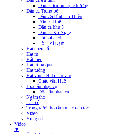
Dân ca trữ tình
Dân ca trữ tình quê hương
Dân ca Trung bộ
Dân Ca Bình Trị Thiên
Dân ca Huế
Dân ca khu 5
Dân ca Xứ Nghệ
Hát bài chòi
Hò – Ví Dặm
Hát chèo cổ
Hát ru
Hát then
Hát trống quân
Hát tuồng
Hát văn – Hát chầu văn
Chầu văn Huế
Hòa tấu nhạc cụ
Độc tấu nhạc cụ
Ngâm thơ
Tân cổ
Trong vườn hoa âm nhạc dân tộc
Video
Vọng cổ
Video
▼