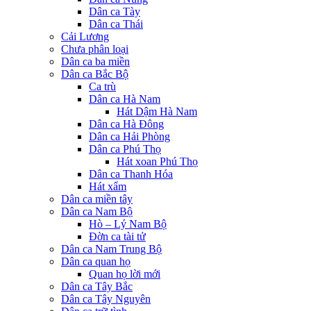
Dân ca Tày
Dân ca Thái
Cải Lương
Chưa phân loại
Dân ca ba miền
Dân ca Bắc Bộ
Ca trù
Dân ca Hà Nam
Hát Dậm Hà Nam
Dân ca Hà Đông
Dân ca Hải Phòng
Dân ca Phú Thọ
Hát xoan Phú Thọ
Dân ca Thanh Hóa
Hát xẩm
Dân ca miền tây
Dân ca Nam Bộ
Hò – Lý Nam Bộ
Đờn ca tài tử
Dân ca Nam Trung Bộ
Dân ca quan họ
Quan họ lời mới
Dân ca Tây Bắc
Dân ca Tây Nguyên