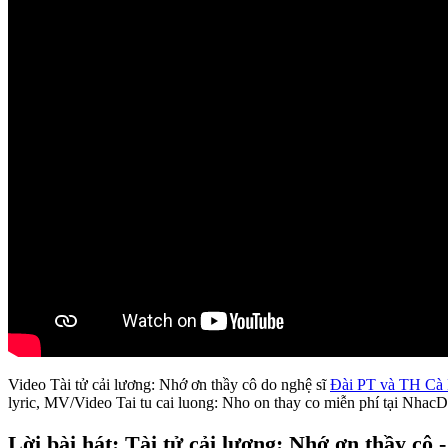
Video Tài tử cải lương: Nhớ ơn thầy cô do nghệ sĩ
Đài PT và TH Cà
lyric, MV/Video Tai tu cai luong: Nho on thay co miễn phí tại Nhac
Lời bài hát: Tài tử cải lương: Nhớ ơn thầy c