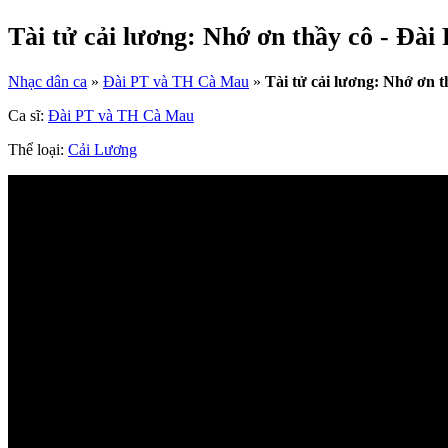
Tài tử cải lương: Nhớ ơn thầy cô - Đà
Nhạc dân ca
»
Đài PT và TH Cà Mau
»
Tài tử cải lương: Nhớ ơn t
Ca sĩ:
Đài PT và TH Cà Mau
Thể loại:
Cải Lương