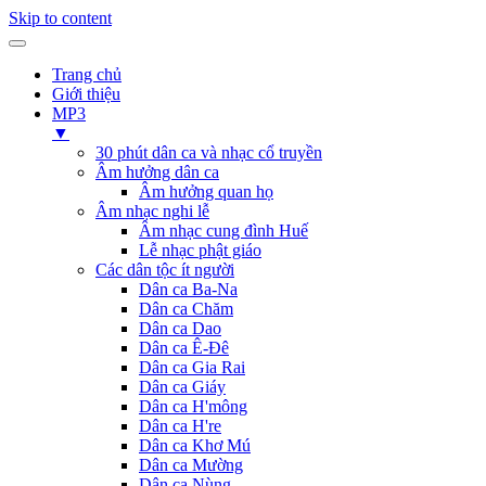
Skip to content
Trang chủ
Giới thiệu
MP3
▼
30 phút dân ca và nhạc cổ truyền
Âm hưởng dân ca
Âm hưởng quan họ
Âm nhạc nghi lễ
Âm nhạc cung đình Huế
Lễ nhạc phật giáo
Các dân tộc ít người
Dân ca Ba-Na
Dân ca Chăm
Dân ca Dao
Dân ca Ê-Đê
Dân ca Gia Rai
Dân ca Giáy
Dân ca H'mông
Dân ca H're
Dân ca Khơ Mú
Dân ca Mường
Dân ca Nùng