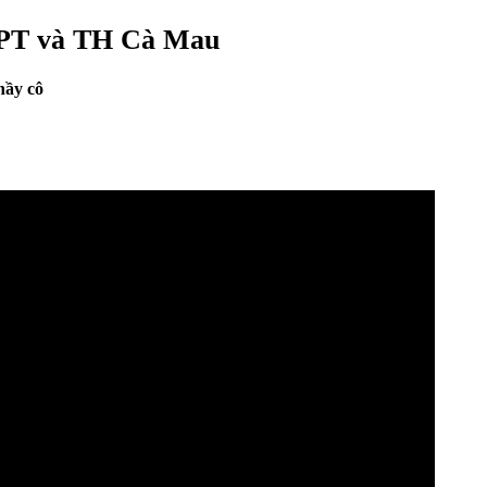
i PT và TH Cà Mau
hầy cô