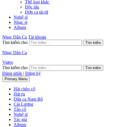
Thể loại khác
Độc tấu
Đờn ca tài tử
Nghệ sĩ
Nhạc sĩ
Album
Nhạc Dân Ca
Tài khoản
Tìm kiếm cho:
Nhạc Dân Ca
Video
Tìm kiếm cho:
Đăng nhập
|
Đăng ký
Primary Menu
Hát chèo cổ
Hát ru
Dân ca Nam Bộ
Cải Lương
Tân cổ
Nghệ sĩ
Tác giả
Album