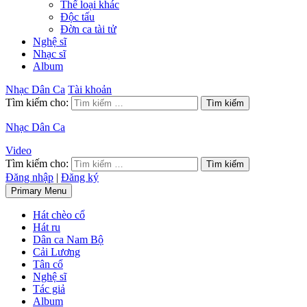
Thể loại khác
Độc tấu
Đờn ca tài tử
Nghệ sĩ
Nhạc sĩ
Album
Nhạc Dân Ca
Tài khoản
Tìm kiếm cho:
Nhạc Dân Ca
Video
Tìm kiếm cho:
Đăng nhập
|
Đăng ký
Primary Menu
Hát chèo cổ
Hát ru
Dân ca Nam Bộ
Cải Lương
Tân cổ
Nghệ sĩ
Tác giả
Album