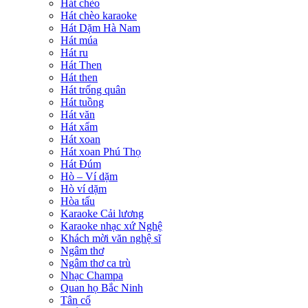
Hát chèo
Hát chèo karaoke
Hát Dặm Hà Nam
Hát múa
Hát ru
Hát Then
Hát then
Hát trống quân
Hát tuồng
Hát văn
Hát xẩm
Hát xoan
Hát xoan Phú Thọ
Hát Đúm
Hò – Ví dặm
Hò ví dặm
Hòa tấu
Karaoke Cải lương
Karaoke nhạc xứ Nghệ
Khách mời văn nghệ sĩ
Ngâm thơ
Ngâm thơ ca trù
Nhạc Champa
Quan họ Bắc Ninh
Tân cổ