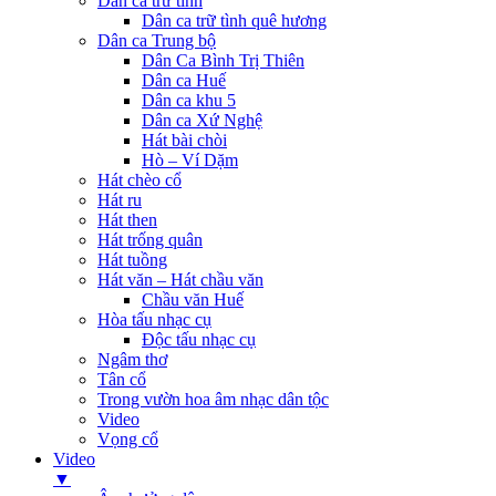
Dân ca trữ tình
Dân ca trữ tình quê hương
Dân ca Trung bộ
Dân Ca Bình Trị Thiên
Dân ca Huế
Dân ca khu 5
Dân ca Xứ Nghệ
Hát bài chòi
Hò – Ví Dặm
Hát chèo cổ
Hát ru
Hát then
Hát trống quân
Hát tuồng
Hát văn – Hát chầu văn
Chầu văn Huế
Hòa tấu nhạc cụ
Độc tấu nhạc cụ
Ngâm thơ
Tân cổ
Trong vườn hoa âm nhạc dân tộc
Video
Vọng cổ
Video
▼