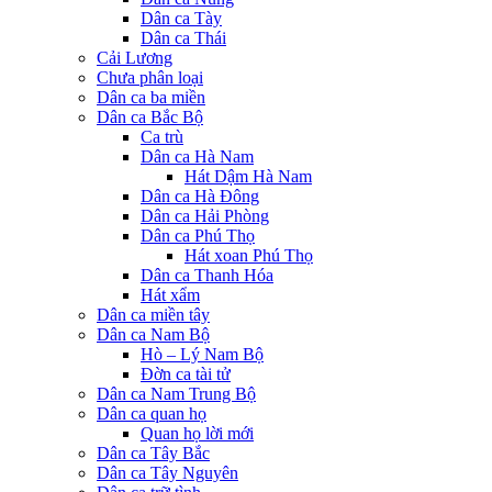
Dân ca Tày
Dân ca Thái
Cải Lương
Chưa phân loại
Dân ca ba miền
Dân ca Bắc Bộ
Ca trù
Dân ca Hà Nam
Hát Dậm Hà Nam
Dân ca Hà Đông
Dân ca Hải Phòng
Dân ca Phú Thọ
Hát xoan Phú Thọ
Dân ca Thanh Hóa
Hát xẩm
Dân ca miền tây
Dân ca Nam Bộ
Hò – Lý Nam Bộ
Đờn ca tài tử
Dân ca Nam Trung Bộ
Dân ca quan họ
Quan họ lời mới
Dân ca Tây Bắc
Dân ca Tây Nguyên