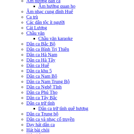
Âm hưởng dân ca
Âm hưởng quan họ
Âm nhạc cung đình Huế
Ca trù
Các dân tộc ít người
Cải Lương
Chầu văn
Chầu văn karaoke
Dân ca Bắc Bộ
Dân ca Bình Trị Thiên
Dân ca Hà Nam
Dân ca Hà Tây
Dân ca Huế
Dân ca khu 5
Dân ca Nam Bộ
Dân ca Nam Trung Bộ
Dân ca Nghệ Tĩnh
Dân ca Phú Thọ
Dân ca Tây Bắc
Dân ca trữ tình
Dân ca trữ tình quê hương
Dân ca Trung bộ
Dân ca và nhạc cổ truyền
Dạy hát dân ca
Hát bài chòi