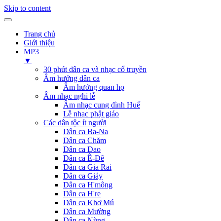
Skip to content
Trang chủ
Giới thiệu
MP3
▼
30 phút dân ca và nhạc cổ truyền
Âm hưởng dân ca
Âm hưởng quan họ
Âm nhạc nghi lễ
Âm nhạc cung đình Huế
Lễ nhạc phật giáo
Các dân tộc ít người
Dân ca Ba-Na
Dân ca Chăm
Dân ca Dao
Dân ca Ê-Đê
Dân ca Gia Rai
Dân ca Giáy
Dân ca H'mông
Dân ca H're
Dân ca Khơ Mú
Dân ca Mường
Dân ca Nùng