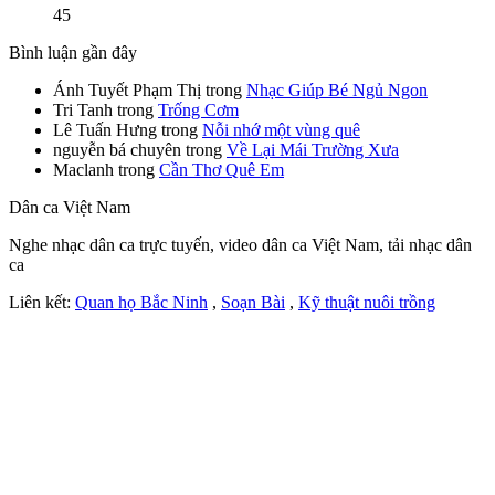
45
Bình luận gần đây
Ánh Tuyết Phạm Thị
trong
Nhạc Giúp Bé Ngủ Ngon
Tri Tanh
trong
Trống Cơm
Lê Tuấn Hưng
trong
Nỗi nhớ một vùng quê
nguyễn bá chuyên
trong
Về Lại Mái Trường Xưa
Maclanh
trong
Cần Thơ Quê Em
Dân ca Việt Nam
Nghe nhạc dân ca trực tuyến, video dân ca Việt Nam, tải nhạc dân
ca
Liên kết:
Quan họ Bắc Ninh
,
Soạn Bài
,
Kỹ thuật nuôi trồng