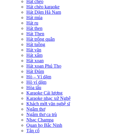
Hát chèo
Hát chèo karaoke
Hát Dặm Hà Nam
Hát múa
Hát ru
Hát then
Hát Then
Hát trống quân
Hát tuồng
Hát văn
Hát xẩm
Hát xoan
Hát xoan Phú Thọ
Hát Đúm
Hò – Ví dặm
Hò ví dặm
Hòa tấu
Karaoke Cải lương
Karaoke nhạc xứ Nghệ
Khách mời văn nghệ sĩ
Ngâm thơ
Ngâm thơ ca trù
Nhạc Champa
Quan họ Bắc Ninh
Tân cổ