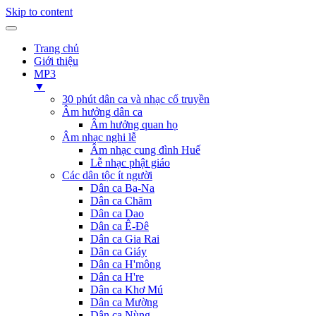
Skip to content
Trang chủ
Giới thiệu
MP3
▼
30 phút dân ca và nhạc cổ truyền
Âm hưởng dân ca
Âm hưởng quan họ
Âm nhạc nghi lễ
Âm nhạc cung đình Huế
Lễ nhạc phật giáo
Các dân tộc ít người
Dân ca Ba-Na
Dân ca Chăm
Dân ca Dao
Dân ca Ê-Đê
Dân ca Gia Rai
Dân ca Giáy
Dân ca H'mông
Dân ca H're
Dân ca Khơ Mú
Dân ca Mường
Dân ca Nùng