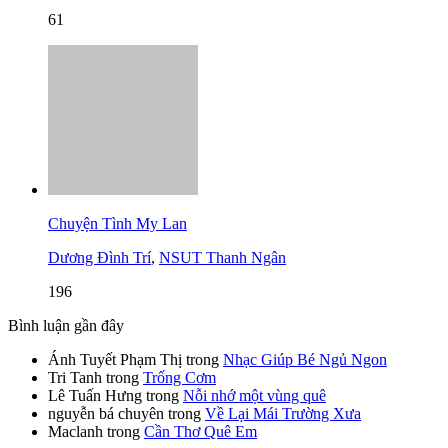
61
Chuyện Tình My Lan
Dương Đình Trí
,
NSUT Thanh Ngân
196
Bình luận gần đây
Ánh Tuyết Phạm Thị
trong
Nhạc Giúp Bé Ngủ Ngon
Tri Tanh
trong
Trống Cơm
Lê Tuấn Hưng
trong
Nỗi nhớ một vùng quê
nguyễn bá chuyên
trong
Về Lại Mái Trường Xưa
Maclanh
trong
Cần Thơ Quê Em