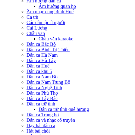
Âm hưởng dân ca
Âm hưởng quan họ
Âm nhạc cung đình Huế
Ca trù
Các dân tộc ít người
Cải Lương
Chầu văn
Chầu văn karaoke
Dân ca Bắc Bộ
Dân ca Bình Trị Thiên
Dân ca Hà Nam
Dân ca Hà Tây
Dân ca Huế
Dân ca khu 5
Dân ca Nam Bộ
Dân ca Nam Trung Bộ
Dân ca Nghệ Tĩnh
Dân ca Phú Thọ
Dân ca Tây Bắc
Dân ca trữ tình
Dân ca trữ tình quê hương
Dân ca Trung bộ
Dân ca và nhạc cổ truyền
Dạy hát dân ca
Hát bài chòi