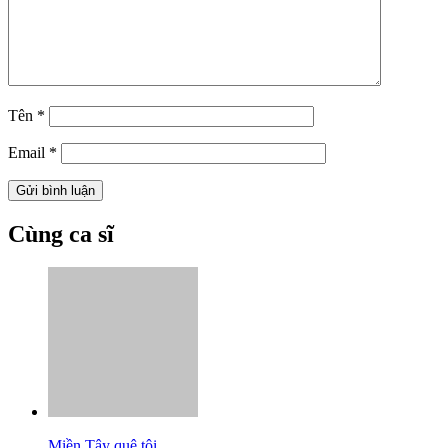
Tên
*
Email
*
Cùng ca sĩ
Miền Tây quê tôi