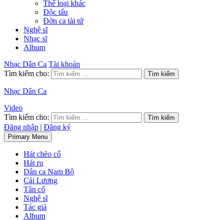
Thể loại khác
Độc tấu
Đờn ca tài tử
Nghệ sĩ
Nhạc sĩ
Album
Nhạc Dân Ca
Tài khoản
Tìm kiếm cho:
Nhạc Dân Ca
Video
Tìm kiếm cho:
Đăng nhập
|
Đăng ký
Primary Menu
Hát chèo cổ
Hát ru
Dân ca Nam Bộ
Cải Lương
Tân cổ
Nghệ sĩ
Tác giả
Album