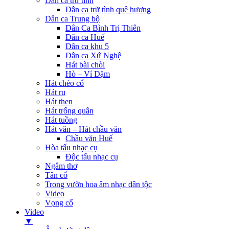
Dân ca trữ tình
Dân ca trữ tình quê hương
Dân ca Trung bộ
Dân Ca Bình Trị Thiên
Dân ca Huế
Dân ca khu 5
Dân ca Xứ Nghệ
Hát bài chòi
Hò – Ví Dặm
Hát chèo cổ
Hát ru
Hát then
Hát trống quân
Hát tuồng
Hát văn – Hát chầu văn
Chầu văn Huế
Hòa tấu nhạc cụ
Độc tấu nhạc cụ
Ngâm thơ
Tân cổ
Trong vườn hoa âm nhạc dân tộc
Video
Vọng cổ
Video
▼