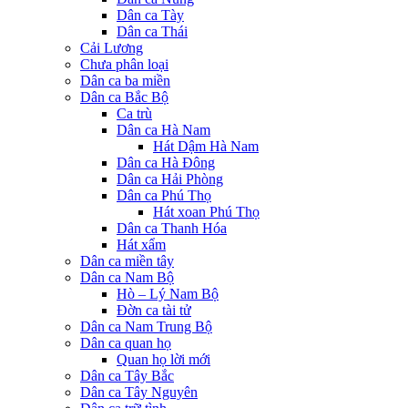
Dân ca Tày
Dân ca Thái
Cải Lương
Chưa phân loại
Dân ca ba miền
Dân ca Bắc Bộ
Ca trù
Dân ca Hà Nam
Hát Dậm Hà Nam
Dân ca Hà Đông
Dân ca Hải Phòng
Dân ca Phú Thọ
Hát xoan Phú Thọ
Dân ca Thanh Hóa
Hát xẩm
Dân ca miền tây
Dân ca Nam Bộ
Hò – Lý Nam Bộ
Đờn ca tài tử
Dân ca Nam Trung Bộ
Dân ca quan họ
Quan họ lời mới
Dân ca Tây Bắc
Dân ca Tây Nguyên