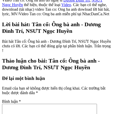
Video Tân cổ: Ông bà anh do nghệ sĩ
Dương Đình Trí
,
NSƯT
Ngọc Huyền
thể hiện, thuộc thể loại
Video
. Các bạn có thể nghe,
download (tải nhạc) video Tan co: Ong ba anh dowload lời bài hát,
lyric, MV/Video Tan co: Ong ba anh miễn phí tại NhacDanCa.Net
Lời bài hát: Tân cổ: Ông bà anh - Dương
Đình Trí, NSƯT Ngọc Huyền
Bài hát Tân cổ: Ông bà anh - Dương Đình Trí, NSƯT Ngọc Huyền
chưa có lời. Các bạn có thể đóng góp tại phần bình luận. Trân trọng
!
Thảo luận cho bài: Tân cổ: Ông bà anh -
Dương Đình Trí, NSƯT Ngọc Huyền
Để lại một bình luận
Email của bạn sẽ không được hiển thị công khai.
Các trường bắt
buộc được đánh dấu
*
Bình luận
*