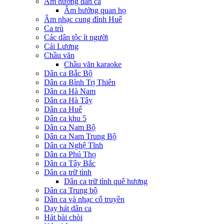
Âm hưởng dân ca
Âm hưởng quan họ
Âm nhạc cung đình Huế
Ca trù
Các dân tộc ít người
Cải Lương
Chầu văn
Chầu văn karaoke
Dân ca Bắc Bộ
Dân ca Bình Trị Thiên
Dân ca Hà Nam
Dân ca Hà Tây
Dân ca Huế
Dân ca khu 5
Dân ca Nam Bộ
Dân ca Nam Trung Bộ
Dân ca Nghệ Tĩnh
Dân ca Phú Thọ
Dân ca Tây Bắc
Dân ca trữ tình
Dân ca trữ tình quê hương
Dân ca Trung bộ
Dân ca và nhạc cổ truyền
Dạy hát dân ca
Hát bài chòi