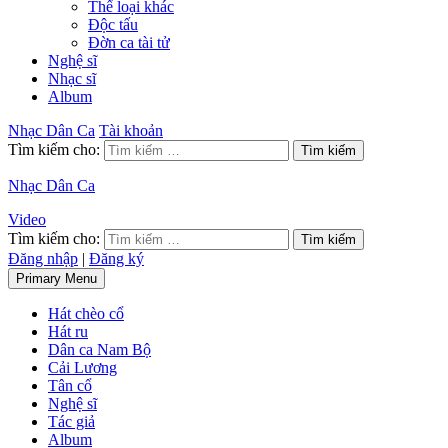
Thể loại khác
Độc tấu
Đờn ca tài tử
Nghệ sĩ
Nhạc sĩ
Album
Nhạc Dân Ca
Tài khoản
Tìm kiếm cho:
Nhạc Dân Ca
Video
Tìm kiếm cho:
Đăng nhập
|
Đăng ký
Primary Menu
Hát chèo cổ
Hát ru
Dân ca Nam Bộ
Cải Lương
Tân cổ
Nghệ sĩ
Tác giả
Album