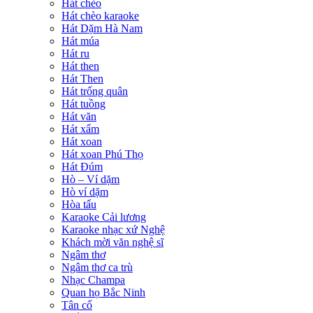
Hát chèo
Hát chèo karaoke
Hát Dặm Hà Nam
Hát múa
Hát ru
Hát then
Hát Then
Hát trống quân
Hát tuồng
Hát văn
Hát xẩm
Hát xoan
Hát xoan Phú Thọ
Hát Đúm
Hò – Ví dặm
Hò ví dặm
Hòa tấu
Karaoke Cải lương
Karaoke nhạc xứ Nghệ
Khách mời văn nghệ sĩ
Ngâm thơ
Ngâm thơ ca trù
Nhạc Champa
Quan họ Bắc Ninh
Tân cổ