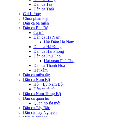
Dân ca Tày
Dân ca Thái
Cải Lương
Chưa phân loại
Dân ca ba miền
Dân ca Bắc Bộ
Ca trù
Dân ca Hà Nam
Hát Dậm Hà Nam
Dân ca Hà Đông
Dân ca Hải Phòng
Dân ca Phú Thọ
Hát xoan Phú Thọ
Dân ca Thanh Hóa
Hát xẩm
Dân ca miền tây
Dân ca Nam Bộ
Hò – Lý Nam Bộ
Đờn ca tài tử
Dân ca Nam Trung Bộ
Dân ca quan họ
Quan họ lời mới
Dân ca Tây Bắc
Dân ca Tây Nguyên