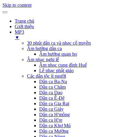
Skip to content
Trang chủ
Giới thiệu
MP3
▼
30 phút dân ca và nhạc cổ truyền
Âm hưởng dân ca
Âm hưởng quan họ
Âm nhạc nghi lễ
Âm nhạc cung đình Huế
Lễ nhạc phật giáo
Các dân tộc ít người
Dân ca Ba-Na
Dân ca Chăm
Dân ca Dao
Dân ca Ê-Đê
Dân ca Gia Rai
Dân ca Giáy
Dân ca H'mông
Dân ca H're
Dân ca Khơ Mú
Dân ca Mường
Dân ca Nùng