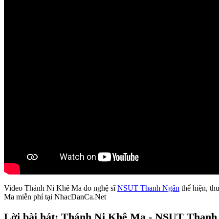
Video Thánh Ni Khê Ma do nghệ sĩ
NSUT Thanh Ngân
thể hiện, th
Ma miễn phí tại NhacDanCa.Net
Lời bài hát: Thánh Ni Khê Ma - NSUT Thanh