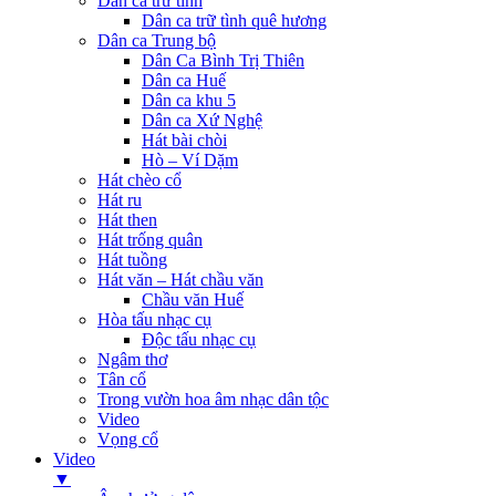
Dân ca trữ tình
Dân ca trữ tình quê hương
Dân ca Trung bộ
Dân Ca Bình Trị Thiên
Dân ca Huế
Dân ca khu 5
Dân ca Xứ Nghệ
Hát bài chòi
Hò – Ví Dặm
Hát chèo cổ
Hát ru
Hát then
Hát trống quân
Hát tuồng
Hát văn – Hát chầu văn
Chầu văn Huế
Hòa tấu nhạc cụ
Độc tấu nhạc cụ
Ngâm thơ
Tân cổ
Trong vườn hoa âm nhạc dân tộc
Video
Vọng cổ
Video
▼