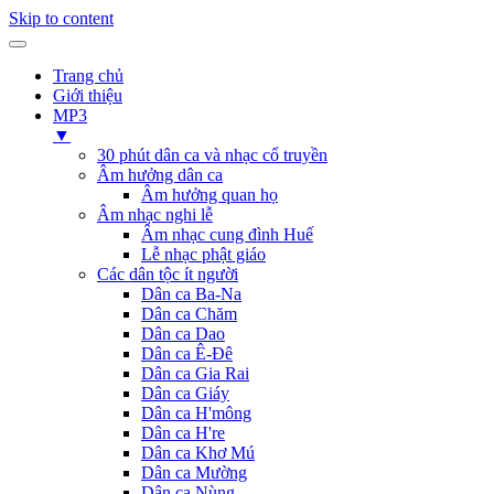
Skip to content
Trang chủ
Giới thiệu
MP3
▼
30 phút dân ca và nhạc cổ truyền
Âm hưởng dân ca
Âm hưởng quan họ
Âm nhạc nghi lễ
Âm nhạc cung đình Huế
Lễ nhạc phật giáo
Các dân tộc ít người
Dân ca Ba-Na
Dân ca Chăm
Dân ca Dao
Dân ca Ê-Đê
Dân ca Gia Rai
Dân ca Giáy
Dân ca H'mông
Dân ca H're
Dân ca Khơ Mú
Dân ca Mường
Dân ca Nùng