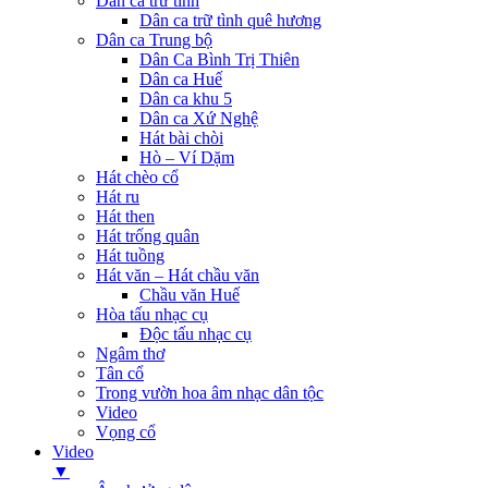
Dân ca trữ tình
Dân ca trữ tình quê hương
Dân ca Trung bộ
Dân Ca Bình Trị Thiên
Dân ca Huế
Dân ca khu 5
Dân ca Xứ Nghệ
Hát bài chòi
Hò – Ví Dặm
Hát chèo cổ
Hát ru
Hát then
Hát trống quân
Hát tuồng
Hát văn – Hát chầu văn
Chầu văn Huế
Hòa tấu nhạc cụ
Độc tấu nhạc cụ
Ngâm thơ
Tân cổ
Trong vườn hoa âm nhạc dân tộc
Video
Vọng cổ
Video
▼