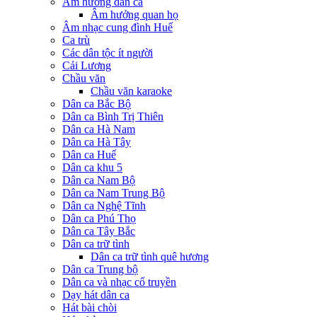
Âm hưởng dân ca
Âm hưởng quan họ
Âm nhạc cung đình Huế
Ca trù
Các dân tộc ít người
Cải Lương
Chầu văn
Chầu văn karaoke
Dân ca Bắc Bộ
Dân ca Bình Trị Thiên
Dân ca Hà Nam
Dân ca Hà Tây
Dân ca Huế
Dân ca khu 5
Dân ca Nam Bộ
Dân ca Nam Trung Bộ
Dân ca Nghệ Tĩnh
Dân ca Phú Thọ
Dân ca Tây Bắc
Dân ca trữ tình
Dân ca trữ tình quê hương
Dân ca Trung bộ
Dân ca và nhạc cổ truyền
Dạy hát dân ca
Hát bài chòi