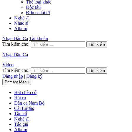
Thể loại khác
Độc tấu
Đờn ca tài tử
Nghệ sĩ
Nhạc sĩ
Album
Nhạc Dân Ca
Tài khoản
Tìm kiếm cho:
Nhạc Dân Ca
Video
Tìm kiếm cho:
Đăng nhập
|
Đăng ký
Primary Menu
Hát chèo cổ
Hát ru
Dân ca Nam Bộ
Cải Lương
Tân cổ
Nghệ sĩ
Tác giả
Album