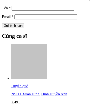
Tên
*
Email
*
Cùng ca sĩ
Duyên quê
NSUT Xuân Hinh
,
Đinh Huyền Anh
2,491