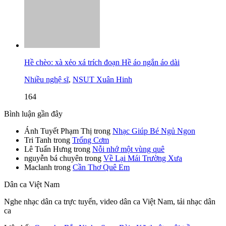
Hề chèo: xà xẻo xá trích đoạn Hề áo ngắn áo dài
Nhiều nghệ sĩ
,
NSUT Xuân Hinh
164
Bình luận gần đây
Ánh Tuyết Phạm Thị
trong
Nhạc Giúp Bé Ngủ Ngon
Tri Tanh
trong
Trống Cơm
Lê Tuấn Hưng
trong
Nỗi nhớ một vùng quê
nguyễn bá chuyên
trong
Về Lại Mái Trường Xưa
Maclanh
trong
Cần Thơ Quê Em
Dân ca Việt Nam
Nghe nhạc dân ca trực tuyến, video dân ca Việt Nam, tải nhạc dân
ca