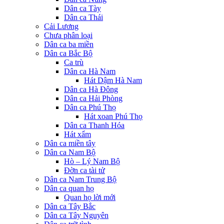
Dân ca Tày
Dân ca Thái
Cải Lương
Chưa phân loại
Dân ca ba miền
Dân ca Bắc Bộ
Ca trù
Dân ca Hà Nam
Hát Dậm Hà Nam
Dân ca Hà Đông
Dân ca Hải Phòng
Dân ca Phú Thọ
Hát xoan Phú Thọ
Dân ca Thanh Hóa
Hát xẩm
Dân ca miền tây
Dân ca Nam Bộ
Hò – Lý Nam Bộ
Đờn ca tài tử
Dân ca Nam Trung Bộ
Dân ca quan họ
Quan họ lời mới
Dân ca Tây Bắc
Dân ca Tây Nguyên