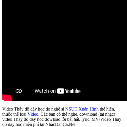
Video Thầy đồ dậy học do nghệ sĩ
NSUT Xuân Hinh
thể hiện,
thuộc thể loại
Video
. Các bạn có thể nghe, download (tải nhạc)
video Thay do day hoc dowload lời bài hát, lyric, MV/Video Thay
do day hoc miễn phí tại NhacDanCa.Net