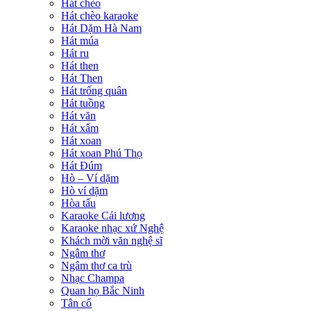
Hát chèo
Hát chèo karaoke
Hát Dặm Hà Nam
Hát múa
Hát ru
Hát then
Hát Then
Hát trống quân
Hát tuồng
Hát văn
Hát xẩm
Hát xoan
Hát xoan Phú Thọ
Hát Đúm
Hò – Ví dặm
Hò ví dặm
Hòa tấu
Karaoke Cải lương
Karaoke nhạc xứ Nghệ
Khách mời văn nghệ sĩ
Ngâm thơ
Ngâm thơ ca trù
Nhạc Champa
Quan họ Bắc Ninh
Tân cổ