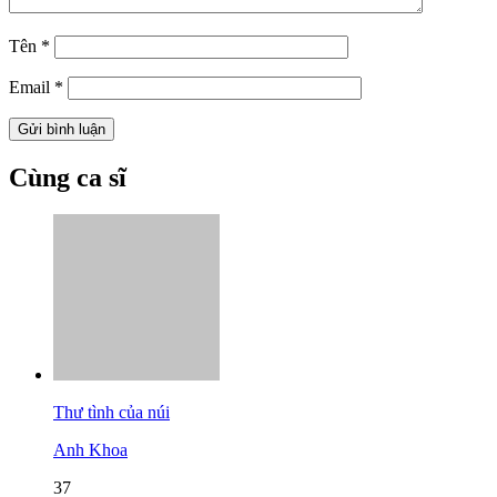
Tên
*
Email
*
Cùng ca sĩ
Thư tình của núi
Anh Khoa
37