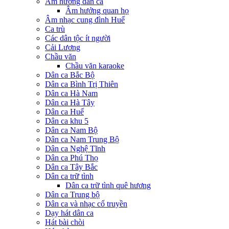
Âm hưởng dân ca
Âm hưởng quan họ
Âm nhạc cung đình Huế
Ca trù
Các dân tộc ít người
Cải Lương
Chầu văn
Chầu văn karaoke
Dân ca Bắc Bộ
Dân ca Bình Trị Thiên
Dân ca Hà Nam
Dân ca Hà Tây
Dân ca Huế
Dân ca khu 5
Dân ca Nam Bộ
Dân ca Nam Trung Bộ
Dân ca Nghệ Tĩnh
Dân ca Phú Thọ
Dân ca Tây Bắc
Dân ca trữ tình
Dân ca trữ tình quê hương
Dân ca Trung bộ
Dân ca và nhạc cổ truyền
Dạy hát dân ca
Hát bài chòi