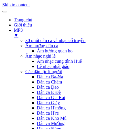
Skip to content
Trang chủ
Giới thiệu
MP3
▼
30 phút dân ca và nhạc cổ truyền
Âm hưởng dân ca
Âm hưởng quan họ
Âm nhạc nghi lễ
Âm nhạc cung đình Huế
Lễ nhạc phật giáo
Các dân tộc ít người
Dân ca Ba-Na
Dân ca Chăm
Dân ca Dao
Dân ca Ê-Đê
Dân ca Gia Rai
Dân ca Giáy
Dân ca H'mông
Dân ca H're
Dân ca Khơ Mú
Dân ca Mường
Dân ca Nùng