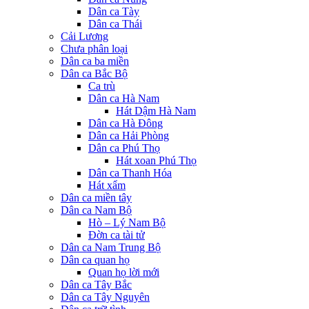
Dân ca Tày
Dân ca Thái
Cải Lương
Chưa phân loại
Dân ca ba miền
Dân ca Bắc Bộ
Ca trù
Dân ca Hà Nam
Hát Dậm Hà Nam
Dân ca Hà Đông
Dân ca Hải Phòng
Dân ca Phú Thọ
Hát xoan Phú Thọ
Dân ca Thanh Hóa
Hát xẩm
Dân ca miền tây
Dân ca Nam Bộ
Hò – Lý Nam Bộ
Đờn ca tài tử
Dân ca Nam Trung Bộ
Dân ca quan họ
Quan họ lời mới
Dân ca Tây Bắc
Dân ca Tây Nguyên