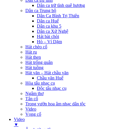
Dân ca trữ tình
Dân ca trữ tình quê hương
Dân ca Trung bộ
Dân Ca Bình Trị Thiên
Dân ca Huế
Dân ca khu 5
Dân ca Xứ Nghệ
Hát bài chòi
Hò – Ví Dặm
Hát chèo cổ
Hát ru
Hát then
Hát trống quân
Hát tuồng
Hát văn – Hát chầu văn
Chầu văn Huế
Hòa tấu nhạc cụ
Độc tấu nhạc cụ
Ngâm thơ
Tân cổ
Trong vườn hoa âm nhạc dân tộc
Video
Vọng cổ
Video
▼