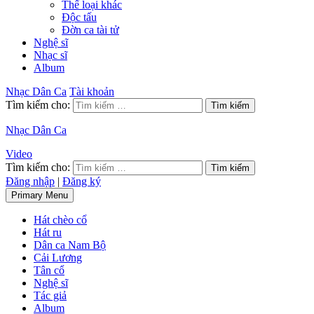
Thể loại khác
Độc tấu
Đờn ca tài tử
Nghệ sĩ
Nhạc sĩ
Album
Nhạc Dân Ca
Tài khoản
Tìm kiếm cho:
Nhạc Dân Ca
Video
Tìm kiếm cho:
Đăng nhập
|
Đăng ký
Primary Menu
Hát chèo cổ
Hát ru
Dân ca Nam Bộ
Cải Lương
Tân cổ
Nghệ sĩ
Tác giả
Album