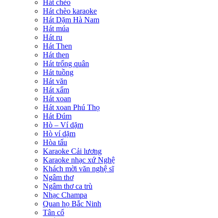
Hát chèo
Hát chèo karaoke
Hát Dặm Hà Nam
Hát múa
Hát ru
Hát Then
Hát then
Hát trống quân
Hát tuồng
Hát văn
Hát xẩm
Hát xoan
Hát xoan Phú Thọ
Hát Đúm
Hò – Ví dặm
Hò ví dặm
Hòa tấu
Karaoke Cải lương
Karaoke nhạc xứ Nghệ
Khách mời văn nghệ sĩ
Ngâm thơ
Ngâm thơ ca trù
Nhạc Champa
Quan họ Bắc Ninh
Tân cổ