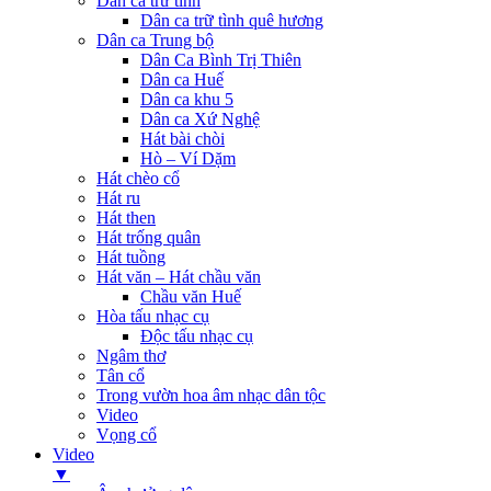
Dân ca trữ tình
Dân ca trữ tình quê hương
Dân ca Trung bộ
Dân Ca Bình Trị Thiên
Dân ca Huế
Dân ca khu 5
Dân ca Xứ Nghệ
Hát bài chòi
Hò – Ví Dặm
Hát chèo cổ
Hát ru
Hát then
Hát trống quân
Hát tuồng
Hát văn – Hát chầu văn
Chầu văn Huế
Hòa tấu nhạc cụ
Độc tấu nhạc cụ
Ngâm thơ
Tân cổ
Trong vườn hoa âm nhạc dân tộc
Video
Vọng cổ
Video
▼