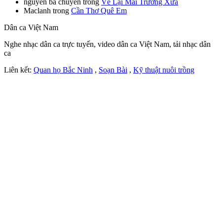
nguyễn bá chuyên
trong
Về Lại Mái Trường Xưa
Maclanh
trong
Cần Thơ Quê Em
Dân ca Việt Nam
Nghe nhạc dân ca trực tuyến, video dân ca Việt Nam, tải nhạc dân
ca
Liên kết:
Quan họ Bắc Ninh
,
Soạn Bài
,
Kỹ thuật nuôi trồng