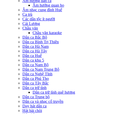
Âm hưởng dân ca
Âm hưởng quan họ
Âm nhạc cung đình Huế
Ca trù
Các dân tộc ít người
Cải Lương
Chầu văn
Chầu văn karaoke
Dân ca Bắc Bộ
Dân ca Bình Trị Thiên
Dân ca Hà Nam
Dân ca Hà Tây
Dân ca Huế
Dân ca khu 5
Dân ca Nam Bộ
Dân ca Nam Trung Bộ
Dân ca Nghệ Tĩnh
Dân ca Phú Thọ
Dân ca Tây Bắc
Dân ca trữ tình
Dân ca trữ tình quê hương
Dân ca Trung bộ
Dân ca và nhạc cổ truyền
Dạy hát dân ca
Hát bài chòi