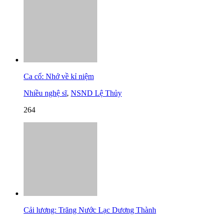
Ca cổ: Nhớ về kỉ niệm
Nhiều nghệ sĩ
,
NSND Lệ Thủy
264
Cải lương: Trăng Nước Lạc Dương Thành