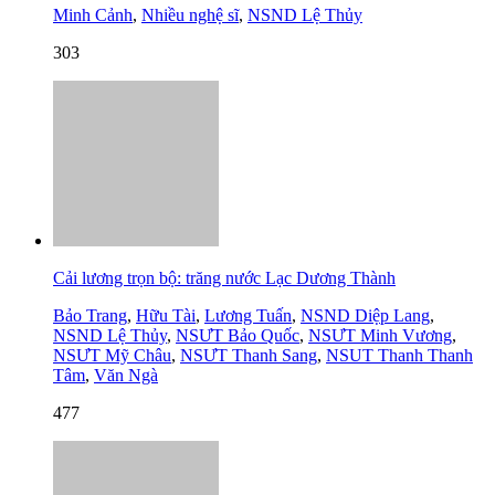
Minh Cảnh
,
Nhiều nghệ sĩ
,
NSND Lệ Thủy
303
Cải lương trọn bộ: trăng nước Lạc Dương Thành
Bảo Trang
,
Hữu Tài
,
Lương Tuấn
,
NSND Diệp Lang
,
NSND Lệ Thủy
,
NSƯT Bảo Quốc
,
NSƯT Minh Vương
,
NSƯT Mỹ Châu
,
NSƯT Thanh Sang
,
NSUT Thanh Thanh
Tâm
,
Văn Ngà
477