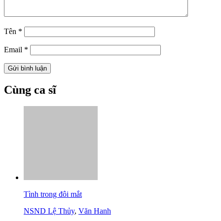
Tên
*
Email
*
Cùng ca sĩ
Tình trong đôi mắt
NSND Lệ Thủy
,
Văn Hanh