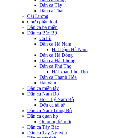
Dân ca Tày
Dân ca Thái
Cải Lương
Chưa phân loại
Dân ca ba miền
Dân ca Bắc Bộ
Ca trù
Dân ca Hà Nam
Hát Dậm Hà Nam
Dân ca Hà Đông
Dân ca Hải Phòng
Dân ca Phú Thọ
Hát xoan Phú Thọ
Dân ca Thanh Hóa
Hát xẩm
Dân ca miền tây
Dân ca Nam Bộ
Hò – Lý Nam Bộ
Đờn ca tài tử
Dân ca Nam Trung Bộ
Dân ca quan họ
Quan họ lời mới
Dân ca Tây Bắc
Dân ca Tây Nguyên