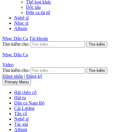
Thể loại khác
Độc tấu
Đờn ca tài tử
Nghệ sĩ
Nhạc sĩ
Album
Nhạc Dân Ca
Tài khoản
Tìm kiếm cho:
Nhạc Dân Ca
Video
Tìm kiếm cho:
Đăng nhập
|
Đăng ký
Primary Menu
Hát chèo cổ
Hát ru
Dân ca Nam Bộ
Cải Lương
Tân cổ
Nghệ sĩ
Tác giả
Album