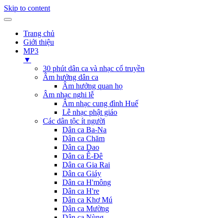
Skip to content
Trang chủ
Giới thiệu
MP3
▼
30 phút dân ca và nhạc cổ truyền
Âm hưởng dân ca
Âm hưởng quan họ
Âm nhạc nghi lễ
Âm nhạc cung đình Huế
Lễ nhạc phật giáo
Các dân tộc ít người
Dân ca Ba-Na
Dân ca Chăm
Dân ca Dao
Dân ca Ê-Đê
Dân ca Gia Rai
Dân ca Giáy
Dân ca H'mông
Dân ca H're
Dân ca Khơ Mú
Dân ca Mường
Dân ca Nùng