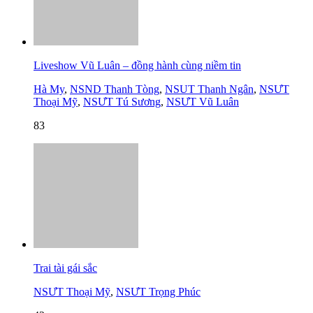
Liveshow Vũ Luân – đồng hành cùng niềm tin
Hà My
,
NSND Thanh Tòng
,
NSUT Thanh Ngân
,
NSƯT
Thoại Mỹ
,
NSƯT Tú Sương
,
NSƯT Vũ Luân
83
Trai tài gái sắc
NSƯT Thoại Mỹ
,
NSƯT Trọng Phúc