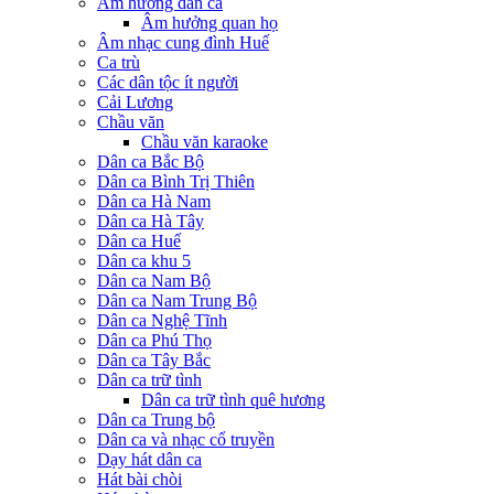
Âm hưởng dân ca
Âm hưởng quan họ
Âm nhạc cung đình Huế
Ca trù
Các dân tộc ít người
Cải Lương
Chầu văn
Chầu văn karaoke
Dân ca Bắc Bộ
Dân ca Bình Trị Thiên
Dân ca Hà Nam
Dân ca Hà Tây
Dân ca Huế
Dân ca khu 5
Dân ca Nam Bộ
Dân ca Nam Trung Bộ
Dân ca Nghệ Tĩnh
Dân ca Phú Thọ
Dân ca Tây Bắc
Dân ca trữ tình
Dân ca trữ tình quê hương
Dân ca Trung bộ
Dân ca và nhạc cổ truyền
Dạy hát dân ca
Hát bài chòi