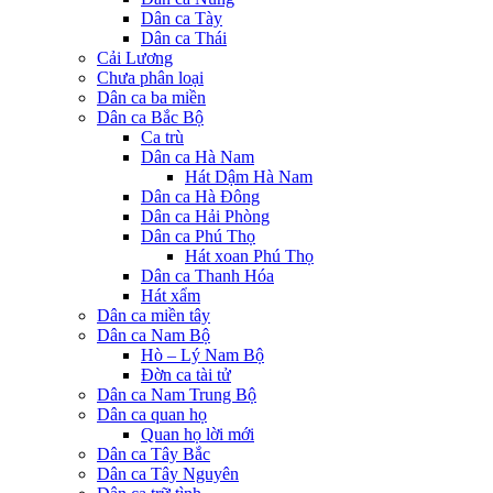
Dân ca Tày
Dân ca Thái
Cải Lương
Chưa phân loại
Dân ca ba miền
Dân ca Bắc Bộ
Ca trù
Dân ca Hà Nam
Hát Dậm Hà Nam
Dân ca Hà Đông
Dân ca Hải Phòng
Dân ca Phú Thọ
Hát xoan Phú Thọ
Dân ca Thanh Hóa
Hát xẩm
Dân ca miền tây
Dân ca Nam Bộ
Hò – Lý Nam Bộ
Đờn ca tài tử
Dân ca Nam Trung Bộ
Dân ca quan họ
Quan họ lời mới
Dân ca Tây Bắc
Dân ca Tây Nguyên