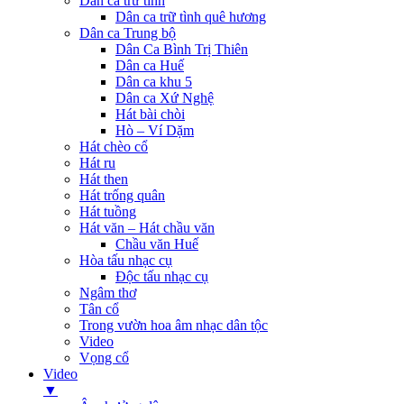
Dân ca trữ tình
Dân ca trữ tình quê hương
Dân ca Trung bộ
Dân Ca Bình Trị Thiên
Dân ca Huế
Dân ca khu 5
Dân ca Xứ Nghệ
Hát bài chòi
Hò – Ví Dặm
Hát chèo cổ
Hát ru
Hát then
Hát trống quân
Hát tuồng
Hát văn – Hát chầu văn
Chầu văn Huế
Hòa tấu nhạc cụ
Độc tấu nhạc cụ
Ngâm thơ
Tân cổ
Trong vườn hoa âm nhạc dân tộc
Video
Vọng cổ
Video
▼