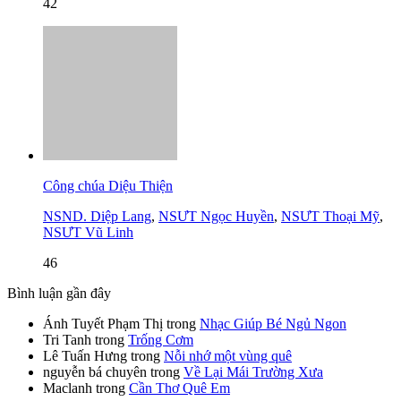
42
Công chúa Diệu Thiện
NSND. Diệp Lang
,
NSƯT Ngọc Huyền
,
NSƯT Thoại Mỹ
,
NSƯT Vũ Linh
46
Bình luận gần đây
Ánh Tuyết Phạm Thị
trong
Nhạc Giúp Bé Ngủ Ngon
Tri Tanh
trong
Trống Cơm
Lê Tuấn Hưng
trong
Nỗi nhớ một vùng quê
nguyễn bá chuyên
trong
Về Lại Mái Trường Xưa
Maclanh
trong
Cần Thơ Quê Em