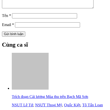
Tên
*
Email
*
Cùng ca sĩ
Trích đoạn Cải lương Mùa thu trên Bạch Mã Sơn
NSUT Lê Tứ
,
NSƯT Thoại Mỹ
,
Quốc Kiệt
,
Tô Tấn Loan