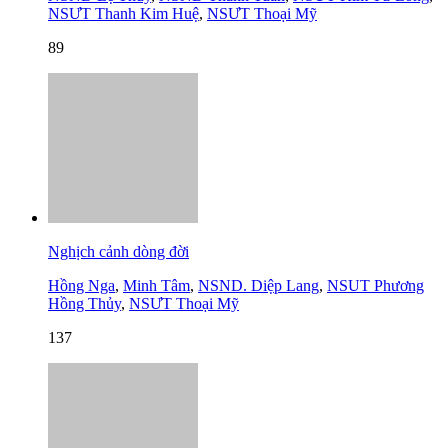
NSƯT Thanh Kim Huệ
,
NSƯT Thoại Mỹ
89
Nghịch cảnh dòng đời
Hồng Nga
,
Minh Tâm
,
NSND. Diệp Lang
,
NSUT Phương
Hồng Thủy
,
NSƯT Thoại Mỹ
137