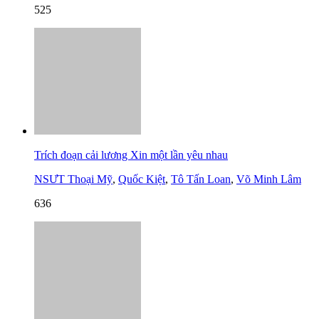
525
Trích đoạn cải lương Xin một lần yêu nhau
NSƯT Thoại Mỹ
,
Quốc Kiệt
,
Tô Tấn Loan
,
Võ Minh Lâm
636