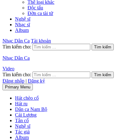
Thể loại khác
Độc tấu
Đờn ca tài tử
Nghệ sĩ
Nhạc sĩ
Album
Nhạc Dân Ca
Tài khoản
Tìm kiếm cho:
Nhạc Dân Ca
Video
Tìm kiếm cho:
Đăng nhập
|
Đăng ký
Primary Menu
Hát chèo cổ
Hát ru
Dân ca Nam Bộ
Cải Lương
Tân cổ
Nghệ sĩ
Tác giả
Album