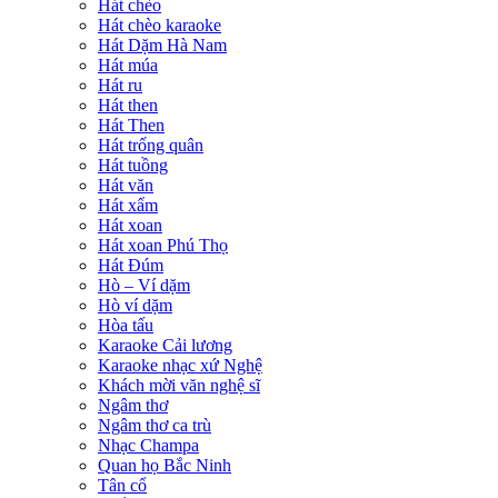
Hát chèo
Hát chèo karaoke
Hát Dặm Hà Nam
Hát múa
Hát ru
Hát then
Hát Then
Hát trống quân
Hát tuồng
Hát văn
Hát xẩm
Hát xoan
Hát xoan Phú Thọ
Hát Đúm
Hò – Ví dặm
Hò ví dặm
Hòa tấu
Karaoke Cải lương
Karaoke nhạc xứ Nghệ
Khách mời văn nghệ sĩ
Ngâm thơ
Ngâm thơ ca trù
Nhạc Champa
Quan họ Bắc Ninh
Tân cổ