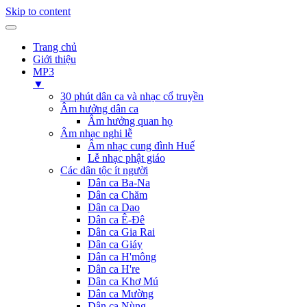
Skip to content
Trang chủ
Giới thiệu
MP3
▼
30 phút dân ca và nhạc cổ truyền
Âm hưởng dân ca
Âm hưởng quan họ
Âm nhạc nghi lễ
Âm nhạc cung đình Huế
Lễ nhạc phật giáo
Các dân tộc ít người
Dân ca Ba-Na
Dân ca Chăm
Dân ca Dao
Dân ca Ê-Đê
Dân ca Gia Rai
Dân ca Giáy
Dân ca H'mông
Dân ca H're
Dân ca Khơ Mú
Dân ca Mường
Dân ca Nùng