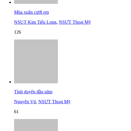
Mùa xuân cưới em
NSUT Kim Tiểu Long
,
NSƯT Thoại Mỹ
126
Tình duyên đầu năm
Nguyên Vũ
,
NSƯT Thoại Mỹ
61