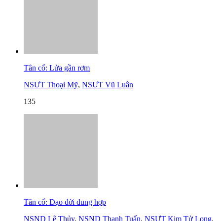
Tân cổ: Lửa gần rơm
NSƯT Thoại Mỹ
,
NSƯT Vũ Luân
135
Tân cổ: Đạo đời dung hợp
NSND Lệ Thủy
,
NSND Thanh Tuấn
,
NSƯT Kim Tử Long
,