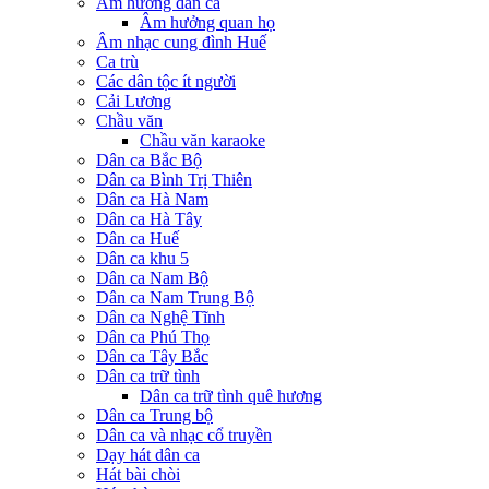
Âm hưởng dân ca
Âm hưởng quan họ
Âm nhạc cung đình Huế
Ca trù
Các dân tộc ít người
Cải Lương
Chầu văn
Chầu văn karaoke
Dân ca Bắc Bộ
Dân ca Bình Trị Thiên
Dân ca Hà Nam
Dân ca Hà Tây
Dân ca Huế
Dân ca khu 5
Dân ca Nam Bộ
Dân ca Nam Trung Bộ
Dân ca Nghệ Tĩnh
Dân ca Phú Thọ
Dân ca Tây Bắc
Dân ca trữ tình
Dân ca trữ tình quê hương
Dân ca Trung bộ
Dân ca và nhạc cổ truyền
Dạy hát dân ca
Hát bài chòi