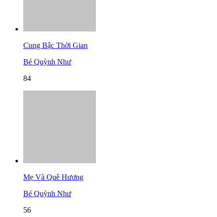
Cung Bậc Thời Gian
Bé Quỳnh Như
84
Mẹ Và Quê Hương
Bé Quỳnh Như
56