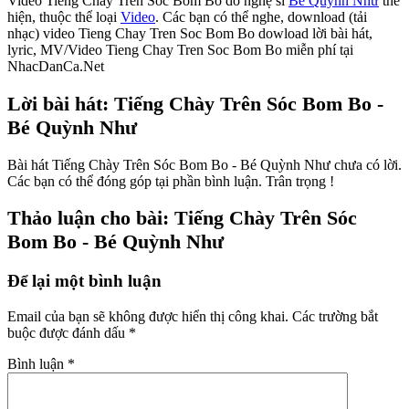
Video Tiếng Chày Trên Sóc Bom Bo do nghệ sĩ
Bé Quỳnh Như
thể
hiện, thuộc thể loại
Video
. Các bạn có thể nghe, download (tải
nhạc) video Tieng Chay Tren Soc Bom Bo dowload lời bài hát,
lyric, MV/Video Tieng Chay Tren Soc Bom Bo miễn phí tại
NhacDanCa.Net
Lời bài hát: Tiếng Chày Trên Sóc Bom Bo -
Bé Quỳnh Như
Bài hát Tiếng Chày Trên Sóc Bom Bo - Bé Quỳnh Như chưa có lời.
Các bạn có thể đóng góp tại phần bình luận. Trân trọng !
Thảo luận cho bài: Tiếng Chày Trên Sóc
Bom Bo - Bé Quỳnh Như
Để lại một bình luận
Email của bạn sẽ không được hiển thị công khai.
Các trường bắt
buộc được đánh dấu
*
Bình luận
*