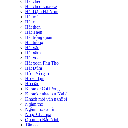
Hát chèo
Hát chèo karaoke
Hát Dặm Hà Nam
Hát múa
Hát ru
Hát then
Hát Then
Hát trống quân
Hát tuồng
Hát văn
Hát xẩm
Hát xoan
Hát xoan Phú Thọ
Hát Đúm
Hò – Ví dặm
Hò ví dặm
Hòa tấu
Karaoke Cải lương
Karaoke nhạc xứ Nghệ
Khách mời văn nghệ sĩ
Ngâm thơ
Ngâm thơ ca trù
Nhạc Champa
Quan họ Bắc Ninh
Tân cổ