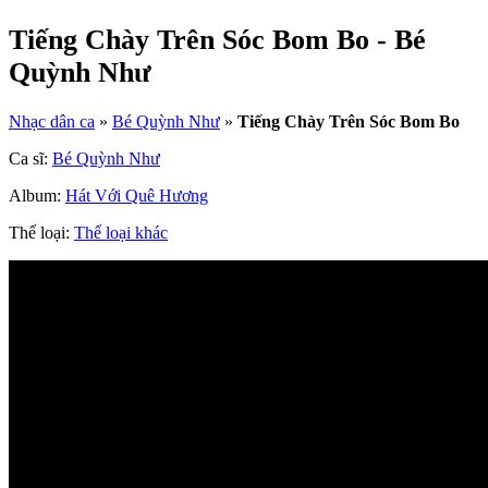
Tiếng Chày Trên Sóc Bom Bo - Bé
Quỳnh Như
Nhạc dân ca
»
Bé Quỳnh Như
»
Tiếng Chày Trên Sóc Bom Bo
Ca sĩ:
Bé Quỳnh Như
Album:
Hát Với Quê Hương
Thể loại:
Thể loại khác