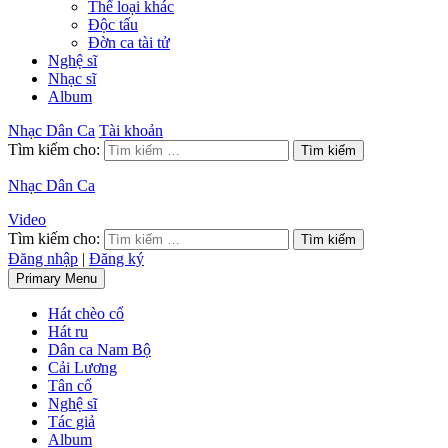
Thể loại khác
Độc tấu
Đờn ca tài tử
Nghệ sĩ
Nhạc sĩ
Album
Nhạc Dân Ca
Tài khoản
Tìm kiếm cho:
Nhạc Dân Ca
Video
Tìm kiếm cho:
Đăng nhập
|
Đăng ký
Primary Menu
Hát chèo cổ
Hát ru
Dân ca Nam Bộ
Cải Lương
Tân cổ
Nghệ sĩ
Tác giả
Album