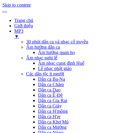
Skip to content
Trang chủ
Giới thiệu
MP3
▼
30 phút dân ca và nhạc cổ truyền
Âm hưởng dân ca
Âm hưởng quan họ
Âm nhạc nghi lễ
Âm nhạc cung đình Huế
Lễ nhạc phật giáo
Các dân tộc ít người
Dân ca Ba-Na
Dân ca Chăm
Dân ca Dao
Dân ca Ê-Đê
Dân ca Gia Rai
Dân ca Giáy
Dân ca H'mông
Dân ca H're
Dân ca Khơ Mú
Dân ca Mường
Dân ca Nùng