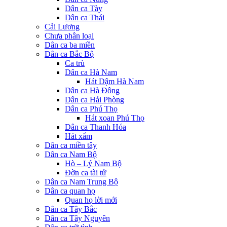
Dân ca Tày
Dân ca Thái
Cải Lương
Chưa phân loại
Dân ca ba miền
Dân ca Bắc Bộ
Ca trù
Dân ca Hà Nam
Hát Dậm Hà Nam
Dân ca Hà Đông
Dân ca Hải Phòng
Dân ca Phú Thọ
Hát xoan Phú Thọ
Dân ca Thanh Hóa
Hát xẩm
Dân ca miền tây
Dân ca Nam Bộ
Hò – Lý Nam Bộ
Đờn ca tài tử
Dân ca Nam Trung Bộ
Dân ca quan họ
Quan họ lời mới
Dân ca Tây Bắc
Dân ca Tây Nguyên