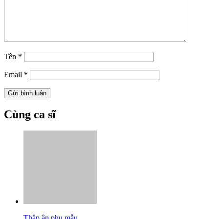
Tên
*
Email
*
Cùng ca sĩ
Thập ân phụ mẫu