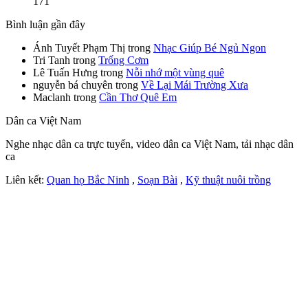
171
Bình luận gần đây
Ánh Tuyết Phạm Thị
trong
Nhạc Giúp Bé Ngủ Ngon
Tri Tanh
trong
Trống Cơm
Lê Tuấn Hưng
trong
Nỗi nhớ một vùng quê
nguyễn bá chuyên
trong
Về Lại Mái Trường Xưa
Maclanh
trong
Cần Thơ Quê Em
Dân ca Việt Nam
Nghe nhạc dân ca trực tuyến, video dân ca Việt Nam, tải nhạc dân
ca
Liên kết:
Quan họ Bắc Ninh
,
Soạn Bài
,
Kỹ thuật nuôi trồng