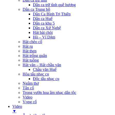
Dân ca trữ tình
Dân ca trữ tình quê hương
Dân ca Trung bộ
Dân Ca Bình Trị Thiên
Dân ca Huế
Dân ca khu 5
Dân ca Xứ Nghệ
Hát bài chòi
Hò – Ví Dặm
Hát chèo cổ
Hát ru
Hát then
Hát trống quân
Hát tuồng
Hát văn – Hát chầu văn
Chầu văn Huế
Hòa tấu nhạc cụ
Độc tấu nhạc cụ
Ngâm thơ
Tân cổ
Trong vườn hoa âm nhạc dân tộc
Video
Vọng cổ
Video
▼