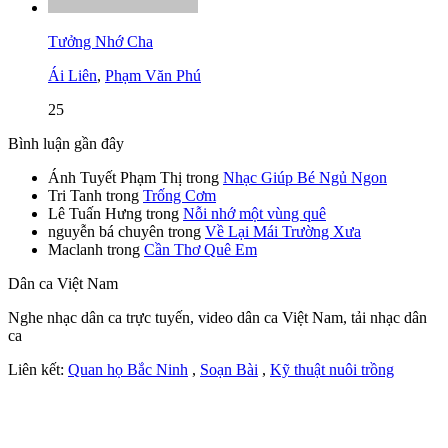
Tưởng Nhớ Cha
Ái Liên
,
Phạm Văn Phú
25
Bình luận gần đây
Ánh Tuyết Phạm Thị
trong
Nhạc Giúp Bé Ngủ Ngon
Tri Tanh
trong
Trống Cơm
Lê Tuấn Hưng
trong
Nỗi nhớ một vùng quê
nguyễn bá chuyên
trong
Về Lại Mái Trường Xưa
Maclanh
trong
Cần Thơ Quê Em
Dân ca Việt Nam
Nghe nhạc dân ca trực tuyến, video dân ca Việt Nam, tải nhạc dân
ca
Liên kết:
Quan họ Bắc Ninh
,
Soạn Bài
,
Kỹ thuật nuôi trồng