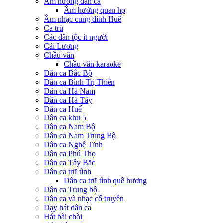
Âm hưởng dân ca
Âm hưởng quan họ
Âm nhạc cung đình Huế
Ca trù
Các dân tộc ít người
Cải Lương
Chầu văn
Chầu văn karaoke
Dân ca Bắc Bộ
Dân ca Bình Trị Thiên
Dân ca Hà Nam
Dân ca Hà Tây
Dân ca Huế
Dân ca khu 5
Dân ca Nam Bộ
Dân ca Nam Trung Bộ
Dân ca Nghệ Tĩnh
Dân ca Phú Thọ
Dân ca Tây Bắc
Dân ca trữ tình
Dân ca trữ tình quê hương
Dân ca Trung bộ
Dân ca và nhạc cổ truyền
Dạy hát dân ca
Hát bài chòi