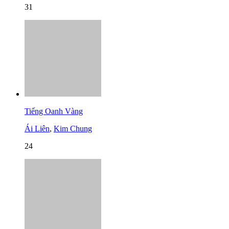
31
Tiếng Oanh Vàng
Ái Liên
,
Kim Chung
24