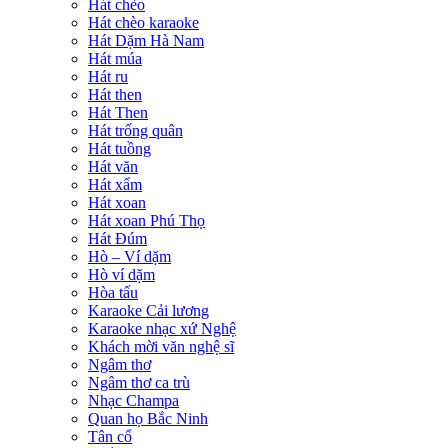
Hát chèo
Hát chèo karaoke
Hát Dặm Hà Nam
Hát múa
Hát ru
Hát then
Hát Then
Hát trống quân
Hát tuồng
Hát văn
Hát xẩm
Hát xoan
Hát xoan Phú Thọ
Hát Đúm
Hò – Ví dặm
Hò ví dặm
Hòa tấu
Karaoke Cải lương
Karaoke nhạc xứ Nghệ
Khách mời văn nghệ sĩ
Ngâm thơ
Ngâm thơ ca trù
Nhạc Champa
Quan họ Bắc Ninh
Tân cổ