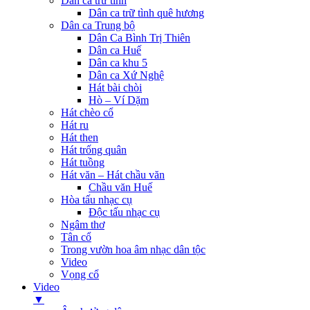
Dân ca trữ tình
Dân ca trữ tình quê hương
Dân ca Trung bộ
Dân Ca Bình Trị Thiên
Dân ca Huế
Dân ca khu 5
Dân ca Xứ Nghệ
Hát bài chòi
Hò – Ví Dặm
Hát chèo cổ
Hát ru
Hát then
Hát trống quân
Hát tuồng
Hát văn – Hát chầu văn
Chầu văn Huế
Hòa tấu nhạc cụ
Độc tấu nhạc cụ
Ngâm thơ
Tân cổ
Trong vườn hoa âm nhạc dân tộc
Video
Vọng cổ
Video
▼