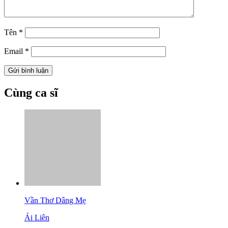
Tên
*
Email
*
Cùng ca sĩ
Vần Thơ Dâng Mẹ
Ái Liên