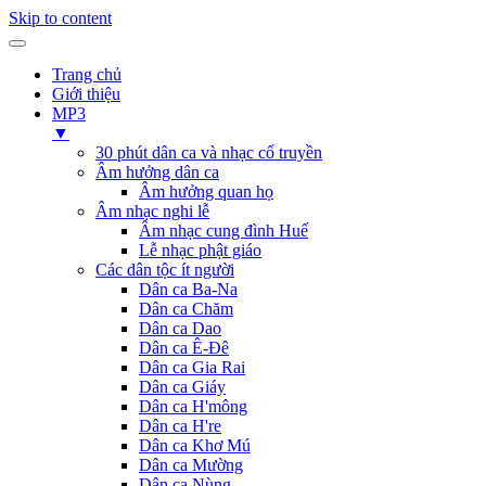
Skip to content
Trang chủ
Giới thiệu
MP3
▼
30 phút dân ca và nhạc cổ truyền
Âm hưởng dân ca
Âm hưởng quan họ
Âm nhạc nghi lễ
Âm nhạc cung đình Huế
Lễ nhạc phật giáo
Các dân tộc ít người
Dân ca Ba-Na
Dân ca Chăm
Dân ca Dao
Dân ca Ê-Đê
Dân ca Gia Rai
Dân ca Giáy
Dân ca H'mông
Dân ca H're
Dân ca Khơ Mú
Dân ca Mường
Dân ca Nùng