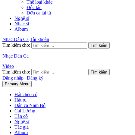
Thể loại khác
Độc tấu
Đờn ca tài tử
Nghệ sĩ
Nhạc sĩ
Album
Nhạc Dân Ca
Tài khoản
Tìm kiếm cho:
Nhạc Dân Ca
Video
Tìm kiếm cho:
Đăng nhập
|
Đăng ký
Primary Menu
Hát chèo cổ
Hát ru
Dân ca Nam Bộ
Cải Lương
Tân cổ
Nghệ sĩ
Tác giả
Album