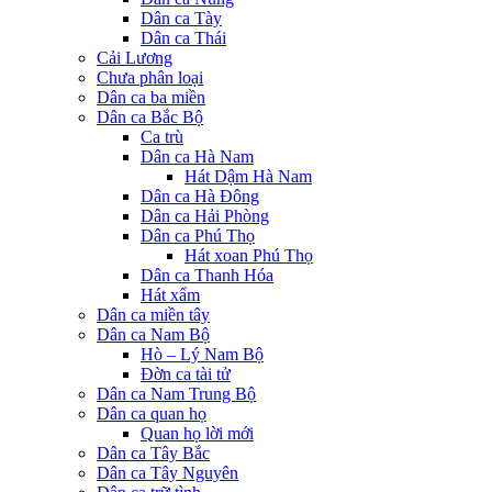
Dân ca Tày
Dân ca Thái
Cải Lương
Chưa phân loại
Dân ca ba miền
Dân ca Bắc Bộ
Ca trù
Dân ca Hà Nam
Hát Dậm Hà Nam
Dân ca Hà Đông
Dân ca Hải Phòng
Dân ca Phú Thọ
Hát xoan Phú Thọ
Dân ca Thanh Hóa
Hát xẩm
Dân ca miền tây
Dân ca Nam Bộ
Hò – Lý Nam Bộ
Đờn ca tài tử
Dân ca Nam Trung Bộ
Dân ca quan họ
Quan họ lời mới
Dân ca Tây Bắc
Dân ca Tây Nguyên