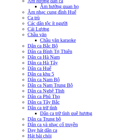
Âm hưởng dân ca
Âm hưởng quan họ
Âm nhạc cung đình Huế
Ca trù
Các dân tộc ít người
Cải Lương
Chầu văn
Chầu văn karaoke
Dân ca Bắc Bộ
Dân ca Bình Trị Thiên
Dân ca Hà Nam
Dân ca Hà Tây
Dân ca Huế
Dân ca khu 5
Dân ca Nam Bộ
Dân ca Nam Trung Bộ
Dân ca Nghệ Tĩnh
Dân ca Phú Thọ
Dân ca Tây Bắc
Dân ca trữ tình
Dân ca trữ tình quê hương
Dân ca Trung bộ
Dân ca và nhạc cổ truyền
Dạy hát dân ca
Hát bài chòi