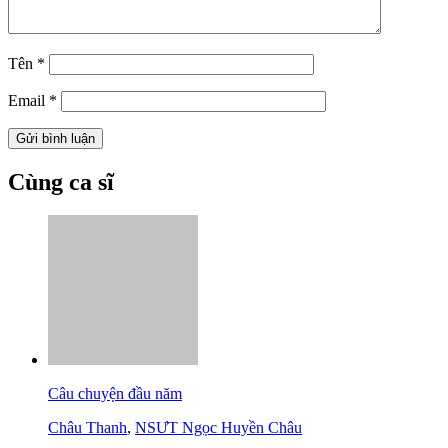
Tên
*
Email
*
Cùng ca sĩ
Câu chuyện đầu năm
Châu Thanh
,
NSƯT Ngọc Huyền Châu