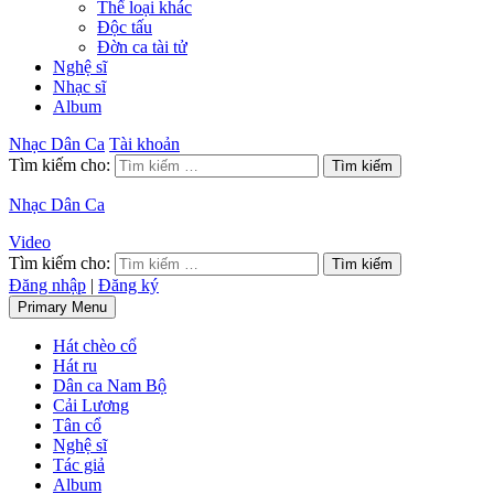
Thể loại khác
Độc tấu
Đờn ca tài tử
Nghệ sĩ
Nhạc sĩ
Album
Nhạc Dân Ca
Tài khoản
Tìm kiếm cho:
Nhạc Dân Ca
Video
Tìm kiếm cho:
Đăng nhập
|
Đăng ký
Primary Menu
Hát chèo cổ
Hát ru
Dân ca Nam Bộ
Cải Lương
Tân cổ
Nghệ sĩ
Tác giả
Album