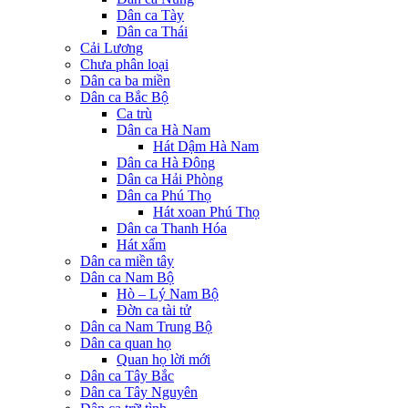
Dân ca Tày
Dân ca Thái
Cải Lương
Chưa phân loại
Dân ca ba miền
Dân ca Bắc Bộ
Ca trù
Dân ca Hà Nam
Hát Dậm Hà Nam
Dân ca Hà Đông
Dân ca Hải Phòng
Dân ca Phú Thọ
Hát xoan Phú Thọ
Dân ca Thanh Hóa
Hát xẩm
Dân ca miền tây
Dân ca Nam Bộ
Hò – Lý Nam Bộ
Đờn ca tài tử
Dân ca Nam Trung Bộ
Dân ca quan họ
Quan họ lời mới
Dân ca Tây Bắc
Dân ca Tây Nguyên