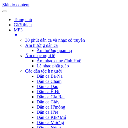
Skip to content
Trang chủ
Giới thiệu
MP3
▼
30 phút dân ca và nhạc cổ truyền
Âm hưởng dân ca
Âm hưởng quan họ
Âm nhạc nghi lễ
Âm nhạc cung đình Huế
Lễ nhạc phật giáo
Các dân tộc ít người
Dân ca Ba-Na
Dân ca Chăm
Dân ca Dao
Dân ca Ê-Đê
Dân ca Gia Rai
Dân ca Giáy
Dân ca H'mông
Dân ca H're
Dân ca Khơ Mú
Dân ca Mường
Dân ca Nùng