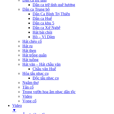
Dân ca trữ tình
Dân ca trữ tình quê hương
Dân ca Trung bộ
Dân Ca Bình Trị Thiên
Dân ca Huế
Dân ca khu 5
Dân ca Xứ Nghệ
Hát bài chòi
Hò – Ví Dặm
Hát chèo cổ
Hát ru
Hát then
Hát trống quân
Hát tuồng
Hát văn – Hát chầu văn
Chầu văn Huế
Hòa tấu nhạc cụ
Độc tấu nhạc cụ
Ngâm thơ
Tân cổ
Trong vườn hoa âm nhạc dân tộc
Video
Vọng cổ
Video
▼