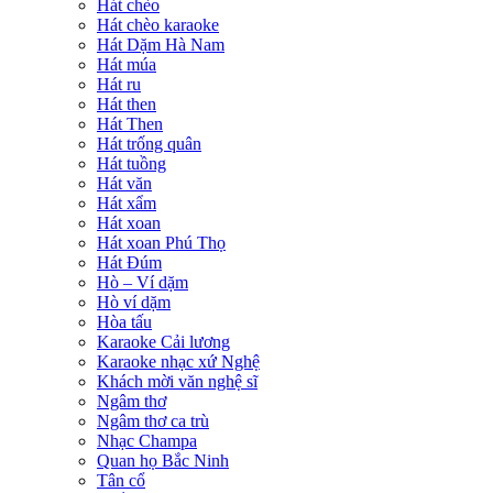
Hát chèo
Hát chèo karaoke
Hát Dặm Hà Nam
Hát múa
Hát ru
Hát then
Hát Then
Hát trống quân
Hát tuồng
Hát văn
Hát xẩm
Hát xoan
Hát xoan Phú Thọ
Hát Đúm
Hò – Ví dặm
Hò ví dặm
Hòa tấu
Karaoke Cải lương
Karaoke nhạc xứ Nghệ
Khách mời văn nghệ sĩ
Ngâm thơ
Ngâm thơ ca trù
Nhạc Champa
Quan họ Bắc Ninh
Tân cổ