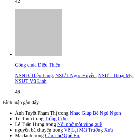
42
Công chúa Diệu Thiện
NSND. Diệp Lang
,
NSƯT Ngọc Huyền
,
NSƯT Thoại Mỹ
,
NSƯT Vũ Linh
46
Bình luận gần đây
Ánh Tuyết Phạm Thị
trong
Nhạc Giúp Bé Ngủ Ngon
Tri Tanh
trong
Trống Cơm
Lê Tuấn Hưng
trong
Nỗi nhớ một vùng quê
nguyễn bá chuyên
trong
Về Lại Mái Trường Xưa
Maclanh
trong
Cần Thơ Quê Em