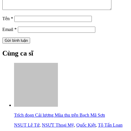
Tên
*
Email
*
Cùng ca sĩ
Trích đoạn Cải lương Mùa thu trên Bạch Mã Sơn
NSUT Lê Tứ
,
NSƯT Thoại Mỹ
,
Quốc Kiệt
,
Tô Tấn Loan