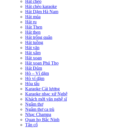
Hát chèo
Hát chèo karaoke
Hát Dặm Hà Nam
Hát múa
Hát ru
Hát Then
Hát then
Hát trống quân
Hát tuồng
Hát văn
Hát xẩm
Hát xoan
Hát xoan Phú Thọ
Hát Đúm
Hò – Ví dặm
Hò ví dặm
Hòa tấu
Karaoke Cải lương
Karaoke nhạc xứ Nghệ
Khách mời văn nghệ sĩ
Ngâm thơ
Ngâm thơ ca trù
Nhạc Champa
Quan họ Bắc Ninh
Tân cổ