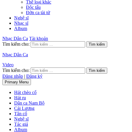
Thể loại khác
Độc tấu
Đờn ca tài tử
Nghệ sĩ
Nhạc sĩ
Album
Nhạc Dân Ca
Tài khoản
Tìm kiếm cho:
Nhạc Dân Ca
Video
Tìm kiếm cho:
Đăng nhập
|
Đăng ký
Primary Menu
Hát chèo cổ
Hát ru
Dân ca Nam Bộ
Cải Lương
Tân cổ
Nghệ sĩ
Tác giả
Album