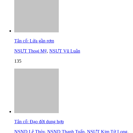
Tân cổ: Lửa gần rơm
NSƯT Thoại Mỹ
,
NSƯT Vũ Luân
135
Tân cổ: Đạo đời dung hợp
NSND Lệ Thủy
,
NSND Thanh Tuấn
,
NSƯT Kim Tử Long
,