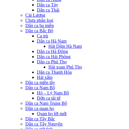
Dân ca Tày
Dân ca Thái
Cải Lương
Chưa phân loại
Dân ca ba miền
Dân ca Bắc Bộ
Ca trù
Dân ca Hà Nam
Hát Dậm Hà Nam
Dân ca Hà Đông
Dân ca Hải Phòng
Dân ca Phú Thọ
Hát xoan Phú Thọ
Dân ca Thanh Hóa
Hát xẩm
Dân ca miền tây
Dân ca Nam Bộ
Hò – Lý Nam Bộ
Đờn ca tài tử
Dân ca Nam Trung Bộ
Dân ca quan họ
Quan họ lời mới
Dân ca Tây Bắc
Dân ca Tây Nguyên