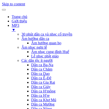
Skip to content
Trang chủ
Giới thiệu
MP3
▼
30 phút dân ca và nhạc cổ truyền
Âm hưởng dân ca
Âm hưởng quan họ
Âm nhạc nghi lễ
Âm nhạc cung đình Huế
Lễ nhạc phật giáo
Các dân tộc ít người
Dân ca Ba-Na
Dân ca Chăm
Dân ca Dao
Dân ca Ê-Đê
Dân ca Gia Rai
Dân ca Giáy
Dân ca H'mông
Dân ca H're
Dân ca Khơ Mú
Dân ca Mường
Dân ca Nùng