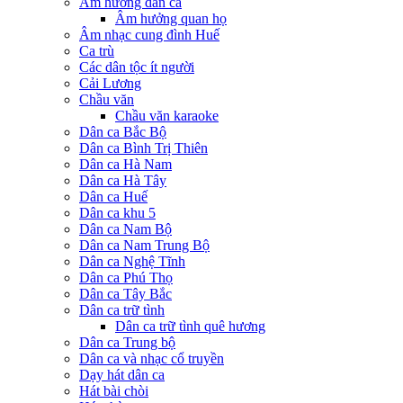
Âm hưởng dân ca
Âm hưởng quan họ
Âm nhạc cung đình Huế
Ca trù
Các dân tộc ít người
Cải Lương
Chầu văn
Chầu văn karaoke
Dân ca Bắc Bộ
Dân ca Bình Trị Thiên
Dân ca Hà Nam
Dân ca Hà Tây
Dân ca Huế
Dân ca khu 5
Dân ca Nam Bộ
Dân ca Nam Trung Bộ
Dân ca Nghệ Tĩnh
Dân ca Phú Thọ
Dân ca Tây Bắc
Dân ca trữ tình
Dân ca trữ tình quê hương
Dân ca Trung bộ
Dân ca và nhạc cổ truyền
Dạy hát dân ca
Hát bài chòi