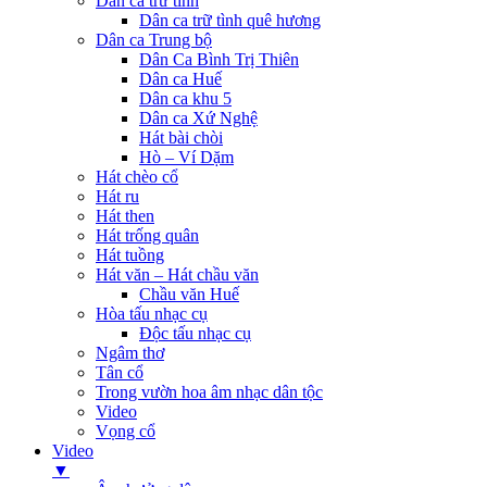
Dân ca trữ tình
Dân ca trữ tình quê hương
Dân ca Trung bộ
Dân Ca Bình Trị Thiên
Dân ca Huế
Dân ca khu 5
Dân ca Xứ Nghệ
Hát bài chòi
Hò – Ví Dặm
Hát chèo cổ
Hát ru
Hát then
Hát trống quân
Hát tuồng
Hát văn – Hát chầu văn
Chầu văn Huế
Hòa tấu nhạc cụ
Độc tấu nhạc cụ
Ngâm thơ
Tân cổ
Trong vườn hoa âm nhạc dân tộc
Video
Vọng cổ
Video
▼