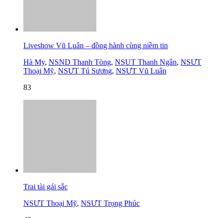
Liveshow Vũ Luân – đồng hành cùng niềm tin
Hà My
,
NSND Thanh Tòng
,
NSUT Thanh Ngân
,
NSƯT
Thoại Mỹ
,
NSƯT Tú Sương
,
NSƯT Vũ Luân
83
Trai tài gái sắc
NSƯT Thoại Mỹ
,
NSƯT Trọng Phúc