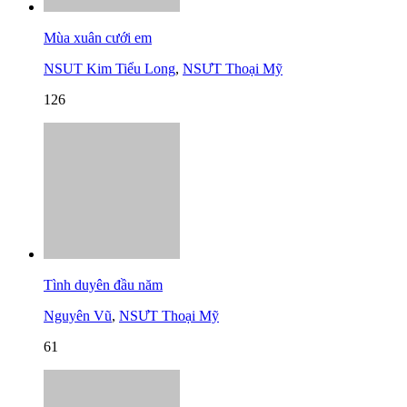
Mùa xuân cưới em
NSUT Kim Tiểu Long
,
NSƯT Thoại Mỹ
126
Tình duyên đầu năm
Nguyên Vũ
,
NSƯT Thoại Mỹ
61