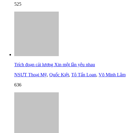
525
Trích đoạn cải lương Xin một lần yêu nhau
NSƯT Thoại Mỹ
,
Quốc Kiệt
,
Tô Tấn Loan
,
Võ Minh Lâm
636