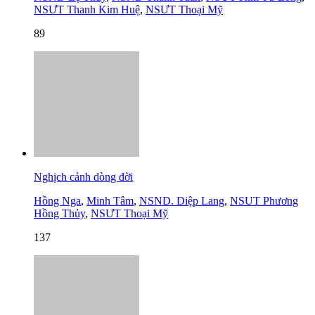
NSƯT Thanh Kim Huệ
,
NSƯT Thoại Mỹ
89
Nghịch cảnh dòng đời
Hồng Nga
,
Minh Tâm
,
NSND. Diệp Lang
,
NSUT Phương
Hồng Thủy
,
NSƯT Thoại Mỹ
137