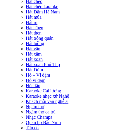
Hát chèo
Hát chèo karaoke
Hát Dặm Hà Nam
Hát múa
Hát ru
Hát Then
Hát then
Hát trống quân
Hát tuồng
Hát văn
Hát xẩm
Hát xoan
Hát xoan Phú Thọ
Hát Đúm
Hò – Ví dặm
Hò ví dặm
Hòa tấu
Karaoke Cải lương
Karaoke nhạc xứ Nghệ
Khách mời văn nghệ sĩ
Ngâm thơ
Ngâm thơ ca trù
Nhạc Champa
Quan họ Bắc Ninh
Tân cổ