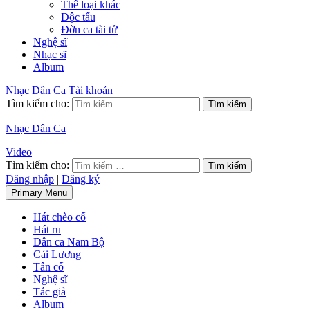
Thể loại khác
Độc tấu
Đờn ca tài tử
Nghệ sĩ
Nhạc sĩ
Album
Nhạc Dân Ca
Tài khoản
Tìm kiếm cho:
Nhạc Dân Ca
Video
Tìm kiếm cho:
Đăng nhập
|
Đăng ký
Primary Menu
Hát chèo cổ
Hát ru
Dân ca Nam Bộ
Cải Lương
Tân cổ
Nghệ sĩ
Tác giả
Album