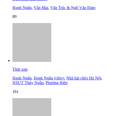
Hạnh Ngân
,
Vân Mai
,
Văn Trúc & Ngô Văn Đảm
89
Tình xưa
Hạnh Ngân
,
Hạnh Ngân (chèo)
,
Nhà hát chèo Hà Nội
,
NSUT Thúy Ngần
,
Phương Hiền
161