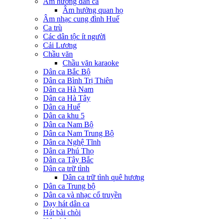
Âm hưởng dân ca
Âm hưởng quan họ
Âm nhạc cung đình Huế
Ca trù
Các dân tộc ít người
Cải Lương
Chầu văn
Chầu văn karaoke
Dân ca Bắc Bộ
Dân ca Bình Trị Thiên
Dân ca Hà Nam
Dân ca Hà Tây
Dân ca Huế
Dân ca khu 5
Dân ca Nam Bộ
Dân ca Nam Trung Bộ
Dân ca Nghệ Tĩnh
Dân ca Phú Thọ
Dân ca Tây Bắc
Dân ca trữ tình
Dân ca trữ tình quê hương
Dân ca Trung bộ
Dân ca và nhạc cổ truyền
Dạy hát dân ca
Hát bài chòi