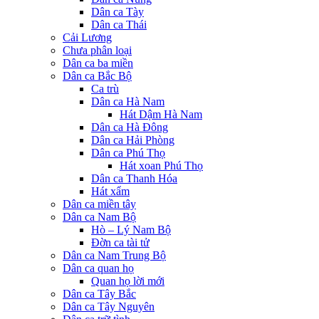
Dân ca Tày
Dân ca Thái
Cải Lương
Chưa phân loại
Dân ca ba miền
Dân ca Bắc Bộ
Ca trù
Dân ca Hà Nam
Hát Dậm Hà Nam
Dân ca Hà Đông
Dân ca Hải Phòng
Dân ca Phú Thọ
Hát xoan Phú Thọ
Dân ca Thanh Hóa
Hát xẩm
Dân ca miền tây
Dân ca Nam Bộ
Hò – Lý Nam Bộ
Đờn ca tài tử
Dân ca Nam Trung Bộ
Dân ca quan họ
Quan họ lời mới
Dân ca Tây Bắc
Dân ca Tây Nguyên