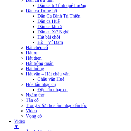
Dân ca trữ tình
Dân ca trữ tình quê hương
Dân ca Trung bộ
Dân Ca Bình Trị Thiên
Dân ca Huế
Dân ca khu 5
Dân ca Xứ Nghệ
Hát bài chòi
Hò – Ví Dặm
Hát chèo cổ
Hát ru
Hát then
Hát trống quân
Hát tuồng
Hát văn – Hát chầu văn
Chầu văn Huế
Hòa tấu nhạc cụ
Độc tấu nhạc cụ
Ngâm thơ
Tân cổ
Trong vườn hoa âm nhạc dân tộc
Video
Vọng cổ
Video
▼