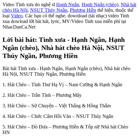
Video Tình xưa do nghệ sĩ
Hạnh Ngân
,
Hạnh Ngân (chèo)
,
Nhà hát
chèo Hà Nội
,
NSUT Thúy Ngần
,
Phương Hiền
thể hiện, thuộc thể
loại
Video
. Các bạn có thể nghe, download (tải nhạc) video Tinh
xua dowload lời bài hát, lyric, MV/Video Tinh xua miễn phí tại
NhacDanCa.Net
Lời bài hát: Tình xưa - Hạnh Ngân, Hạnh
Ngân (chèo), Nhà hát chèo Hà Nội, NSUT
Thúy Ngần, Phương Hiền
Bài hát Tình xưa - Hạnh Ngân, Hạnh Ngân (chèo), Nhà hát chèo
Hà Nội, NSUT Thúy Ngần, Phương Hiền
1. Hát Chèo – Tình Thư Hạ Vị – Nam Cường & Hạnh Ngân
2. Hát Chèo – Trần Tình – Phương Mây
3. Hát Chèo – Sử Chuyện – Việt Thắng & Hồng Thắm
4. Hát Chèo – Chức Cẩm Hồi Văn – NSUT Thúy Ngân
5. Hát Chèo – Đò Đưa – Phương Hiền & Tốp nữ Nhà hát Chèo
HN