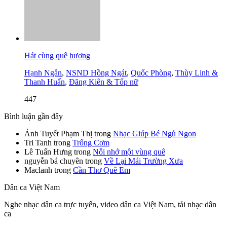
Hát cùng quê hương
Hạnh Ngân
,
NSND Hồng Ngát
,
Quốc Phòng
,
Thùy Linh &
Thanh Huấn
,
Đăng Kiên & Tốp nữ
447
Bình luận gần đây
Ánh Tuyết Phạm Thị
trong
Nhạc Giúp Bé Ngủ Ngon
Tri Tanh
trong
Trống Cơm
Lê Tuấn Hưng
trong
Nỗi nhớ một vùng quê
nguyễn bá chuyên
trong
Về Lại Mái Trường Xưa
Maclanh
trong
Cần Thơ Quê Em
Dân ca Việt Nam
Nghe nhạc dân ca trực tuyến, video dân ca Việt Nam, tải nhạc dân
ca