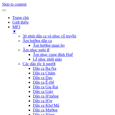
Skip to content
Trang chủ
Giới thiệu
MP3
▼
30 phút dân ca và nhạc cổ truyền
Âm hưởng dân ca
Âm hưởng quan họ
Âm nhạc nghi lễ
Âm nhạc cung đình Huế
Lễ nhạc phật giáo
Các dân tộc ít người
Dân ca Ba-Na
Dân ca Chăm
Dân ca Dao
Dân ca Ê-Đê
Dân ca Gia Rai
Dân ca Giáy
Dân ca H'mông
Dân ca H're
Dân ca Khơ Mú
Dân ca Mường
Dân ca Nùng