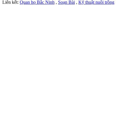
Liên kết:
Quan họ Bắc Ninh
,
Soạn Bài
,
Kỹ thuật nuôi trồng