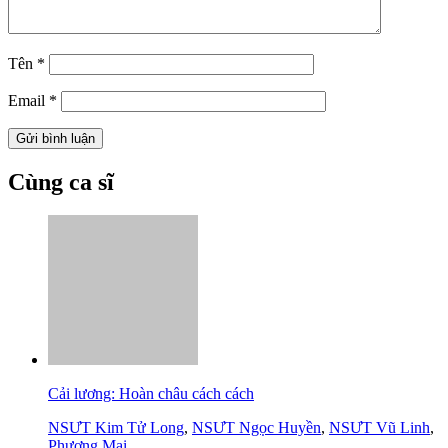
Tên
*
Email
*
Cùng ca sĩ
Cải lương: Hoàn châu cách cách
NSƯT Kim Tử Long
,
NSƯT Ngọc Huyền
,
NSƯT Vũ Linh
,
Phượng Mai