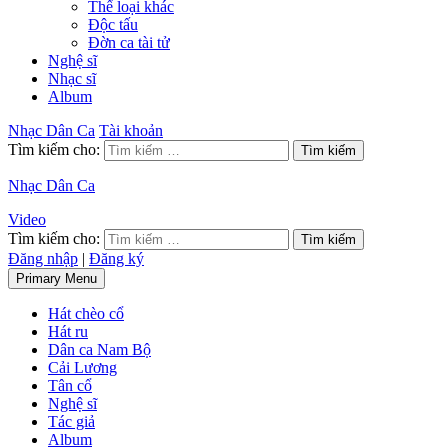
Thể loại khác
Độc tấu
Đờn ca tài tử
Nghệ sĩ
Nhạc sĩ
Album
Nhạc Dân Ca
Tài khoản
Tìm kiếm cho:
Nhạc Dân Ca
Video
Tìm kiếm cho:
Đăng nhập
|
Đăng ký
Primary Menu
Hát chèo cổ
Hát ru
Dân ca Nam Bộ
Cải Lương
Tân cổ
Nghệ sĩ
Tác giả
Album