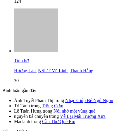
124
Tình hờ
Hương Lan
,
NSƯT Vũ Linh
,
Thanh Hằng
30
Bình luận gần đây
Ánh Tuyết Phạm Thị
trong
Nhạc Giúp Bé Ngủ Ngon
Tri Tanh
trong
Trống Cơm
Lê Tuấn Hưng
trong
Nỗi nhớ một vùng quê
nguyễn bá chuyên
trong
Về Lại Mái Trường Xưa
Maclanh
trong
Cần Thơ Quê Em