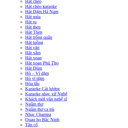
Hát chèo
Hát chèo karaoke
Hát Dặm Hà Nam
Hát múa
Hát ru
Hát then
Hát Then
Hát trống quân
Hát tuồng
Hát văn
Hát xẩm
Hát xoan
Hát xoan Phú Thọ
Hát Đúm
Hò – Ví dặm
Hò ví dặm
Hòa tấu
Karaoke Cải lương
Karaoke nhạc xứ Nghệ
Khách mời văn nghệ sĩ
Ngâm thơ
Ngâm thơ ca trù
Nhạc Champa
Quan họ Bắc Ninh
Tân cổ