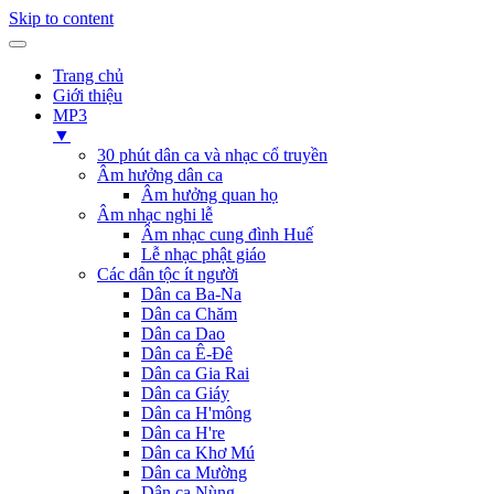
Skip to content
Trang chủ
Giới thiệu
MP3
▼
30 phút dân ca và nhạc cổ truyền
Âm hưởng dân ca
Âm hưởng quan họ
Âm nhạc nghi lễ
Âm nhạc cung đình Huế
Lễ nhạc phật giáo
Các dân tộc ít người
Dân ca Ba-Na
Dân ca Chăm
Dân ca Dao
Dân ca Ê-Đê
Dân ca Gia Rai
Dân ca Giáy
Dân ca H'mông
Dân ca H're
Dân ca Khơ Mú
Dân ca Mường
Dân ca Nùng