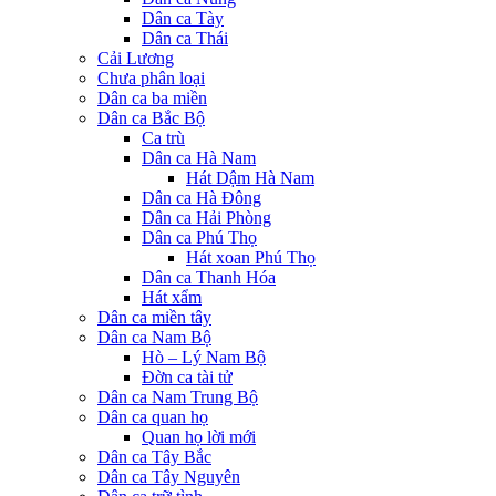
Dân ca Tày
Dân ca Thái
Cải Lương
Chưa phân loại
Dân ca ba miền
Dân ca Bắc Bộ
Ca trù
Dân ca Hà Nam
Hát Dậm Hà Nam
Dân ca Hà Đông
Dân ca Hải Phòng
Dân ca Phú Thọ
Hát xoan Phú Thọ
Dân ca Thanh Hóa
Hát xẩm
Dân ca miền tây
Dân ca Nam Bộ
Hò – Lý Nam Bộ
Đờn ca tài tử
Dân ca Nam Trung Bộ
Dân ca quan họ
Quan họ lời mới
Dân ca Tây Bắc
Dân ca Tây Nguyên