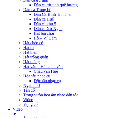
Dân ca trữ tình
Dân ca trữ tình quê hương
Dân ca Trung bộ
Dân Ca Bình Trị Thiên
Dân ca Huế
Dân ca khu 5
Dân ca Xứ Nghệ
Hát bài chòi
Hò – Ví Dặm
Hát chèo cổ
Hát ru
Hát then
Hát trống quân
Hát tuồng
Hát văn – Hát chầu văn
Chầu văn Huế
Hòa tấu nhạc cụ
Độc tấu nhạc cụ
Ngâm thơ
Tân cổ
Trong vườn hoa âm nhạc dân tộc
Video
Vọng cổ
Video
▼