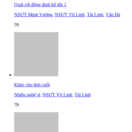
Quái vật động đinh hồ tập 1
NSƯT Minh Vương
,
NSƯT Vũ Linh
,
Tài Linh
,
Vân Hà
59
Khóc cho tình cuối
Nhiều nghệ sĩ
,
NSƯT Vũ Linh
,
Tài Linh
78