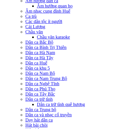
Âm hưởng dân ca
Âm hưởng quan họ
Âm nhạc cung đình Huế
Ca trù
Các dân tộc ít người
Cải Lương
Chầu văn
Chầu văn karaoke
Dân ca Bắc Bộ
Dân ca Bình Trị Thiên
Dân ca Hà Nam
Dân ca Hà Tây
Dân ca Huế
Dân ca khu 5
Dân ca Nam Bộ
Dân ca Nam Trung Bộ
Dân ca Nghệ Tĩnh
Dân ca Phú Thọ
Dân ca Tây Bắc
Dân ca trữ tình
Dân ca trữ tình quê hương
Dân ca Trung bộ
Dân ca và nhạc cổ truyền
Dạy hát dân ca
Hát bài chòi