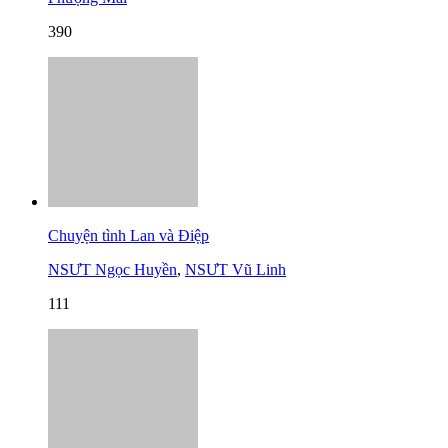
390
Chuyện tình Lan và Điệp
NSƯT Ngọc Huyền
,
NSƯT Vũ Linh
111