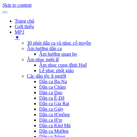
Skip to content
Trang chủ
Giới thiệu
MP3
▼
30 phút dân ca và nhạc cổ truyền
Âm hưởng dân ca
Âm hưởng quan họ
Âm nhạc nghi lễ
Âm nhạc cung đình Huế
Lễ nhạc phật giáo
Các dân tộc ít người
Dân ca Ba-Na
Dân ca Chăm
Dân ca Dao
Dân ca Ê-Đê
Dân ca Gia Rai
Dân ca Giáy
Dân ca H'mông
Dân ca H're
Dân ca Khơ Mú
Dân ca Mường
Dân ca Nùng