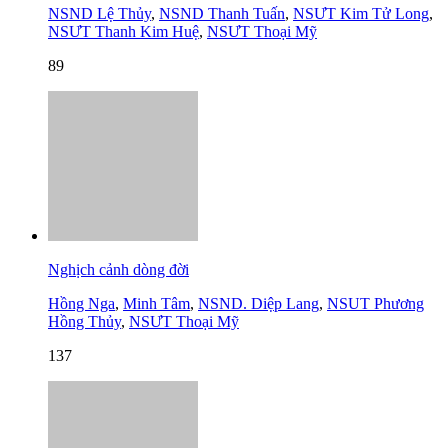
NSND Lệ Thủy
,
NSND Thanh Tuấn
,
NSƯT Kim Tử Long
,
NSƯT Thanh Kim Huệ
,
NSƯT Thoại Mỹ
89
Nghịch cảnh dòng đời
Hồng Nga
,
Minh Tâm
,
NSND. Diệp Lang
,
NSUT Phương
Hồng Thủy
,
NSƯT Thoại Mỹ
137