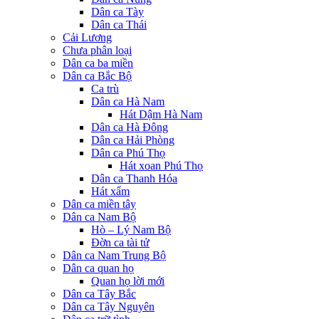
Dân ca Tày
Dân ca Thái
Cải Lương
Chưa phân loại
Dân ca ba miền
Dân ca Bắc Bộ
Ca trù
Dân ca Hà Nam
Hát Dậm Hà Nam
Dân ca Hà Đông
Dân ca Hải Phòng
Dân ca Phú Thọ
Hát xoan Phú Thọ
Dân ca Thanh Hóa
Hát xẩm
Dân ca miền tây
Dân ca Nam Bộ
Hò – Lý Nam Bộ
Đờn ca tài tử
Dân ca Nam Trung Bộ
Dân ca quan họ
Quan họ lời mới
Dân ca Tây Bắc
Dân ca Tây Nguyên