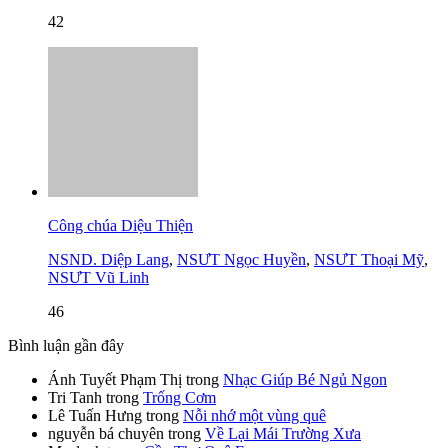
42
Công chúa Diệu Thiện
NSND. Diệp Lang
,
NSƯT Ngọc Huyền
,
NSƯT Thoại Mỹ
,
NSƯT Vũ Linh
46
Bình luận gần đây
Ánh Tuyết Phạm Thị
trong
Nhạc Giúp Bé Ngủ Ngon
Tri Tanh
trong
Trống Cơm
Lê Tuấn Hưng
trong
Nỗi nhớ một vùng quê
nguyễn bá chuyên
trong
Về Lại Mái Trường Xưa