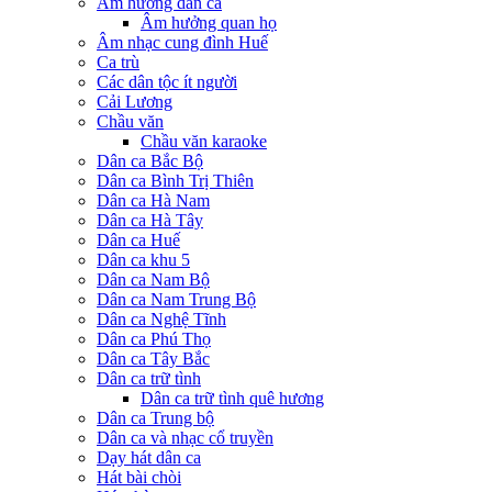
Âm hưởng dân ca
Âm hưởng quan họ
Âm nhạc cung đình Huế
Ca trù
Các dân tộc ít người
Cải Lương
Chầu văn
Chầu văn karaoke
Dân ca Bắc Bộ
Dân ca Bình Trị Thiên
Dân ca Hà Nam
Dân ca Hà Tây
Dân ca Huế
Dân ca khu 5
Dân ca Nam Bộ
Dân ca Nam Trung Bộ
Dân ca Nghệ Tĩnh
Dân ca Phú Thọ
Dân ca Tây Bắc
Dân ca trữ tình
Dân ca trữ tình quê hương
Dân ca Trung bộ
Dân ca và nhạc cổ truyền
Dạy hát dân ca
Hát bài chòi