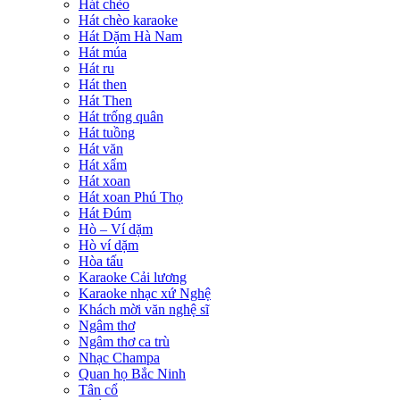
Hát chèo
Hát chèo karaoke
Hát Dặm Hà Nam
Hát múa
Hát ru
Hát then
Hát Then
Hát trống quân
Hát tuồng
Hát văn
Hát xẩm
Hát xoan
Hát xoan Phú Thọ
Hát Đúm
Hò – Ví dặm
Hò ví dặm
Hòa tấu
Karaoke Cải lương
Karaoke nhạc xứ Nghệ
Khách mời văn nghệ sĩ
Ngâm thơ
Ngâm thơ ca trù
Nhạc Champa
Quan họ Bắc Ninh
Tân cổ