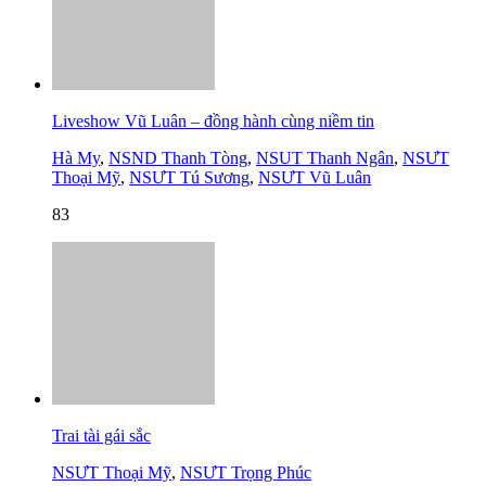
Liveshow Vũ Luân – đồng hành cùng niềm tin
Hà My
,
NSND Thanh Tòng
,
NSUT Thanh Ngân
,
NSƯT
Thoại Mỹ
,
NSƯT Tú Sương
,
NSƯT Vũ Luân
83
Trai tài gái sắc
NSƯT Thoại Mỹ
,
NSƯT Trọng Phúc