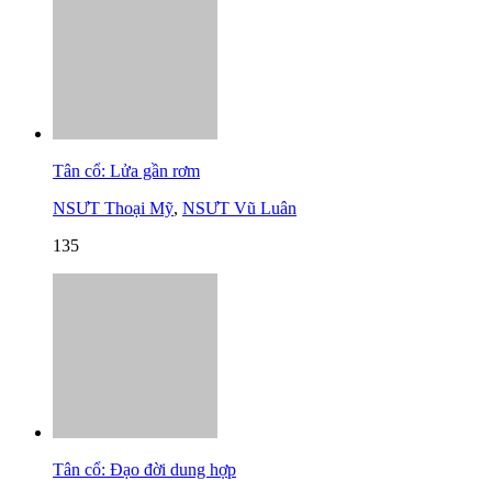
Tân cổ: Lửa gần rơm
NSƯT Thoại Mỹ
,
NSƯT Vũ Luân
135
Tân cổ: Đạo đời dung hợp