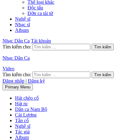
Thể loại khác
Độc tấu
Đờn ca tài tử
Nghệ sĩ
Nhạc sĩ
Album
Nhạc Dân Ca
Tài khoản
Tìm kiếm cho:
Nhạc Dân Ca
Video
Tìm kiếm cho:
Đăng nhập
|
Đăng ký
Primary Menu
Hát chèo cổ
Hát ru
Dân ca Nam Bộ
Cải Lương
Tân cổ
Nghệ sĩ
Tác giả
Album