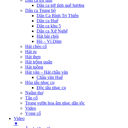
Dân ca trữ tình
Dân ca trữ tình quê hương
Dân ca Trung bộ
Dân Ca Bình Trị Thiên
Dân ca Huế
Dân ca khu 5
Dân ca Xứ Nghệ
Hát bài chòi
Hò – Ví Dặm
Hát chèo cổ
Hát ru
Hát then
Hát trống quân
Hát tuồng
Hát văn – Hát chầu văn
Chầu văn Huế
Hòa tấu nhạc cụ
Độc tấu nhạc cụ
Ngâm thơ
Tân cổ
Trong vườn hoa âm nhạc dân tộc
Video
Vọng cổ
Video
▼