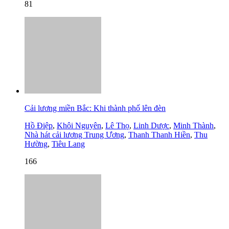
81
Cải lương miền Bắc: Khi thành phố lên đèn
Hồ Điệp
,
Khôi Nguyên
,
Lê Thọ
,
Linh Dược
,
Minh Thành
,
Nhà hát cải lương Trung Ương
,
Thanh Thanh Hiền
,
Thu
Hường
,
Tiêu Lang
166