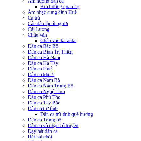
Âm hưởng dân ca
Âm hưởng quan họ
Âm nhạc cung đình Huế
Ca trù
Các dân tộc ít người
Cải Lương
Chầu văn
Chầu văn karaoke
Dân ca Bắc Bộ
Dân ca Bình Trị Thiên
Dân ca Hà Nam
Dân ca Hà Tây
Dân ca Huế
Dân ca khu 5
Dân ca Nam Bộ
Dân ca Nam Trung Bộ
Dân ca Nghệ Tĩnh
Dân ca Phú Thọ
Dân ca Tây Bắc
Dân ca trữ tình
Dân ca trữ tình quê hương
Dân ca Trung bộ
Dân ca và nhạc cổ truyền
Dạy hát dân ca
Hát bài chòi