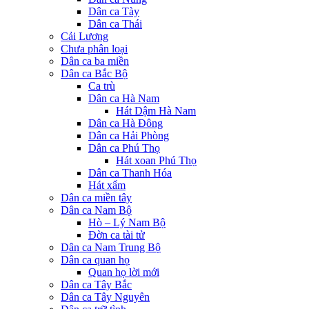
Dân ca Tày
Dân ca Thái
Cải Lương
Chưa phân loại
Dân ca ba miền
Dân ca Bắc Bộ
Ca trù
Dân ca Hà Nam
Hát Dậm Hà Nam
Dân ca Hà Đông
Dân ca Hải Phòng
Dân ca Phú Thọ
Hát xoan Phú Thọ
Dân ca Thanh Hóa
Hát xẩm
Dân ca miền tây
Dân ca Nam Bộ
Hò – Lý Nam Bộ
Đờn ca tài tử
Dân ca Nam Trung Bộ
Dân ca quan họ
Quan họ lời mới
Dân ca Tây Bắc
Dân ca Tây Nguyên