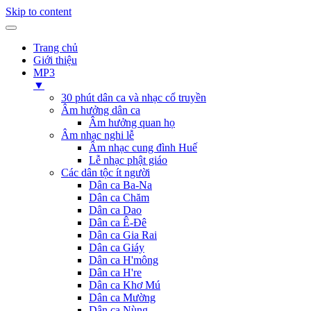
Skip to content
Trang chủ
Giới thiệu
MP3
▼
30 phút dân ca và nhạc cổ truyền
Âm hưởng dân ca
Âm hưởng quan họ
Âm nhạc nghi lễ
Âm nhạc cung đình Huế
Lễ nhạc phật giáo
Các dân tộc ít người
Dân ca Ba-Na
Dân ca Chăm
Dân ca Dao
Dân ca Ê-Đê
Dân ca Gia Rai
Dân ca Giáy
Dân ca H'mông
Dân ca H're
Dân ca Khơ Mú
Dân ca Mường
Dân ca Nùng