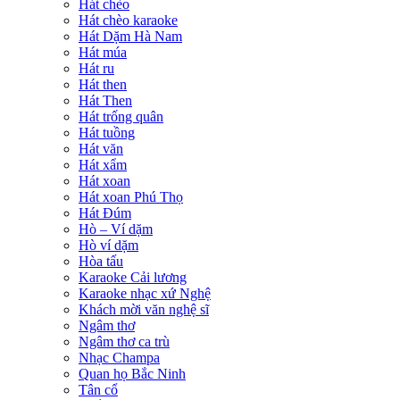
Hát chèo
Hát chèo karaoke
Hát Dặm Hà Nam
Hát múa
Hát ru
Hát then
Hát Then
Hát trống quân
Hát tuồng
Hát văn
Hát xẩm
Hát xoan
Hát xoan Phú Thọ
Hát Đúm
Hò – Ví dặm
Hò ví dặm
Hòa tấu
Karaoke Cải lương
Karaoke nhạc xứ Nghệ
Khách mời văn nghệ sĩ
Ngâm thơ
Ngâm thơ ca trù
Nhạc Champa
Quan họ Bắc Ninh
Tân cổ