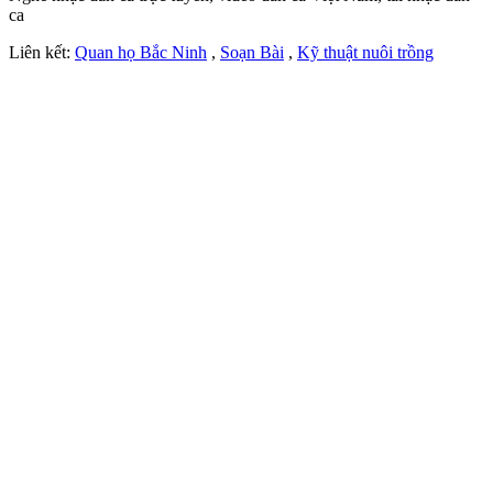
ca
Liên kết:
Quan họ Bắc Ninh
,
Soạn Bài
,
Kỹ thuật nuôi trồng