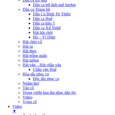
Dân ca trữ tình
Dân ca trữ tình quê hương
Dân ca Trung bộ
Dân Ca Bình Trị Thiên
Dân ca Huế
Dân ca khu 5
Dân ca Xứ Nghệ
Hát bài chòi
Hò – Ví Dặm
Hát chèo cổ
Hát ru
Hát then
Hát trống quân
Hát tuồng
Hát văn – Hát chầu văn
Chầu văn Huế
Hòa tấu nhạc cụ
Độc tấu nhạc cụ
Ngâm thơ
Tân cổ
Trong vườn hoa âm nhạc dân tộc
Video
Vọng cổ
Video
▼