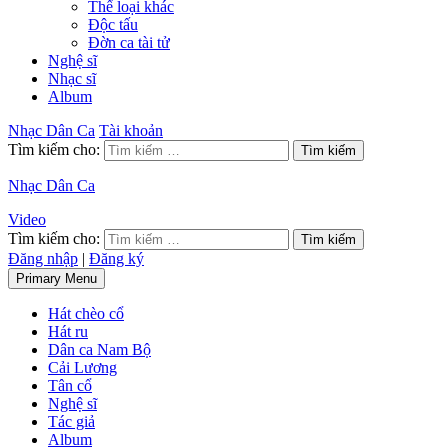
Thể loại khác
Độc tấu
Đờn ca tài tử
Nghệ sĩ
Nhạc sĩ
Album
Nhạc Dân Ca
Tài khoản
Tìm kiếm cho:
Nhạc Dân Ca
Video
Tìm kiếm cho:
Đăng nhập
|
Đăng ký
Primary Menu
Hát chèo cổ
Hát ru
Dân ca Nam Bộ
Cải Lương
Tân cổ
Nghệ sĩ
Tác giả
Album