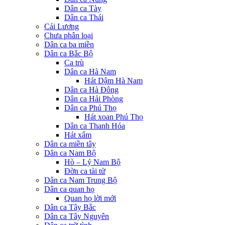
Dân ca Tày
Dân ca Thái
Cải Lương
Chưa phân loại
Dân ca ba miền
Dân ca Bắc Bộ
Ca trù
Dân ca Hà Nam
Hát Dậm Hà Nam
Dân ca Hà Đông
Dân ca Hải Phòng
Dân ca Phú Thọ
Hát xoan Phú Thọ
Dân ca Thanh Hóa
Hát xẩm
Dân ca miền tây
Dân ca Nam Bộ
Hò – Lý Nam Bộ
Đờn ca tài tử
Dân ca Nam Trung Bộ
Dân ca quan họ
Quan họ lời mới
Dân ca Tây Bắc
Dân ca Tây Nguyên