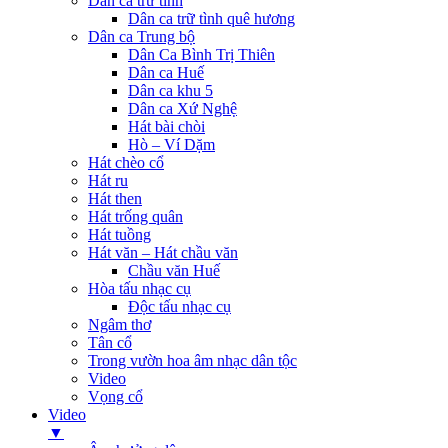
Dân ca trữ tình
Dân ca trữ tình quê hương
Dân ca Trung bộ
Dân Ca Bình Trị Thiên
Dân ca Huế
Dân ca khu 5
Dân ca Xứ Nghệ
Hát bài chòi
Hò – Ví Dặm
Hát chèo cổ
Hát ru
Hát then
Hát trống quân
Hát tuồng
Hát văn – Hát chầu văn
Chầu văn Huế
Hòa tấu nhạc cụ
Độc tấu nhạc cụ
Ngâm thơ
Tân cổ
Trong vườn hoa âm nhạc dân tộc
Video
Vọng cổ
Video
▼