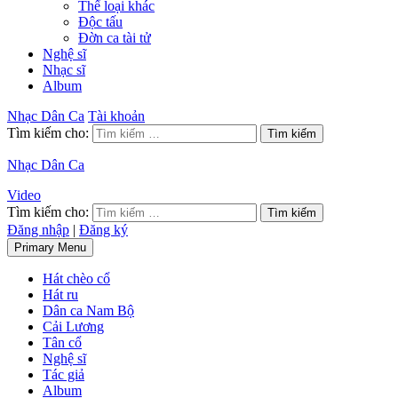
Thể loại khác
Độc tấu
Đờn ca tài tử
Nghệ sĩ
Nhạc sĩ
Album
Nhạc Dân Ca
Tài khoản
Tìm kiếm cho:
Nhạc Dân Ca
Video
Tìm kiếm cho:
Đăng nhập
|
Đăng ký
Primary Menu
Hát chèo cổ
Hát ru
Dân ca Nam Bộ
Cải Lương
Tân cổ
Nghệ sĩ
Tác giả
Album