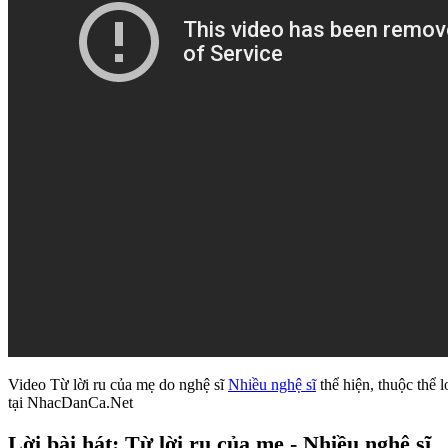
Video Từ lời ru của mẹ do nghệ sĩ
Nhiều nghệ sĩ
thể hiện, thuộc thể 
tại NhacDanCa.Net
Lời bài hát: Từ lời ru của mẹ - Nhiều nghệ sĩ