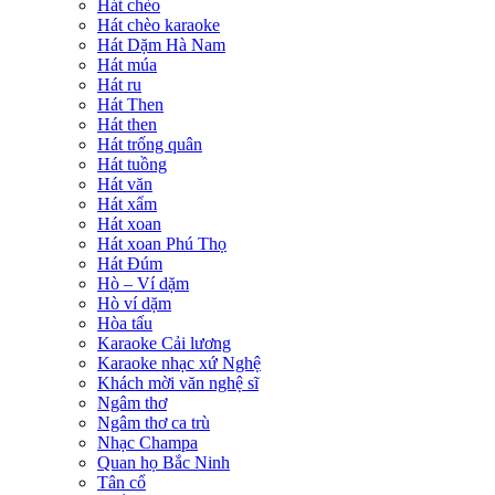
Hát chèo
Hát chèo karaoke
Hát Dặm Hà Nam
Hát múa
Hát ru
Hát Then
Hát then
Hát trống quân
Hát tuồng
Hát văn
Hát xẩm
Hát xoan
Hát xoan Phú Thọ
Hát Đúm
Hò – Ví dặm
Hò ví dặm
Hòa tấu
Karaoke Cải lương
Karaoke nhạc xứ Nghệ
Khách mời văn nghệ sĩ
Ngâm thơ
Ngâm thơ ca trù
Nhạc Champa
Quan họ Bắc Ninh
Tân cổ