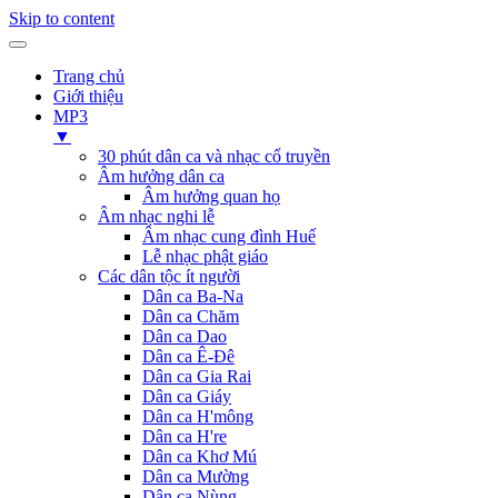
Skip to content
Trang chủ
Giới thiệu
MP3
▼
30 phút dân ca và nhạc cổ truyền
Âm hưởng dân ca
Âm hưởng quan họ
Âm nhạc nghi lễ
Âm nhạc cung đình Huế
Lễ nhạc phật giáo
Các dân tộc ít người
Dân ca Ba-Na
Dân ca Chăm
Dân ca Dao
Dân ca Ê-Đê
Dân ca Gia Rai
Dân ca Giáy
Dân ca H'mông
Dân ca H're
Dân ca Khơ Mú
Dân ca Mường
Dân ca Nùng