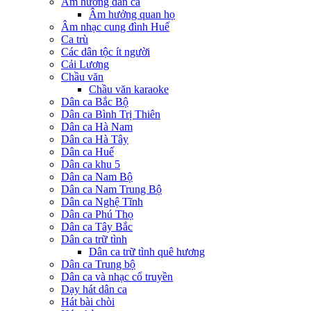
Âm hưởng dân ca
Âm hưởng quan họ
Âm nhạc cung đình Huế
Ca trù
Các dân tộc ít người
Cải Lương
Chầu văn
Chầu văn karaoke
Dân ca Bắc Bộ
Dân ca Bình Trị Thiên
Dân ca Hà Nam
Dân ca Hà Tây
Dân ca Huế
Dân ca khu 5
Dân ca Nam Bộ
Dân ca Nam Trung Bộ
Dân ca Nghệ Tĩnh
Dân ca Phú Thọ
Dân ca Tây Bắc
Dân ca trữ tình
Dân ca trữ tình quê hương
Dân ca Trung bộ
Dân ca và nhạc cổ truyền
Dạy hát dân ca
Hát bài chòi