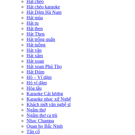
Hát chèo
Hát chèo karaoke
Hát Dặm Hà Nam
Hát múa
Hát ru
Hát then
Hát Then
Hát trống quân
Hát tuồng
Hát văn
Hát xẩm
Hát xoan
Hát xoan Phú Thọ
Hát Đúm
Hò – Ví dặm
Hò ví dặm
Hòa tấu
Karaoke Cải lương
Karaoke nhạc xứ Nghệ
Khách mời văn nghệ sĩ
Ngâm thơ
Ngâm thơ ca trù
Nhạc Champa
Quan họ Bắc Ninh
Tân cổ