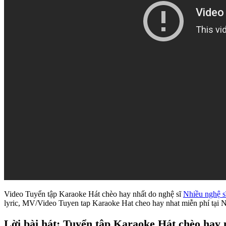
Video Tuyển tập Karaoke Hát chèo hay nhất do nghệ sĩ
Nhiều nghệ s
lyric, MV/Video Tuyen tap Karaoke Hat cheo hay nhat miễn phí tại
Lời bài hát: Tuyển tập Karaoke Hát chèo hay n