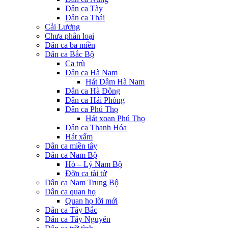
Dân ca Tày
Dân ca Thái
Cải Lương
Chưa phân loại
Dân ca ba miền
Dân ca Bắc Bộ
Ca trù
Dân ca Hà Nam
Hát Dậm Hà Nam
Dân ca Hà Đông
Dân ca Hải Phòng
Dân ca Phú Thọ
Hát xoan Phú Thọ
Dân ca Thanh Hóa
Hát xẩm
Dân ca miền tây
Dân ca Nam Bộ
Hò – Lý Nam Bộ
Đờn ca tài tử
Dân ca Nam Trung Bộ
Dân ca quan họ
Quan họ lời mới
Dân ca Tây Bắc
Dân ca Tây Nguyên