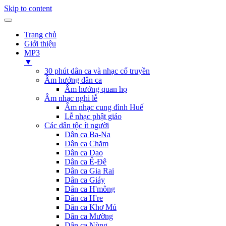
Skip to content
Trang chủ
Giới thiệu
MP3
▼
30 phút dân ca và nhạc cổ truyền
Âm hưởng dân ca
Âm hưởng quan họ
Âm nhạc nghi lễ
Âm nhạc cung đình Huế
Lễ nhạc phật giáo
Các dân tộc ít người
Dân ca Ba-Na
Dân ca Chăm
Dân ca Dao
Dân ca Ê-Đê
Dân ca Gia Rai
Dân ca Giáy
Dân ca H'mông
Dân ca H're
Dân ca Khơ Mú
Dân ca Mường
Dân ca Nùng