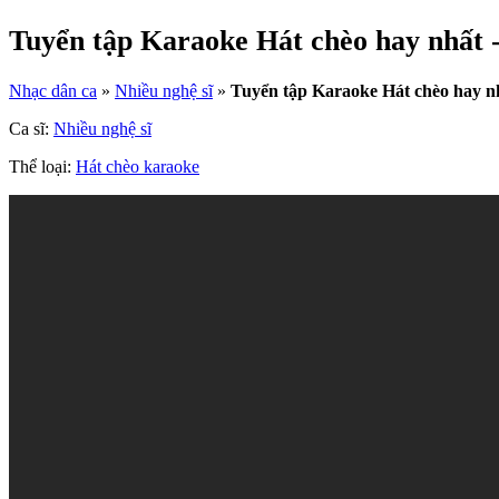
Tuyển tập Karaoke Hát chèo hay nhất -
Nhạc dân ca
»
Nhiều nghệ sĩ
»
Tuyển tập Karaoke Hát chèo hay n
Ca sĩ:
Nhiều nghệ sĩ
Thể loại:
Hát chèo karaoke