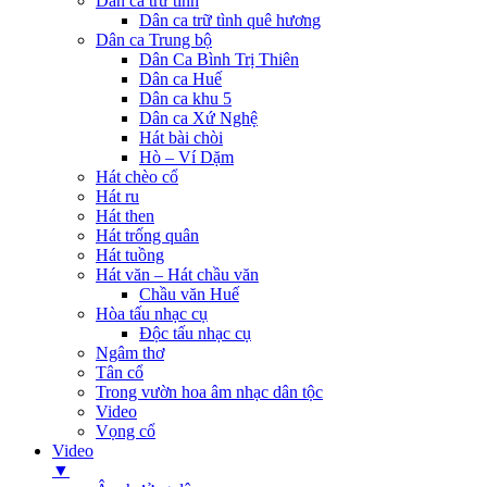
Dân ca trữ tình
Dân ca trữ tình quê hương
Dân ca Trung bộ
Dân Ca Bình Trị Thiên
Dân ca Huế
Dân ca khu 5
Dân ca Xứ Nghệ
Hát bài chòi
Hò – Ví Dặm
Hát chèo cổ
Hát ru
Hát then
Hát trống quân
Hát tuồng
Hát văn – Hát chầu văn
Chầu văn Huế
Hòa tấu nhạc cụ
Độc tấu nhạc cụ
Ngâm thơ
Tân cổ
Trong vườn hoa âm nhạc dân tộc
Video
Vọng cổ
Video
▼