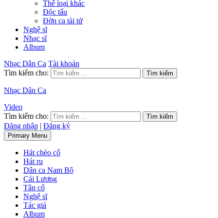
Thể loại khác
Độc tấu
Đờn ca tài tử
Nghệ sĩ
Nhạc sĩ
Album
Nhạc Dân Ca
Tài khoản
Tìm kiếm cho:
Nhạc Dân Ca
Video
Tìm kiếm cho:
Đăng nhập
|
Đăng ký
Primary Menu
Hát chèo cổ
Hát ru
Dân ca Nam Bộ
Cải Lương
Tân cổ
Nghệ sĩ
Tác giả
Album