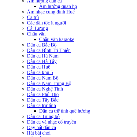
Âm hưởng dân ca
Âm hưởng quan họ
Âm nhạc cung đình Huế
Ca trù
Các dân tộc ít người
Cải Lương
Chầu văn
Chầu văn karaoke
Dân ca Bắc Bộ
Dân ca Bình Trị Thiên
Dân ca Hà Nam
Dân ca Hà Tây
Dân ca Huế
Dân ca khu 5
Dân ca Nam Bộ
Dân ca Nam Trung Bộ
Dân ca Nghệ Tĩnh
Dân ca Phú Thọ
Dân ca Tây Bắc
Dân ca trữ tình
Dân ca trữ tình quê hương
Dân ca Trung bộ
Dân ca và nhạc cổ truyền
Dạy hát dân ca
Hát bài chòi