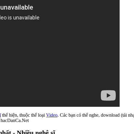
ĩ
thể hiện, thuộc thể loại
Video
. Các bạn có thể nghe, download (tải nh
 NhacDanCa.Net
hất - Nhiều nghệ sĩ