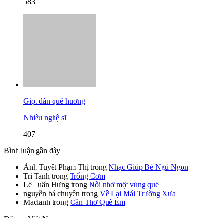
583
Giọt đàn quê hương
Nhiều nghệ sĩ
407
Bình luận gần đây
Ánh Tuyết Phạm Thị
trong
Nhạc Giúp Bé Ngủ Ngon
Tri Tanh
trong
Trống Cơm
Lê Tuấn Hưng
trong
Nỗi nhớ một vùng quê
nguyễn bá chuyên
trong
Về Lại Mái Trường Xưa
Maclanh
trong
Cần Thơ Quê Em