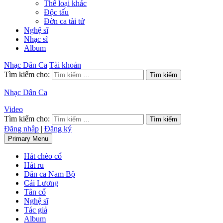
Thể loại khác
Độc tấu
Đờn ca tài tử
Nghệ sĩ
Nhạc sĩ
Album
Nhạc Dân Ca
Tài khoản
Tìm kiếm cho:
Nhạc Dân Ca
Video
Tìm kiếm cho:
Đăng nhập
|
Đăng ký
Primary Menu
Hát chèo cổ
Hát ru
Dân ca Nam Bộ
Cải Lương
Tân cổ
Nghệ sĩ
Tác giả
Album