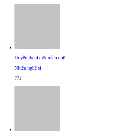
Huyền thoại một miền quê
Nhiều nghệ sĩ
772