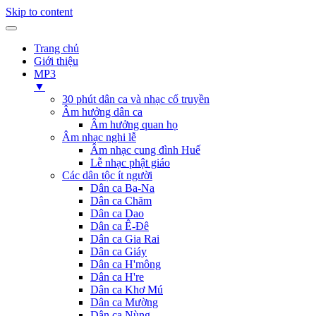
Skip to content
Trang chủ
Giới thiệu
MP3
▼
30 phút dân ca và nhạc cổ truyền
Âm hưởng dân ca
Âm hưởng quan họ
Âm nhạc nghi lễ
Âm nhạc cung đình Huế
Lễ nhạc phật giáo
Các dân tộc ít người
Dân ca Ba-Na
Dân ca Chăm
Dân ca Dao
Dân ca Ê-Đê
Dân ca Gia Rai
Dân ca Giáy
Dân ca H'mông
Dân ca H're
Dân ca Khơ Mú
Dân ca Mường
Dân ca Nùng