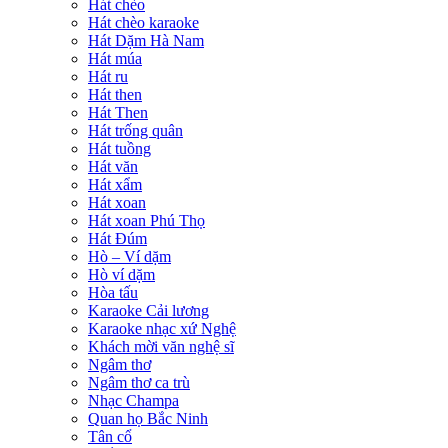
Hát chèo
Hát chèo karaoke
Hát Dặm Hà Nam
Hát múa
Hát ru
Hát then
Hát Then
Hát trống quân
Hát tuồng
Hát văn
Hát xẩm
Hát xoan
Hát xoan Phú Thọ
Hát Đúm
Hò – Ví dặm
Hò ví dặm
Hòa tấu
Karaoke Cải lương
Karaoke nhạc xứ Nghệ
Khách mời văn nghệ sĩ
Ngâm thơ
Ngâm thơ ca trù
Nhạc Champa
Quan họ Bắc Ninh
Tân cổ