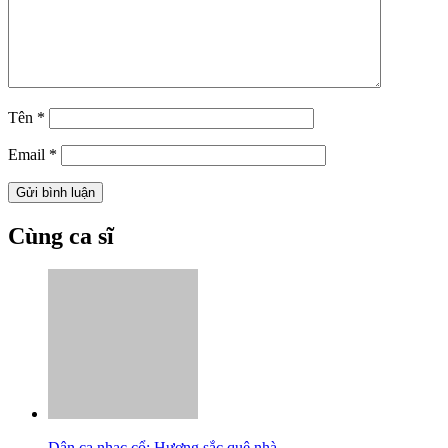
Tên
*
Email
*
Cùng ca sĩ
Dân ca nhạc cổ: Hương sắc quê nhà