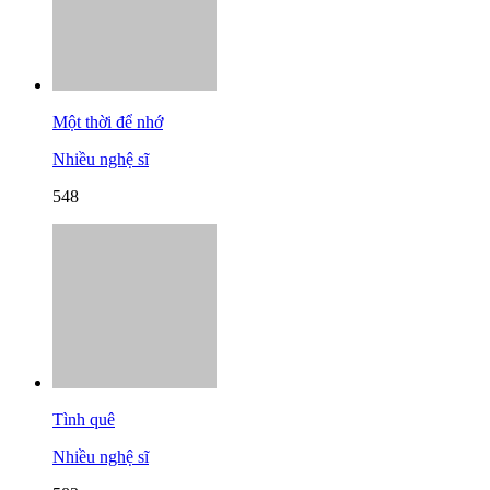
Một thời để nhớ
Nhiều nghệ sĩ
548
Tình quê
Nhiều nghệ sĩ