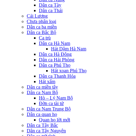
Dân ca Tày
Dân ca Thái
Cải Lương
Chưa phân loại
Dân ca ba miền
Dân ca Bắc Bộ
Ca trù
Dân ca Hà Nam
Hát Dậm Hà Nam
Dân ca Hà Đông
Dân ca Hải Phòng
Dân ca Phú Thọ
Hát xoan Phú Thọ
Dân ca Thanh Hóa
Hát xẩm
Dân ca miền tây
Dân ca Nam Bộ
Hò – Lý Nam Bộ
Đờn ca tài tử
Dân ca Nam Trung Bộ
Dân ca quan họ
Quan họ lời mới
Dân ca Tây Bắc
Dân ca Tây Nguyên