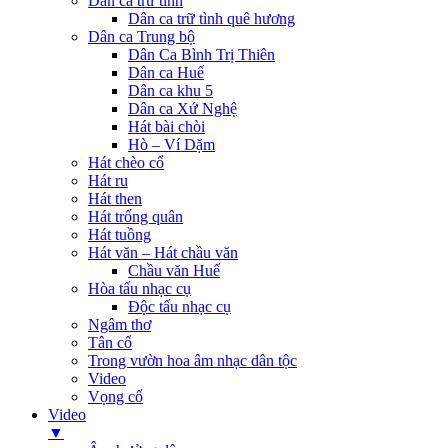
Dân ca trữ tình
Dân ca trữ tình quê hương
Dân ca Trung bộ
Dân Ca Bình Trị Thiên
Dân ca Huế
Dân ca khu 5
Dân ca Xứ Nghệ
Hát bài chòi
Hò – Ví Dặm
Hát chèo cổ
Hát ru
Hát then
Hát trống quân
Hát tuồng
Hát văn – Hát chầu văn
Chầu văn Huế
Hòa tấu nhạc cụ
Độc tấu nhạc cụ
Ngâm thơ
Tân cổ
Trong vườn hoa âm nhạc dân tộc
Video
Vọng cổ
Video
▼