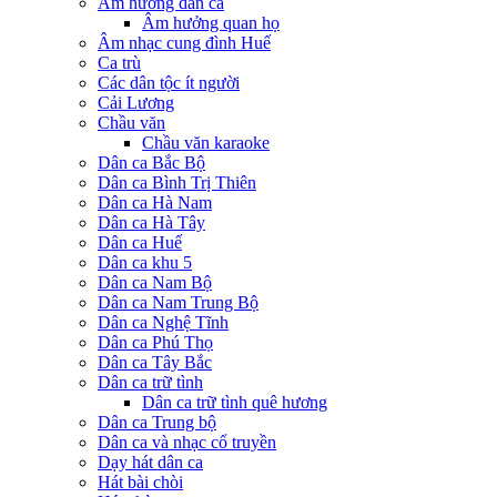
Âm hưởng dân ca
Âm hưởng quan họ
Âm nhạc cung đình Huế
Ca trù
Các dân tộc ít người
Cải Lương
Chầu văn
Chầu văn karaoke
Dân ca Bắc Bộ
Dân ca Bình Trị Thiên
Dân ca Hà Nam
Dân ca Hà Tây
Dân ca Huế
Dân ca khu 5
Dân ca Nam Bộ
Dân ca Nam Trung Bộ
Dân ca Nghệ Tĩnh
Dân ca Phú Thọ
Dân ca Tây Bắc
Dân ca trữ tình
Dân ca trữ tình quê hương
Dân ca Trung bộ
Dân ca và nhạc cổ truyền
Dạy hát dân ca
Hát bài chòi