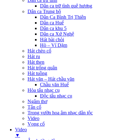
Dân ca trữ tình
Dân ca trữ tình quê hương
Dân ca Trung bộ
Dân Ca Bình Trị Thiên
Dân ca Huế
Dân ca khu 5
Dân ca Xứ Nghệ
Hát bài chòi
Hò – Ví Dặm
Hát chèo cổ
Hát ru
Hát then
Hát trống quân
Hát tuồng
Hát văn – Hát chầu văn
Chầu văn Huế
Hòa tấu nhạc cụ
Độc tấu nhạc cụ
Ngâm thơ
Tân cổ
Trong vườn hoa âm nhạc dân tộc
Video
Vọng cổ
Video
▼