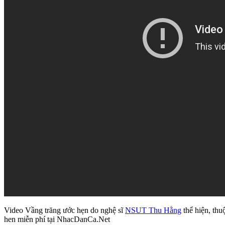
Video Vầng trăng ước hẹn do nghệ sĩ
NSUT Thu Hằng
thể hiện, thu
hen miễn phí tại NhacDanCa.Net