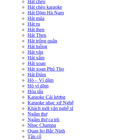
Hát chèo
Hát chèo karaoke
Hát Dặm Hà Nam
Hát múa
Hát ru
Hát then
Hát Then
Hát trống quân
Hát tuồng
Hát văn
Hát xẩm
Hát xoan
Hát xoan Phú Thọ
Hát Đúm
Hò – Ví dặm
Hò ví dặm
Hòa tấu
Karaoke Cải lương
Karaoke nhạc xứ Nghệ
Khách mời văn nghệ sĩ
Ngâm thơ
Ngâm thơ ca trù
Nhạc Champa
Quan họ Bắc Ninh
Tân cổ