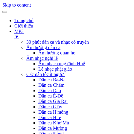
Skip to content
Trang chủ
Giới thiệu
MP3
▼
30 phút dân ca và nhạc cổ truyền
Âm hưởng dân ca
Âm hưởng quan họ
Âm nhạc nghi lễ
Âm nhạc cung đình Huế
Lễ nhạc phật giáo
Các dân tộc ít người
Dân ca Ba-Na
Dân ca Chăm
Dân ca Dao
Dân ca Ê-Đê
Dân ca Gia Rai
Dân ca Giáy
Dân ca H'mông
Dân ca H're
Dân ca Khơ Mú
Dân ca Mường
Dân ca Nùng