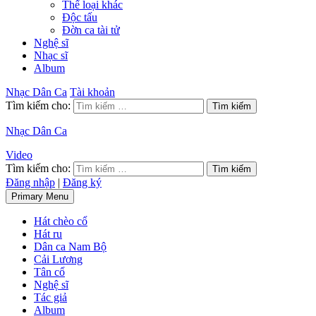
Thể loại khác
Độc tấu
Đờn ca tài tử
Nghệ sĩ
Nhạc sĩ
Album
Nhạc Dân Ca
Tài khoản
Tìm kiếm cho:
Nhạc Dân Ca
Video
Tìm kiếm cho:
Đăng nhập
|
Đăng ký
Primary Menu
Hát chèo cổ
Hát ru
Dân ca Nam Bộ
Cải Lương
Tân cổ
Nghệ sĩ
Tác giả
Album