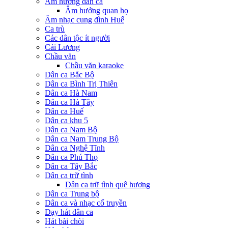
Âm hưởng dân ca
Âm hưởng quan họ
Âm nhạc cung đình Huế
Ca trù
Các dân tộc ít người
Cải Lương
Chầu văn
Chầu văn karaoke
Dân ca Bắc Bộ
Dân ca Bình Trị Thiên
Dân ca Hà Nam
Dân ca Hà Tây
Dân ca Huế
Dân ca khu 5
Dân ca Nam Bộ
Dân ca Nam Trung Bộ
Dân ca Nghệ Tĩnh
Dân ca Phú Thọ
Dân ca Tây Bắc
Dân ca trữ tình
Dân ca trữ tình quê hương
Dân ca Trung bộ
Dân ca và nhạc cổ truyền
Dạy hát dân ca
Hát bài chòi