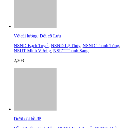
Vở cải lương: Đời cô Lựu
NSND Bạch Tuyết
,
NSND Lệ Thủy
,
NSND Thanh Tòng
,
NSƯT Minh Vương
,
NSƯT Thanh Sang
2,303
Dưới cội bồ đề