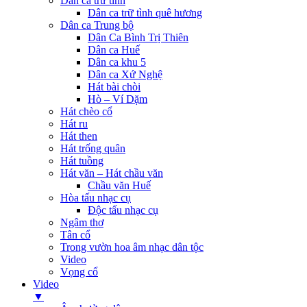
Dân ca trữ tình
Dân ca trữ tình quê hương
Dân ca Trung bộ
Dân Ca Bình Trị Thiên
Dân ca Huế
Dân ca khu 5
Dân ca Xứ Nghệ
Hát bài chòi
Hò – Ví Dặm
Hát chèo cổ
Hát ru
Hát then
Hát trống quân
Hát tuồng
Hát văn – Hát chầu văn
Chầu văn Huế
Hòa tấu nhạc cụ
Độc tấu nhạc cụ
Ngâm thơ
Tân cổ
Trong vườn hoa âm nhạc dân tộc
Video
Vọng cổ
Video
▼