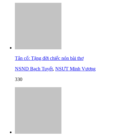
Tân cổ: Tặng đời chiếc nón bài thơ
NSND Bạch Tuyết
,
NSƯT Minh Vương
330