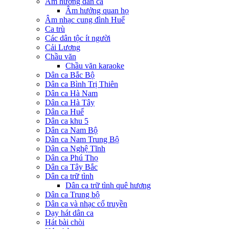
Âm hưởng dân ca
Âm hưởng quan họ
Âm nhạc cung đình Huế
Ca trù
Các dân tộc ít người
Cải Lương
Chầu văn
Chầu văn karaoke
Dân ca Bắc Bộ
Dân ca Bình Trị Thiên
Dân ca Hà Nam
Dân ca Hà Tây
Dân ca Huế
Dân ca khu 5
Dân ca Nam Bộ
Dân ca Nam Trung Bộ
Dân ca Nghệ Tĩnh
Dân ca Phú Thọ
Dân ca Tây Bắc
Dân ca trữ tình
Dân ca trữ tình quê hương
Dân ca Trung bộ
Dân ca và nhạc cổ truyền
Dạy hát dân ca
Hát bài chòi