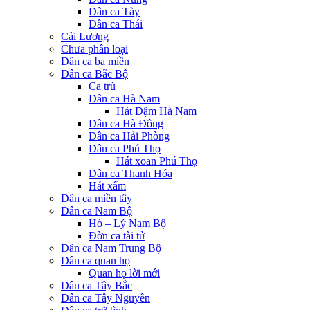
Dân ca Tày
Dân ca Thái
Cải Lương
Chưa phân loại
Dân ca ba miền
Dân ca Bắc Bộ
Ca trù
Dân ca Hà Nam
Hát Dậm Hà Nam
Dân ca Hà Đông
Dân ca Hải Phòng
Dân ca Phú Thọ
Hát xoan Phú Thọ
Dân ca Thanh Hóa
Hát xẩm
Dân ca miền tây
Dân ca Nam Bộ
Hò – Lý Nam Bộ
Đờn ca tài tử
Dân ca Nam Trung Bộ
Dân ca quan họ
Quan họ lời mới
Dân ca Tây Bắc
Dân ca Tây Nguyên