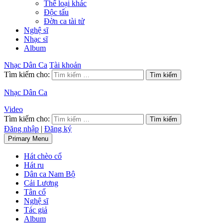
Thể loại khác
Độc tấu
Đờn ca tài tử
Nghệ sĩ
Nhạc sĩ
Album
Nhạc Dân Ca
Tài khoản
Tìm kiếm cho:
Nhạc Dân Ca
Video
Tìm kiếm cho:
Đăng nhập
|
Đăng ký
Primary Menu
Hát chèo cổ
Hát ru
Dân ca Nam Bộ
Cải Lương
Tân cổ
Nghệ sĩ
Tác giả
Album