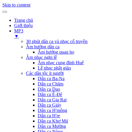
Skip to content
Trang chủ
Giới thiệu
MP3
▼
30 phút dân ca và nhạc cổ truyền
Âm hưởng dân ca
Âm hưởng quan họ
Âm nhạc nghi lễ
Âm nhạc cung đình Huế
Lễ nhạc phật giáo
Các dân tộc ít người
Dân ca Ba-Na
Dân ca Chăm
Dân ca Dao
Dân ca Ê-Đê
Dân ca Gia Rai
Dân ca Giáy
Dân ca H'mông
Dân ca H're
Dân ca Khơ Mú
Dân ca Mường
Dân ca Nùng