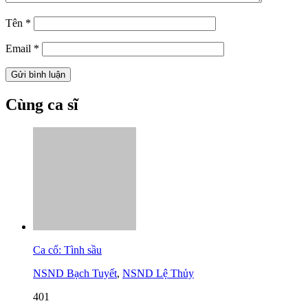
Tên
*
Email
*
Cùng ca sĩ
Ca cổ: Tình sầu
NSND Bạch Tuyết
,
NSND Lệ Thủy
401