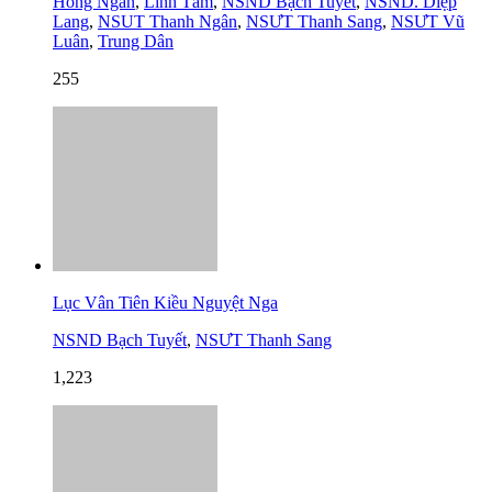
Hồng Ngân
,
Linh Tâm
,
NSND Bạch Tuyết
,
NSND. Diệp
Lang
,
NSUT Thanh Ngân
,
NSƯT Thanh Sang
,
NSƯT Vũ
Luân
,
Trung Dân
255
Lục Vân Tiên Kiều Nguyệt Nga
NSND Bạch Tuyết
,
NSƯT Thanh Sang
1,223