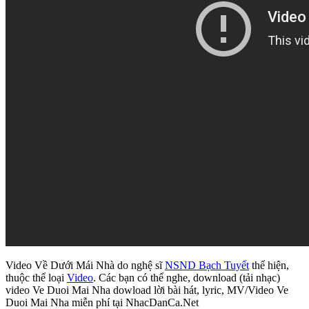
Video Về Dưới Mái Nhà do nghệ sĩ
NSND Bạch Tuyết
thể hiện,
thuộc thể loại
Video
. Các bạn có thể nghe, download (tải nhạc)
video Ve Duoi Mai Nha dowload lời bài hát, lyric, MV/Video Ve
Duoi Mai Nha miễn phí tại NhacDanCa.Net