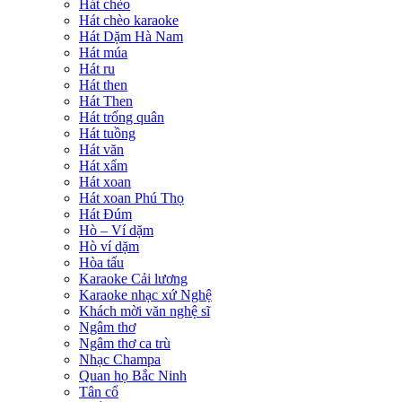
Hát chèo
Hát chèo karaoke
Hát Dặm Hà Nam
Hát múa
Hát ru
Hát then
Hát Then
Hát trống quân
Hát tuồng
Hát văn
Hát xẩm
Hát xoan
Hát xoan Phú Thọ
Hát Đúm
Hò – Ví dặm
Hò ví dặm
Hòa tấu
Karaoke Cải lương
Karaoke nhạc xứ Nghệ
Khách mời văn nghệ sĩ
Ngâm thơ
Ngâm thơ ca trù
Nhạc Champa
Quan họ Bắc Ninh
Tân cổ