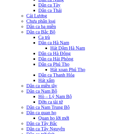
Dân ca Tày
Dân ca Thái
Cải Lương
Chưa phân loại
Dân ca ba miền
Dân ca Bắc Bộ
Ca trù
Dân ca Hà Nam
Hát Dậm Hà Nam
Dân ca Hà Đông
Dân ca Hải Phòng
Dân ca Phú Thọ
Hát xoan Phú Thọ
Dân ca Thanh Hóa
Hát xẩm
Dân ca miền tây
Dân ca Nam Bộ
Hò – Lý Nam Bộ
Đờn ca tài tử
Dân ca Nam Trung Bộ
Dân ca quan họ
Quan họ lời mới
Dân ca Tây Bắc
Dân ca Tây Nguyên