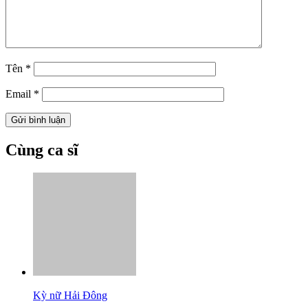
Tên
*
Email
*
Cùng ca sĩ
Kỳ nữ Hải Đông