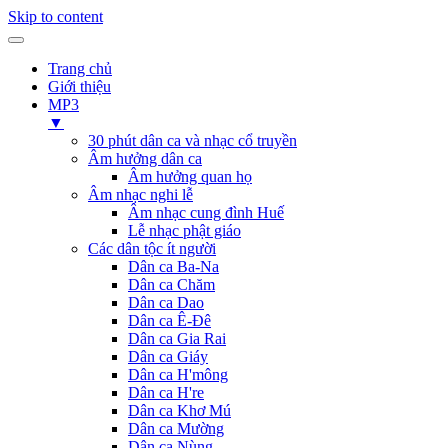
Skip to content
Trang chủ
Giới thiệu
MP3
▼
30 phút dân ca và nhạc cổ truyền
Âm hưởng dân ca
Âm hưởng quan họ
Âm nhạc nghi lễ
Âm nhạc cung đình Huế
Lễ nhạc phật giáo
Các dân tộc ít người
Dân ca Ba-Na
Dân ca Chăm
Dân ca Dao
Dân ca Ê-Đê
Dân ca Gia Rai
Dân ca Giáy
Dân ca H'mông
Dân ca H're
Dân ca Khơ Mú
Dân ca Mường
Dân ca Nùng