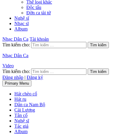
Thể loại khác
Độc tấu
Đờn ca tài tử
Nghệ sĩ
Nhạc sĩ
Album
Nhạc Dân Ca
Tài khoản
Tìm kiếm cho:
Nhạc Dân Ca
Video
Tìm kiếm cho:
Đăng nhập
|
Đăng ký
Primary Menu
Hát chèo cổ
Hát ru
Dân ca Nam Bộ
Cải Lương
Tân cổ
Nghệ sĩ
Tác giả
Album