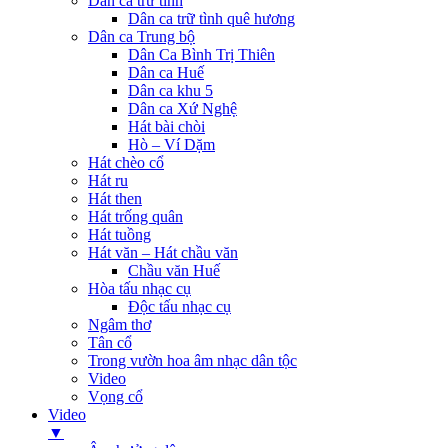
Dân ca trữ tình
Dân ca trữ tình quê hương
Dân ca Trung bộ
Dân Ca Bình Trị Thiên
Dân ca Huế
Dân ca khu 5
Dân ca Xứ Nghệ
Hát bài chòi
Hò – Ví Dặm
Hát chèo cổ
Hát ru
Hát then
Hát trống quân
Hát tuồng
Hát văn – Hát chầu văn
Chầu văn Huế
Hòa tấu nhạc cụ
Độc tấu nhạc cụ
Ngâm thơ
Tân cổ
Trong vườn hoa âm nhạc dân tộc
Video
Vọng cổ
Video
▼