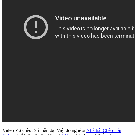
Video Vở chèo: Sứ thần đại Việt do nghệ sĩ
Nhà hát Chèo Hải