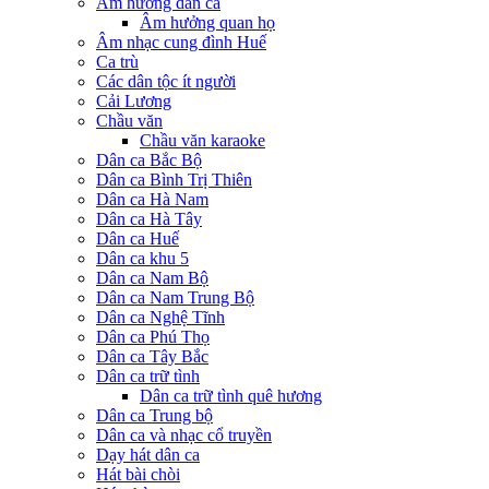
Âm hưởng dân ca
Âm hưởng quan họ
Âm nhạc cung đình Huế
Ca trù
Các dân tộc ít người
Cải Lương
Chầu văn
Chầu văn karaoke
Dân ca Bắc Bộ
Dân ca Bình Trị Thiên
Dân ca Hà Nam
Dân ca Hà Tây
Dân ca Huế
Dân ca khu 5
Dân ca Nam Bộ
Dân ca Nam Trung Bộ
Dân ca Nghệ Tĩnh
Dân ca Phú Thọ
Dân ca Tây Bắc
Dân ca trữ tình
Dân ca trữ tình quê hương
Dân ca Trung bộ
Dân ca và nhạc cổ truyền
Dạy hát dân ca
Hát bài chòi