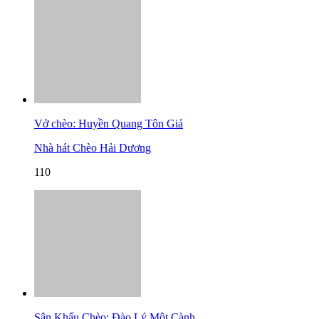
Vở chèo: Huyền Quang Tôn Giả
Nhà hát Chèo Hải Dương
110
Sân Khấu Chèo: Đào Lý Một Cành