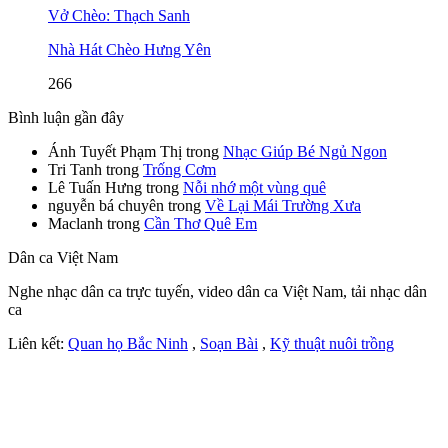
Vở Chèo: Thạch Sanh
Nhà Hát Chèo Hưng Yên
266
Bình luận gần đây
Ánh Tuyết Phạm Thị
trong
Nhạc Giúp Bé Ngủ Ngon
Tri Tanh
trong
Trống Cơm
Lê Tuấn Hưng
trong
Nỗi nhớ một vùng quê
nguyễn bá chuyên
trong
Về Lại Mái Trường Xưa
Maclanh
trong
Cần Thơ Quê Em
Dân ca Việt Nam
Nghe nhạc dân ca trực tuyến, video dân ca Việt Nam, tải nhạc dân
ca
Liên kết:
Quan họ Bắc Ninh
,
Soạn Bài
,
Kỹ thuật nuôi trồng