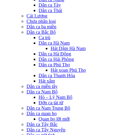
Dân ca Tày
Dân ca Thái
Cải Lương
Chưa phân loại
Dân ca ba miền
Dân ca Bắc Bộ
Ca trù
Dân ca Hà Nam
Hát Dậm Hà Nam
Dân ca Hà Đông
Dân ca Hải Phòng
Dân ca Phú Thọ
Hát xoan Phú Thọ
Dân ca Thanh Hóa
Hát xẩm
Dân ca miền tây
Dân ca Nam Bộ
Hò – Lý Nam Bộ
Đờn ca tài tử
Dân ca Nam Trung Bộ
Dân ca quan họ
Quan họ lời mới
Dân ca Tây Bắc
Dân ca Tây Nguyên