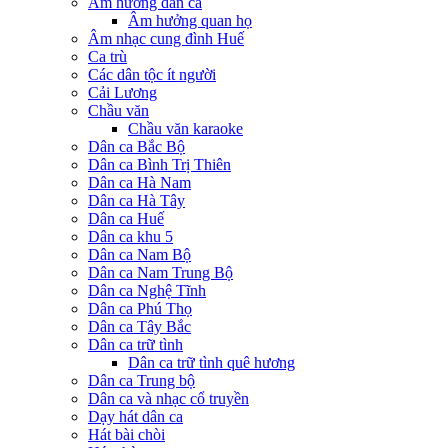
Âm hưởng dân ca
Âm hưởng quan họ
Âm nhạc cung đình Huế
Ca trù
Các dân tộc ít người
Cải Lương
Chầu văn
Chầu văn karaoke
Dân ca Bắc Bộ
Dân ca Bình Trị Thiên
Dân ca Hà Nam
Dân ca Hà Tây
Dân ca Huế
Dân ca khu 5
Dân ca Nam Bộ
Dân ca Nam Trung Bộ
Dân ca Nghệ Tĩnh
Dân ca Phú Thọ
Dân ca Tây Bắc
Dân ca trữ tình
Dân ca trữ tình quê hương
Dân ca Trung bộ
Dân ca và nhạc cổ truyền
Dạy hát dân ca
Hát bài chòi