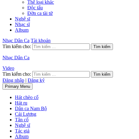
Thể loại khác
Độc tấu
Đờn ca tài tử
Nghệ sĩ
Nhạc sĩ
Album
Nhạc Dân Ca
Tài khoản
Tìm kiếm cho:
Nhạc Dân Ca
Video
Tìm kiếm cho:
Đăng nhập
|
Đăng ký
Primary Menu
Hát chèo cổ
Hát ru
Dân ca Nam Bộ
Cải Lương
Tân cổ
Nghệ sĩ
Tác giả
Album