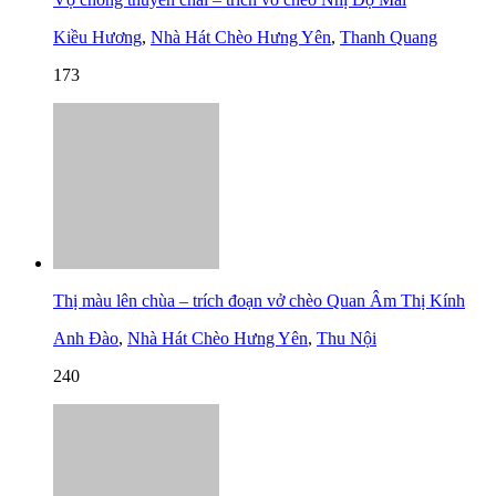
Kiều Hương
,
Nhà Hát Chèo Hưng Yên
,
Thanh Quang
173
Thị màu lên chùa – trích đoạn vở chèo Quan Âm Thị Kính
Anh Đào
,
Nhà Hát Chèo Hưng Yên
,
Thu Nội
240