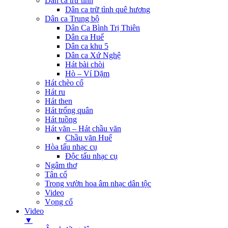
Dân ca trữ tình
Dân ca trữ tình quê hương
Dân ca Trung bộ
Dân Ca Bình Trị Thiên
Dân ca Huế
Dân ca khu 5
Dân ca Xứ Nghệ
Hát bài chòi
Hò – Ví Dặm
Hát chèo cổ
Hát ru
Hát then
Hát trống quân
Hát tuồng
Hát văn – Hát chầu văn
Chầu văn Huế
Hòa tấu nhạc cụ
Độc tấu nhạc cụ
Ngâm thơ
Tân cổ
Trong vườn hoa âm nhạc dân tộc
Video
Vọng cổ
Video
▼