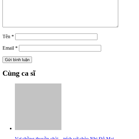
Tên
*
Email
*
Cùng ca sĩ
Vợ chồng thuyền chài – trích vở chèo Nhị Độ Mai