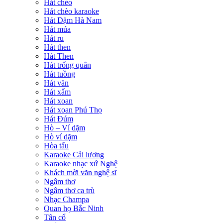
Hát chèo
Hát chèo karaoke
Hát Dặm Hà Nam
Hát múa
Hát ru
Hát then
Hát Then
Hát trống quân
Hát tuồng
Hát văn
Hát xẩm
Hát xoan
Hát xoan Phú Thọ
Hát Đúm
Hò – Ví dặm
Hò ví dặm
Hòa tấu
Karaoke Cải lương
Karaoke nhạc xứ Nghệ
Khách mời văn nghệ sĩ
Ngâm thơ
Ngâm thơ ca trù
Nhạc Champa
Quan họ Bắc Ninh
Tân cổ