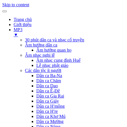
Skip to content
Trang chủ
Giới thiệu
MP3
▼
30 phút dân ca và nhạc cổ truyền
Âm hưởng dân ca
Âm hưởng quan họ
Âm nhạc nghi lễ
Âm nhạc cung đình Huế
Lễ nhạc phật giáo
Các dân tộc ít người
Dân ca Ba-Na
Dân ca Chăm
Dân ca Dao
Dân ca Ê-Đê
Dân ca Gia Rai
Dân ca Giáy
Dân ca H'mông
Dân ca H're
Dân ca Khơ Mú
Dân ca Mường
Dân ca Nùng