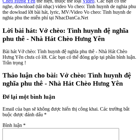
Chèo Hưng Yên
thể hiện, thuộc thể loại
Video
. Các bạn có thể
nghe, download (tải nhạc) video Vo cheo: Tinh huynh de nghia phu
the dowload lời bài hát, lyric, MV/Video Vo cheo: Tinh huynh de
nghia phu the miễn phí tại NhacDanCa.Net
Lời bài hát: Vở chèo: Tình huynh đệ nghĩa
phu thê - Nhà Hát Chèo Hưng Yên
Bài hát Vở chèo: Tình huynh đệ nghĩa phu thê - Nhà Hát Chèo
Hưng Yên chưa có lời. Các bạn có thể đóng góp tại phần bình luận.
Trân trọng !
Thảo luận cho bài: Vở chèo: Tình huynh đệ
nghĩa phu thê - Nhà Hát Chèo Hưng Yên
Để lại một bình luận
Email của bạn sẽ không được hiển thị công khai.
Các trường bắt
buộc được đánh dấu
*
Bình luận
*