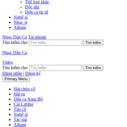
Thể loại khác
Độc tấu
Đờn ca tài tử
Nghệ sĩ
Nhạc sĩ
Album
Nhạc Dân Ca
Tài khoản
Tìm kiếm cho:
Nhạc Dân Ca
Video
Tìm kiếm cho:
Đăng nhập
|
Đăng ký
Primary Menu
Hát chèo cổ
Hát ru
Dân ca Nam Bộ
Cải Lương
Tân cổ
Nghệ sĩ
Tác giả
Album