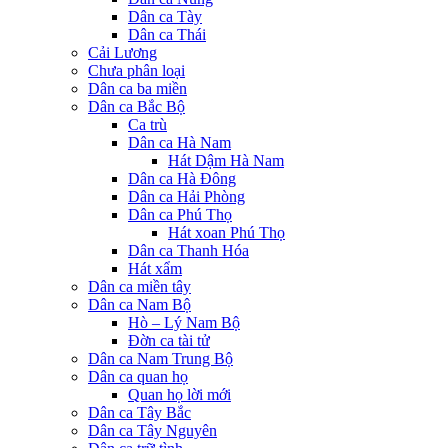
Dân ca Tày
Dân ca Thái
Cải Lương
Chưa phân loại
Dân ca ba miền
Dân ca Bắc Bộ
Ca trù
Dân ca Hà Nam
Hát Dậm Hà Nam
Dân ca Hà Đông
Dân ca Hải Phòng
Dân ca Phú Thọ
Hát xoan Phú Thọ
Dân ca Thanh Hóa
Hát xẩm
Dân ca miền tây
Dân ca Nam Bộ
Hò – Lý Nam Bộ
Đờn ca tài tử
Dân ca Nam Trung Bộ
Dân ca quan họ
Quan họ lời mới
Dân ca Tây Bắc
Dân ca Tây Nguyên