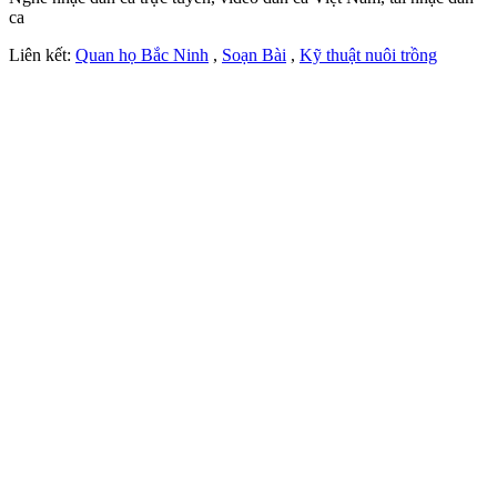
ca
Liên kết:
Quan họ Bắc Ninh
,
Soạn Bài
,
Kỹ thuật nuôi trồng