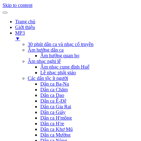
Skip to content
Trang chủ
Giới thiệu
MP3
▼
30 phút dân ca và nhạc cổ truyền
Âm hưởng dân ca
Âm hưởng quan họ
Âm nhạc nghi lễ
Âm nhạc cung đình Huế
Lễ nhạc phật giáo
Các dân tộc ít người
Dân ca Ba-Na
Dân ca Chăm
Dân ca Dao
Dân ca Ê-Đê
Dân ca Gia Rai
Dân ca Giáy
Dân ca H'mông
Dân ca H're
Dân ca Khơ Mú
Dân ca Mường
Dân ca Nùng