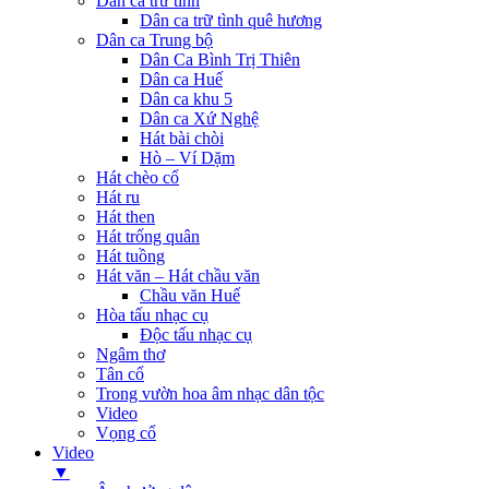
Dân ca trữ tình
Dân ca trữ tình quê hương
Dân ca Trung bộ
Dân Ca Bình Trị Thiên
Dân ca Huế
Dân ca khu 5
Dân ca Xứ Nghệ
Hát bài chòi
Hò – Ví Dặm
Hát chèo cổ
Hát ru
Hát then
Hát trống quân
Hát tuồng
Hát văn – Hát chầu văn
Chầu văn Huế
Hòa tấu nhạc cụ
Độc tấu nhạc cụ
Ngâm thơ
Tân cổ
Trong vườn hoa âm nhạc dân tộc
Video
Vọng cổ
Video
▼