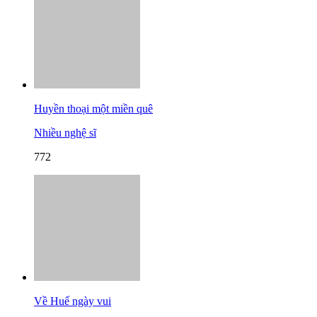
Huyền thoại một miền quê
Nhiều nghệ sĩ
772
Về Huế ngày vui