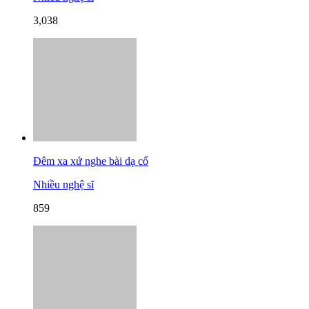
3,038
Đêm xa xứ nghe bài dạ cổ
Nhiều nghệ sĩ
859