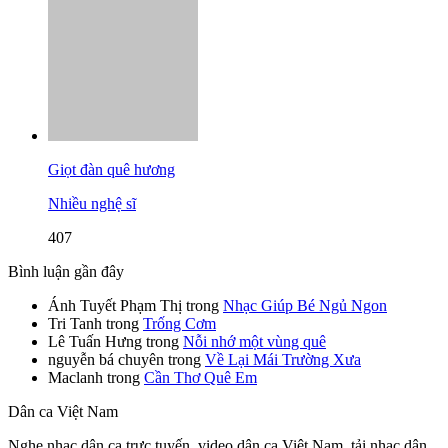
Giọt đàn quê hương
Nhiều nghệ sĩ
407
Bình luận gần đây
Ánh Tuyết Phạm Thị
trong
Nhạc Giúp Bé Ngủ Ngon
Tri Tanh
trong
Trống Cơm
Lê Tuấn Hưng
trong
Nỗi nhớ một vùng quê
nguyễn bá chuyên
trong
Về Lại Mái Trường Xưa
Maclanh
trong
Cần Thơ Quê Em
Dân ca Việt Nam
Nghe nhạc dân ca trực tuyến, video dân ca Việt Nam, tải nhạc dân