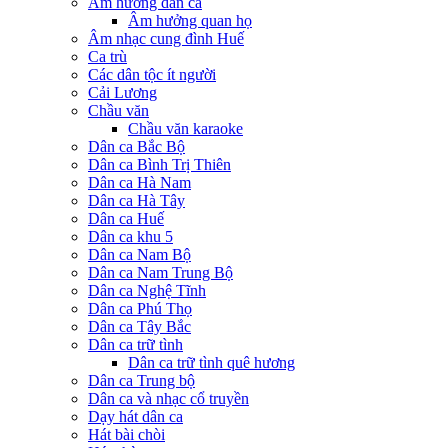
Âm hưởng dân ca
Âm hưởng quan họ
Âm nhạc cung đình Huế
Ca trù
Các dân tộc ít người
Cải Lương
Chầu văn
Chầu văn karaoke
Dân ca Bắc Bộ
Dân ca Bình Trị Thiên
Dân ca Hà Nam
Dân ca Hà Tây
Dân ca Huế
Dân ca khu 5
Dân ca Nam Bộ
Dân ca Nam Trung Bộ
Dân ca Nghệ Tĩnh
Dân ca Phú Thọ
Dân ca Tây Bắc
Dân ca trữ tình
Dân ca trữ tình quê hương
Dân ca Trung bộ
Dân ca và nhạc cổ truyền
Dạy hát dân ca
Hát bài chòi