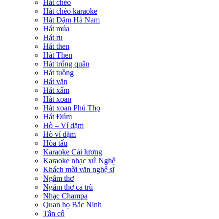
Hát chèo
Hát chèo karaoke
Hát Dặm Hà Nam
Hát múa
Hát ru
Hát then
Hát Then
Hát trống quân
Hát tuồng
Hát văn
Hát xẩm
Hát xoan
Hát xoan Phú Thọ
Hát Đúm
Hò – Ví dặm
Hò ví dặm
Hòa tấu
Karaoke Cải lương
Karaoke nhạc xứ Nghệ
Khách mời văn nghệ sĩ
Ngâm thơ
Ngâm thơ ca trù
Nhạc Champa
Quan họ Bắc Ninh
Tân cổ