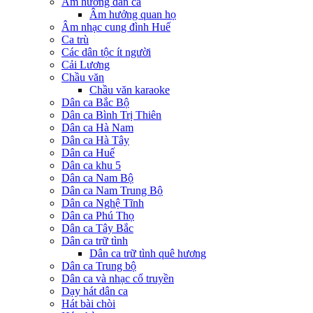
Âm hưởng dân ca
Âm hưởng quan họ
Âm nhạc cung đình Huế
Ca trù
Các dân tộc ít người
Cải Lương
Chầu văn
Chầu văn karaoke
Dân ca Bắc Bộ
Dân ca Bình Trị Thiên
Dân ca Hà Nam
Dân ca Hà Tây
Dân ca Huế
Dân ca khu 5
Dân ca Nam Bộ
Dân ca Nam Trung Bộ
Dân ca Nghệ Tĩnh
Dân ca Phú Thọ
Dân ca Tây Bắc
Dân ca trữ tình
Dân ca trữ tình quê hương
Dân ca Trung bộ
Dân ca và nhạc cổ truyền
Dạy hát dân ca
Hát bài chòi