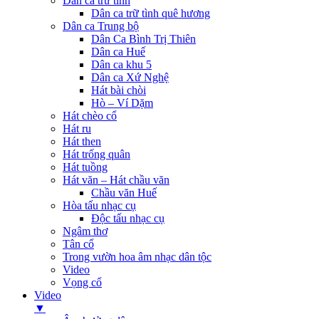
Dân ca trữ tình
Dân ca trữ tình quê hương
Dân ca Trung bộ
Dân Ca Bình Trị Thiên
Dân ca Huế
Dân ca khu 5
Dân ca Xứ Nghệ
Hát bài chòi
Hò – Ví Dặm
Hát chèo cổ
Hát ru
Hát then
Hát trống quân
Hát tuồng
Hát văn – Hát chầu văn
Chầu văn Huế
Hòa tấu nhạc cụ
Độc tấu nhạc cụ
Ngâm thơ
Tân cổ
Trong vườn hoa âm nhạc dân tộc
Video
Vọng cổ
Video
▼