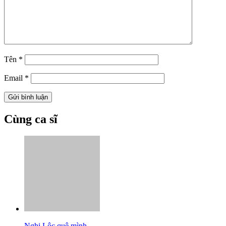
Tên
*
Email
*
Cùng ca sĩ
Nghi Lộc quê mình