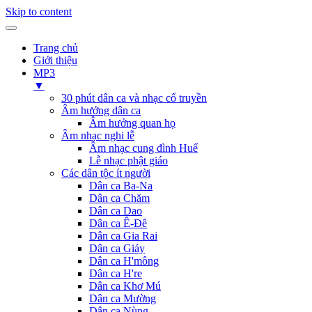
Skip to content
Trang chủ
Giới thiệu
MP3
▼
30 phút dân ca và nhạc cổ truyền
Âm hưởng dân ca
Âm hưởng quan họ
Âm nhạc nghi lễ
Âm nhạc cung đình Huế
Lễ nhạc phật giáo
Các dân tộc ít người
Dân ca Ba-Na
Dân ca Chăm
Dân ca Dao
Dân ca Ê-Đê
Dân ca Gia Rai
Dân ca Giáy
Dân ca H'mông
Dân ca H're
Dân ca Khơ Mú
Dân ca Mường
Dân ca Nùng