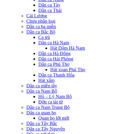
Dân ca Tày
Dân ca Thái
Cải Lương
Chưa phân loại
Dân ca ba miền
Dân ca Bắc Bộ
Ca trù
Dân ca Hà Nam
Hát Dậm Hà Nam
Dân ca Hà Đông
Dân ca Hải Phòng
Dân ca Phú Thọ
Hát xoan Phú Thọ
Dân ca Thanh Hóa
Hát xẩm
Dân ca miền tây
Dân ca Nam Bộ
Hò – Lý Nam Bộ
Đờn ca tài tử
Dân ca Nam Trung Bộ
Dân ca quan họ
Quan họ lời mới
Dân ca Tây Bắc
Dân ca Tây Nguyên