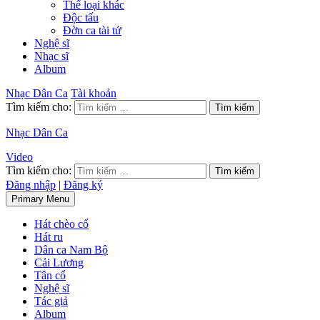
Thể loại khác
Độc tấu
Đờn ca tài tử
Nghệ sĩ
Nhạc sĩ
Album
Nhạc Dân Ca
Tài khoản
Tìm kiếm cho:
Nhạc Dân Ca
Video
Tìm kiếm cho:
Đăng nhập
|
Đăng ký
Primary Menu
Hát chèo cổ
Hát ru
Dân ca Nam Bộ
Cải Lương
Tân cổ
Nghệ sĩ
Tác giả
Album