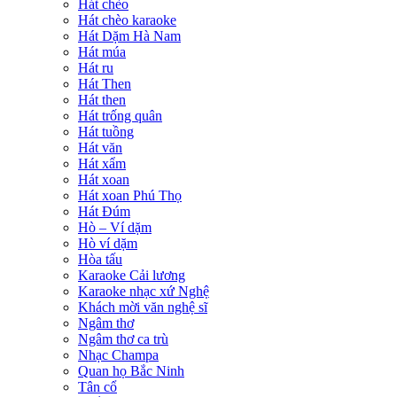
Hát chèo
Hát chèo karaoke
Hát Dặm Hà Nam
Hát múa
Hát ru
Hát Then
Hát then
Hát trống quân
Hát tuồng
Hát văn
Hát xẩm
Hát xoan
Hát xoan Phú Thọ
Hát Đúm
Hò – Ví dặm
Hò ví dặm
Hòa tấu
Karaoke Cải lương
Karaoke nhạc xứ Nghệ
Khách mời văn nghệ sĩ
Ngâm thơ
Ngâm thơ ca trù
Nhạc Champa
Quan họ Bắc Ninh
Tân cổ