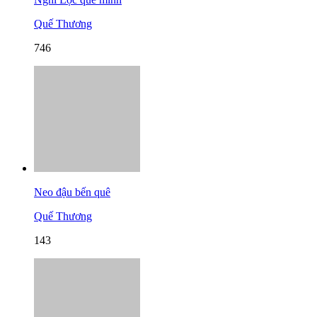
Quế Thương
746
Neo đậu bến quê
Quế Thương
143