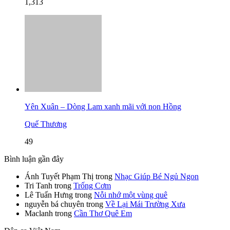
1,313
Yên Xuân – Dòng Lam xanh mãi với non Hồng
Quế Thương
49
Bình luận gần đây
Ánh Tuyết Phạm Thị
trong
Nhạc Giúp Bé Ngủ Ngon
Tri Tanh
trong
Trống Cơm
Lê Tuấn Hưng
trong
Nỗi nhớ một vùng quê
nguyễn bá chuyên
trong
Về Lại Mái Trường Xưa
Maclanh
trong
Cần Thơ Quê Em