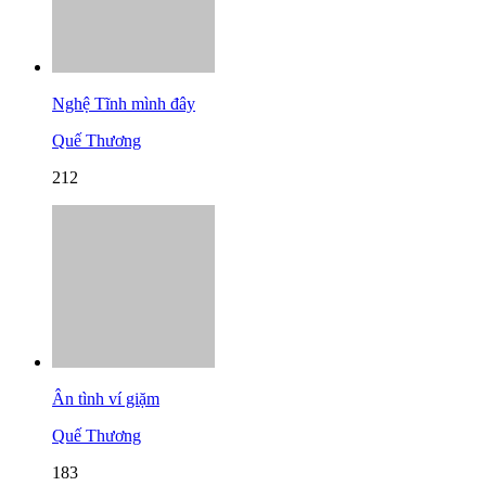
Nghệ Tĩnh mình đây
Quế Thương
212
Ân tình ví giặm
Quế Thương
183