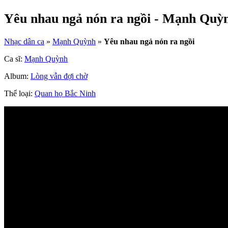
Yêu nhau ngả nón ra ngồi - Mạnh Quỳ
Nhạc dân ca
»
Mạnh Quỳnh
»
Yêu nhau ngả nón ra ngồi
Ca sĩ:
Mạnh Quỳnh
Album:
Lòng vẫn đợi chờ
Thể loại:
Quan họ Bắc Ninh