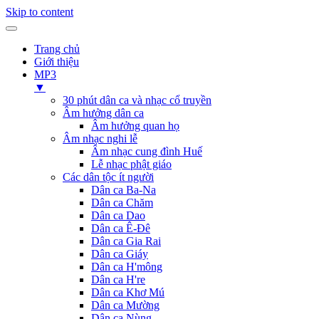
Skip to content
Trang chủ
Giới thiệu
MP3
▼
30 phút dân ca và nhạc cổ truyền
Âm hưởng dân ca
Âm hưởng quan họ
Âm nhạc nghi lễ
Âm nhạc cung đình Huế
Lễ nhạc phật giáo
Các dân tộc ít người
Dân ca Ba-Na
Dân ca Chăm
Dân ca Dao
Dân ca Ê-Đê
Dân ca Gia Rai
Dân ca Giáy
Dân ca H'mông
Dân ca H're
Dân ca Khơ Mú
Dân ca Mường
Dân ca Nùng