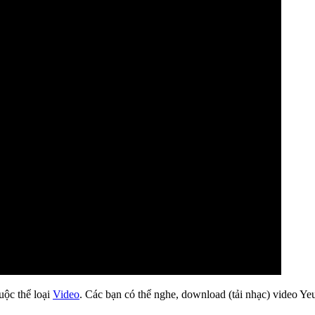
uộc thể loại
Video
. Các bạn có thể nghe, download (tải nhạc) video Ye