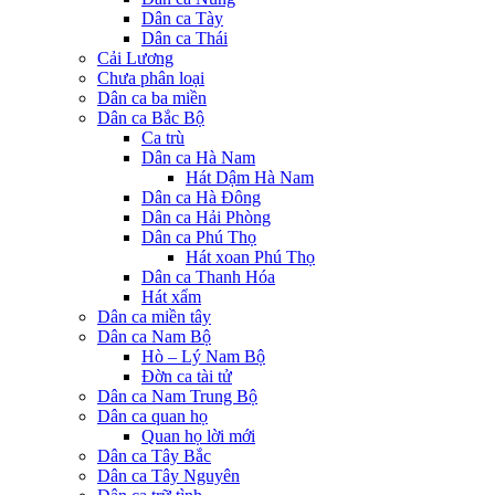
Dân ca Tày
Dân ca Thái
Cải Lương
Chưa phân loại
Dân ca ba miền
Dân ca Bắc Bộ
Ca trù
Dân ca Hà Nam
Hát Dậm Hà Nam
Dân ca Hà Đông
Dân ca Hải Phòng
Dân ca Phú Thọ
Hát xoan Phú Thọ
Dân ca Thanh Hóa
Hát xẩm
Dân ca miền tây
Dân ca Nam Bộ
Hò – Lý Nam Bộ
Đờn ca tài tử
Dân ca Nam Trung Bộ
Dân ca quan họ
Quan họ lời mới
Dân ca Tây Bắc
Dân ca Tây Nguyên