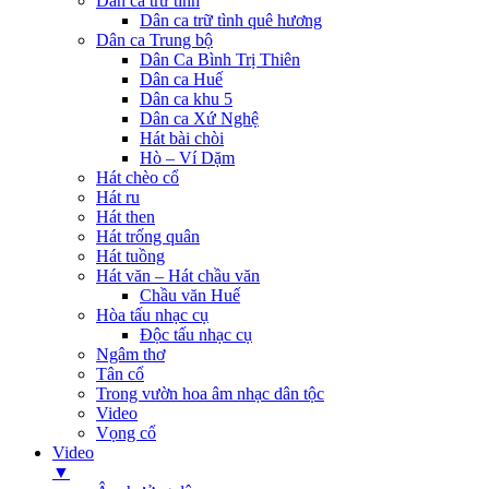
Dân ca trữ tình
Dân ca trữ tình quê hương
Dân ca Trung bộ
Dân Ca Bình Trị Thiên
Dân ca Huế
Dân ca khu 5
Dân ca Xứ Nghệ
Hát bài chòi
Hò – Ví Dặm
Hát chèo cổ
Hát ru
Hát then
Hát trống quân
Hát tuồng
Hát văn – Hát chầu văn
Chầu văn Huế
Hòa tấu nhạc cụ
Độc tấu nhạc cụ
Ngâm thơ
Tân cổ
Trong vườn hoa âm nhạc dân tộc
Video
Vọng cổ
Video
▼