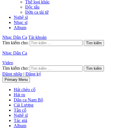
Thể loại khác
Độc tấu
Đờn ca tài tử
Nghệ sĩ
Nhạc sĩ
Album
Nhạc Dân Ca
Tài khoản
Tìm kiếm cho:
Nhạc Dân Ca
Video
Tìm kiếm cho:
Đăng nhập
|
Đăng ký
Primary Menu
Hát chèo cổ
Hát ru
Dân ca Nam Bộ
Cải Lương
Tân cổ
Nghệ sĩ
Tác giả
Album