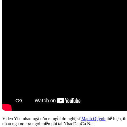
Video Yêu nhau ngả nón ra ngồi do nghệ sĩ
Mạnh Quỳnh
thể hiện, th
nhau nga non ra ngoi miễn phí tại NhacDanCa.Net