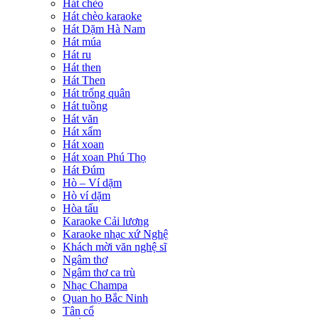
Hát chèo
Hát chèo karaoke
Hát Dặm Hà Nam
Hát múa
Hát ru
Hát then
Hát Then
Hát trống quân
Hát tuồng
Hát văn
Hát xẩm
Hát xoan
Hát xoan Phú Thọ
Hát Đúm
Hò – Ví dặm
Hò ví dặm
Hòa tấu
Karaoke Cải lương
Karaoke nhạc xứ Nghệ
Khách mời văn nghệ sĩ
Ngâm thơ
Ngâm thơ ca trù
Nhạc Champa
Quan họ Bắc Ninh
Tân cổ