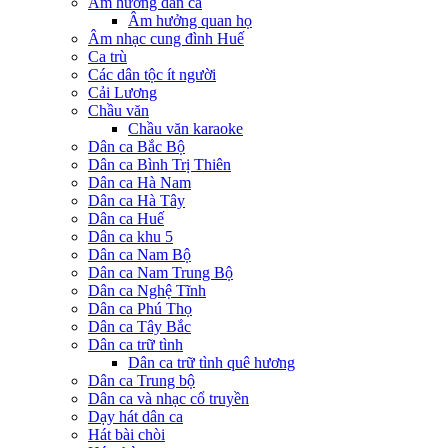
Âm hưởng dân ca
Âm hưởng quan họ
Âm nhạc cung đình Huế
Ca trù
Các dân tộc ít người
Cải Lương
Chầu văn
Chầu văn karaoke
Dân ca Bắc Bộ
Dân ca Bình Trị Thiên
Dân ca Hà Nam
Dân ca Hà Tây
Dân ca Huế
Dân ca khu 5
Dân ca Nam Bộ
Dân ca Nam Trung Bộ
Dân ca Nghệ Tĩnh
Dân ca Phú Thọ
Dân ca Tây Bắc
Dân ca trữ tình
Dân ca trữ tình quê hương
Dân ca Trung bộ
Dân ca và nhạc cổ truyền
Dạy hát dân ca
Hát bài chòi