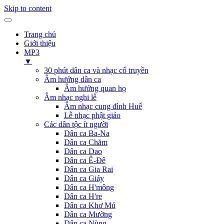
Skip to content
Trang chủ
Giới thiệu
MP3
▼
30 phút dân ca và nhạc cổ truyền
Âm hưởng dân ca
Âm hưởng quan họ
Âm nhạc nghi lễ
Âm nhạc cung đình Huế
Lễ nhạc phật giáo
Các dân tộc ít người
Dân ca Ba-Na
Dân ca Chăm
Dân ca Dao
Dân ca Ê-Đê
Dân ca Gia Rai
Dân ca Giáy
Dân ca H'mông
Dân ca H're
Dân ca Khơ Mú
Dân ca Mường
Dân ca Nùng