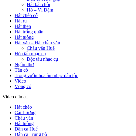
Hát bài chòi
Hò – Ví Dặm
Hát chèo cổ
Hát ru
Hát then
Hát trống quân
Hát tuồng
Hát văn – Hát chầu văn
Chầu văn Huế
Hòa tấu nhạc cụ
Độc tấu nhạc cụ
Ngâm thơ
Tân cổ
Trong vườn hoa âm nhạc dân tộc
Video
Vọng cổ
Video dân ca
Hát chèo
Cải Lương
Chầu văn
Hát tuồng
Dân ca Huế
Dân ca Trung bộ