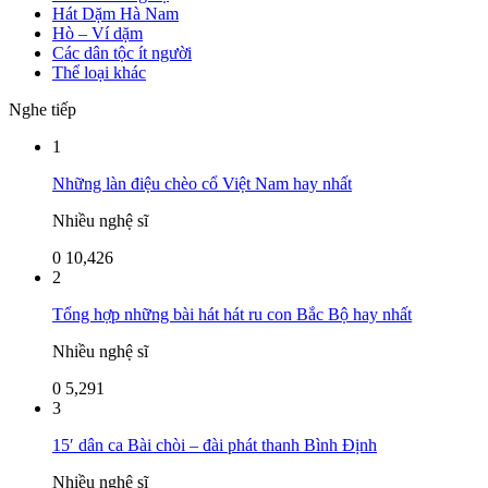
Hát Dặm Hà Nam
Hò – Ví dặm
Các dân tộc ít người
Thể loại khác
Nghe tiếp
1
Những làn điệu chèo cổ Việt Nam hay nhất
Nhiều nghệ sĩ
0
10,426
2
Tổng hợp những bài hát hát ru con Bắc Bộ hay nhất
Nhiều nghệ sĩ
0
5,291
3
15′ dân ca Bài chòi – đài phát thanh Bình Định
Nhiều nghệ sĩ