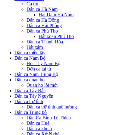
Ca trù
Dân ca Hà Nam
Hát Dậm Hà Nam
Dân ca Hà Đông
Dân ca Hải Phòng
Dân ca Phú Thọ
Hát xoan Phú Thọ
Dân ca Thanh Hóa
Hát xẩm
Dân ca miền tây
Dân ca Nam Bộ
Hò – Lý Nam Bộ
Đờn ca tài tử
Dân ca Nam Trung Bộ
Dân ca quan họ
Quan họ lời mới
Dân ca Tây Bắc
Dân ca Tây Nguyên
Dân ca trữ tình
Dân ca trữ tình quê hương
Dân ca Trung bộ
Dân Ca Bình Trị Thiên
Dân ca Huế
Dân ca khu 5
Dân ca Xứ Nghệ