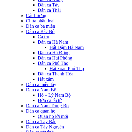
Dân ca Tày
Dân ca Thái
Cải Lương
Chưa phân loại
Dân ca ba miền
Dân ca Bắc Bộ
Ca trù
Dân ca Hà Nam
Hát Dậm Hà Nam
Dân ca Hà Đông
Dân ca Hải Phòng
Dân ca Phú Thọ
Hát xoan Phú Thọ
Dân ca Thanh Hóa
Hát xẩm
Dân ca miền tây
Dân ca Nam Bộ
Hò – Lý Nam Bộ
Đờn ca tài tử
Dân ca Nam Trung Bộ
Dân ca quan họ
Quan họ lời mới
Dân ca Tây Bắc
Dân ca Tây Nguyên