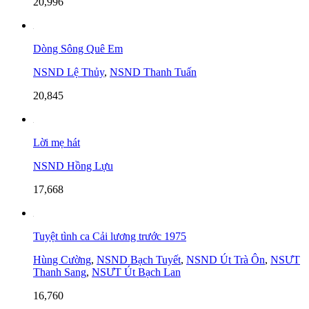
20,996
Dòng Sông Quê Em
NSND Lệ Thủy
,
NSND Thanh Tuấn
20,845
Lời mẹ hát
NSND Hồng Lựu
17,668
Tuyệt tình ca Cải lương trước 1975
Hùng Cường
,
NSND Bạch Tuyết
,
NSND Út Trà Ôn
,
NSƯT
Thanh Sang
,
NSƯT Út Bạch Lan
16,760