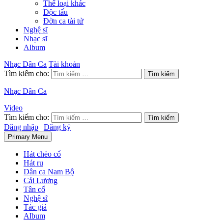
Thể loại khác
Độc tấu
Đờn ca tài tử
Nghệ sĩ
Nhạc sĩ
Album
Nhạc Dân Ca
Tài khoản
Tìm kiếm cho:
Nhạc Dân Ca
Video
Tìm kiếm cho:
Đăng nhập
|
Đăng ký
Primary Menu
Hát chèo cổ
Hát ru
Dân ca Nam Bộ
Cải Lương
Tân cổ
Nghệ sĩ
Tác giả
Album