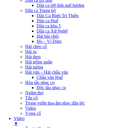
Dân ca trữ tình
Dân ca trữ tình quê hương
Dân ca Trung bộ
Dân Ca Bình Trị Thiên
Dân ca Huế
Dân ca khu 5
Dân ca Xứ Nghệ
Hát bài chòi
Hò – Ví Dặm
Hát chèo cổ
Hát ru
Hát then
Hát trống quân
Hát tuồng
Hát văn – Hát chầu văn
Chầu văn Huế
Hòa tấu nhạc cụ
Độc tấu nhạc cụ
Ngâm thơ
Tân cổ
Trong vườn hoa âm nhạc dân tộc
Video
Vọng cổ
Video
▼