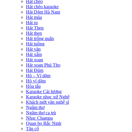
Hát chèo
Hát chèo karaoke
Hát Dặm Hà Nam
Hát múa
Hát ru
Hát Then
Hát then
Hát trống quân
Hát tuồng
Hát văn
Hát xẩm
Hát xoan
Hát xoan Phú Thọ
Hát Đúm
Hò – Ví dặm
Hò ví dặm
Hòa tấu
Karaoke Cải lương
Karaoke nhạc xứ Nghệ
Khách mời văn nghệ sĩ
Ngâm thơ
Ngâm thơ ca trù
Nhạc Champa
Quan họ Bắc Ninh
Tân cổ