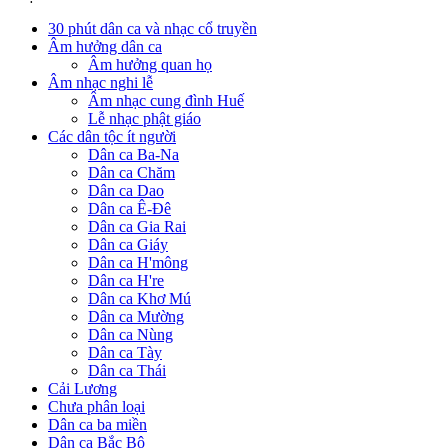
30 phút dân ca và nhạc cổ truyền
Âm hưởng dân ca
Âm hưởng quan họ
Âm nhạc nghi lễ
Âm nhạc cung đình Huế
Lễ nhạc phật giáo
Các dân tộc ít người
Dân ca Ba-Na
Dân ca Chăm
Dân ca Dao
Dân ca Ê-Đê
Dân ca Gia Rai
Dân ca Giáy
Dân ca H'mông
Dân ca H're
Dân ca Khơ Mú
Dân ca Mường
Dân ca Nùng
Dân ca Tày
Dân ca Thái
Cải Lương
Chưa phân loại
Dân ca ba miền
Dân ca Bắc Bộ