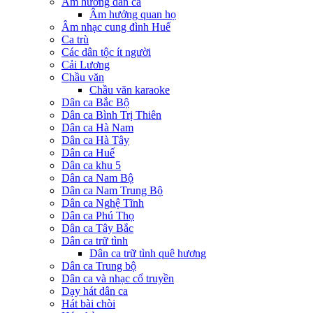
Âm hưởng dân ca
Âm hưởng quan họ
Âm nhạc cung đình Huế
Ca trù
Các dân tộc ít người
Cải Lương
Chầu văn
Chầu văn karaoke
Dân ca Bắc Bộ
Dân ca Bình Trị Thiên
Dân ca Hà Nam
Dân ca Hà Tây
Dân ca Huế
Dân ca khu 5
Dân ca Nam Bộ
Dân ca Nam Trung Bộ
Dân ca Nghệ Tĩnh
Dân ca Phú Thọ
Dân ca Tây Bắc
Dân ca trữ tình
Dân ca trữ tình quê hương
Dân ca Trung bộ
Dân ca và nhạc cổ truyền
Dạy hát dân ca
Hát bài chòi